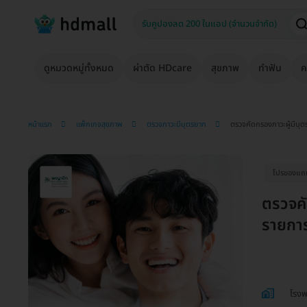
ดูหมวดหมู่ทั้งหมด
ผ่าตัด HDcare
สุขภาพ
ทำฟัน
ค
หน้าแรก
แพ็กเกจสุขภาพ
ตรวจภาวะมีบุตรยาก
ตรวจคัดกรองภาวะผู้มีบุตร
โปรของแถมถ
ตรวจคั
รายการ
โรง