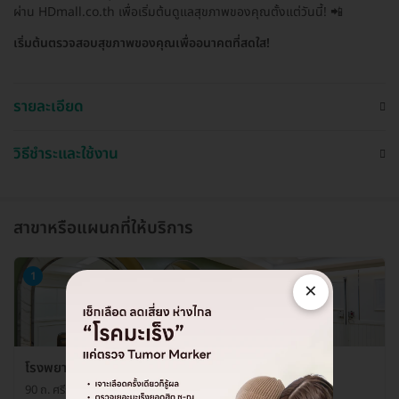
ผ่าน HDmall.co.th เพื่อเริ่มต้นดูแลสุขภาพของคุณตั้งแต่วันนี้! 📲
เริ่มต้นตรวจสอบสุขภาพของคุณเพื่ออนาคตที่สดใส!
รายละเอียด
วิธีชำระและใช้งาน
สาขาหรือแผนกที่ให้บริการ
1
×
โรงพยาบาลพญาไท ศรีราชา ศูนย์ตรวจสุขภาพ
90 ถ. ศรีราชานคร 3 ต. ศรีราชา อ. ศรีราชา จ. ชลบุรี 20110