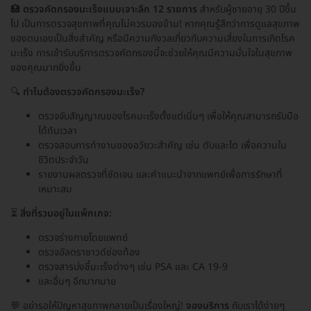
🏥
ตรวจคัดกรองมะเร็งแบบเจาะลึก 12 รายการ
สำหรับผู้ชายอายุ 30 ปีขึ้น
ไป เป็นการตรวจสุขภาพที่คุณไม่ควรมองข้าม! หากคุณรู้สึกว่าการดูแลสุขภาพ
ของตนเองเป็นสิ่งสำคัญ หรือมีความกังวลเกี่ยวกับความเสี่ยงในการเกิดโรค
มะเร็ง การเข้ารับบริการตรวจคัดกรองนี้จะช่วยให้คุณมีความมั่นใจในสุขภาพ
ของคุณมากยิ่งขึ้น
🔍
ทำไมต้องตรวจคัดกรองมะเร็ง?
ตรวจจับสัญญาณของโรคมะเร็งตั้งแต่เนิ่นๆ เพื่อให้คุณสามารถรับมือ
ได้ทันเวลา
ตรวจสอบการทำงานของอวัยวะสำคัญ เช่น ตับและไต เพื่อความใน
ชีวิตประจำวัน
รายงานผลตรวจที่ชัดเจน และคำแนะนำจากแพทย์เพื่อการรักษาที่
เหมาะสม
⏳
สิ่งที่รวมอยู่ในแพ็กเกจ:
ตรวจร่างกายโดยแพทย์
ตรวจอัลตราซาวด์ช่องท้อง
ตรวจสารบ่งชี้มะเร็งต่างๆ เช่น PSA และ CA 19-9
และอื่นๆ อีกมากมาย
💬 อย่ารอให้ปัญหาสุขภาพกลายเป็นเรื่องใหญ่!
จองบริการ
กับเราได้ง่ายๆ