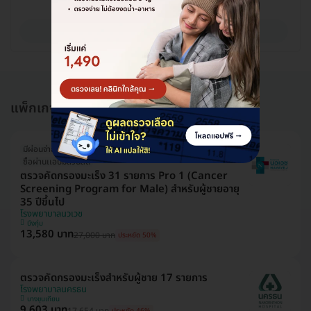
ดูรายละเอียด
แพ็กเกจอื่นใน ตรวจมะเร็งสำหรับผู้ชาย
มีผ่อนจ่าย
ซื้อผ่านเเอปมีส่วนลด
ตรวจคัดกรองมะเร็ง 31 รายการ Pro 1 (Cancer
Screening Program for Male) สำหรับผู้ชายอายุ
35 ปีขึ้นไป
โรงพยาบาลนวเวช
บึงกุ่ม
13,580 บาท
27,000 บาท
ประหยัด 50%
ตรวจคัดกรองมะเร็งสำหรับผู้ชาย 17 รายการ
โรงพยาบาลนครธน
บางขุนเทียน
9,603 บาท
17,654 บาท