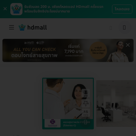
×
รับส่วนลด 200 บ. เพียงโหลดแอป HDmall ครั้งแรก
โหลดเลย
พร้อมรับสิทธิประโยชน์มากมาย