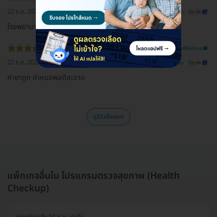
22 ธ.ค. 2022
ดูรีวิวต้นฉบับ
โรงพยาบาลเกษมราษฎร์ ศรีบุรินทร์
รีวิวสถานที่ให้บริการ 🏥
22 ธ.ค. 2022
ดูรีวิวต้นฉบับ
ค่ายาถูก ค่าหมอพอดีสะอาด
ดูรีวิวทั้งหมด
แพ็กเกจอื่นใน โปรแกรมตรวจสุขภาพ (Health
Checkup)
ราคาพิเศษถึง 16 ส.ค. เท่านั้น