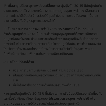
🌸
เมื่ออายุเปลี่ยน สุขภาพย่อมเปลี่ยนตาม
ผู้หญิงวัย 30-45 ปีมักมุ่งมั่นกับ
งานและครอบครัว จนบางครั้งอาจละเลยการดูแลสุขภาพตัวเอง เลือกตรวจ
สุขภาพประจำปีเป็นประจำ จะช่วยให้คุณเข้าใจร่างกายของตัวเองมากขึ้นและ
สามารถป้องกันปัญหาสุขภาพล่วงหน้าได้
👩‍⚕️
โปรแกรมตรวจสุขภาพประจำปี 2569 15 รายการ (โปรแกรม C)
สำหรับผู้หญิงวัย 30-45 ปี
เหมาะสำหรับผู้หญิงทุกคนที่ต้องการเช็คความ
สมบูรณ์ของร่างกาย ประเมินความเสี่ยงต่างๆ และดูแลป้องกันโรคยอดฮิต
ของวัยนี้ เช่น ตรวจเลือด, ตรวจระดับน้ำตาล, ดูค่าไขมัน, การทำงานของตับ-
ไต, วัดการทำงานของไทรอยด์ อาจมีการตรวจปัจจัยสื่อถึงสุขภาพระบบ
สืบพันธุ์และเต้านม เพื่อช่วยค้นหาความผิดปกติในระยะ
✅
ประโยชน์ที่อาจได้รับ
ช่วยให้ทราบสถานะสุขภาพในด้านสำคัญๆ อย่างละเอียด
เป็นแนวทางป้องกันหรือวางแผนดูแลตนเอง หากพบความผิดปกติใน
ระยะ
มั่นใจในการใช้ชีวิตทุกวันด้วยข้อมูลสุขภาพที่ทันสมัย
หากคุณเป็นผู้หญิงวัย 30-45 ปี ที่ใส่ใจสุขภาพ หรือมีประวัติครอบครัวเกี่ยวกับ
โรคเรื้อรัง เชิญมาศึกษาข้อมูลของ
โปรแกรมตรวจสุขภาพประจำปี
เพื่อ
วางแผนดูแลร่างกายให้เหมาะสมกับไลฟ์สไตล์ของคุณค่ะ 😊