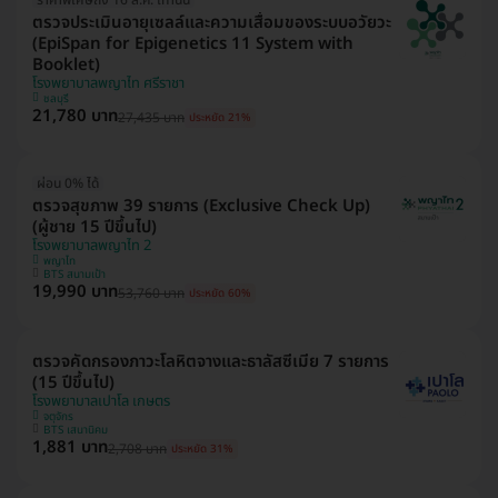
ตรวจประเมินอายุเซลล์และความเสื่อมของระบบอวัยวะ
(EpiSpan for Epigenetics 11 System with
Booklet)
โรงพยาบาลพญาไท ศรีราชา
ชลบุรี
21,780 บาท
27,435 บาท
ประหยัด 21%
ผ่อน 0% ได้
ตรวจสุขภาพ 39 รายการ (Exclusive Check Up)
(ผู้ชาย 15 ปีขึ้นไป)
โรงพยาบาลพญาไท 2
พญาไท
BTS สนามเป้า
19,990 บาท
53,760 บาท
ประหยัด 60%
ตรวจคัดกรองภาวะโลหิตจางและธาลัสซีเมีย 7 รายการ
(15 ปีขึ้นไป)
โรงพยาบาลเปาโล เกษตร
จตุจักร
BTS เสนานิคม
1,881 บาท
2,708 บาท
ประหยัด 31%