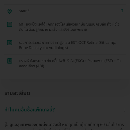
ราชเทวี
1
60+ ยังแข็งแรงได้! คัดกรองโรคเสี่ยงวัยเกษียณแบบครบลึก ทั้ง หัวใจ
ตับ ไต ต่อมลูกหมาก มะเร็ง และฮอร์โมนเพศชาย
2
รวมการตรวจเฉพาะทางราคาสูง เช่น EST, OCT Retina, Slit Lamp,
Bone Density และ Audiologist
3
ตรวจหัวใจครบเซต ทั้ง คลื่นไฟฟ้าหัวใจ (EKG) + วิ่งสายพาน (EST) + วัด
หลอดเลือด (ABI)
รายละเอียด
ทำไมคนอื่นซื้อแพ็กเกจนี้?
🩺
ดูแลสุขภาพของคุณตั้งแต่วันนี้!
หากคุณเป็นผู้ชายที่อายุ 60 ปีขึ้นไป การ