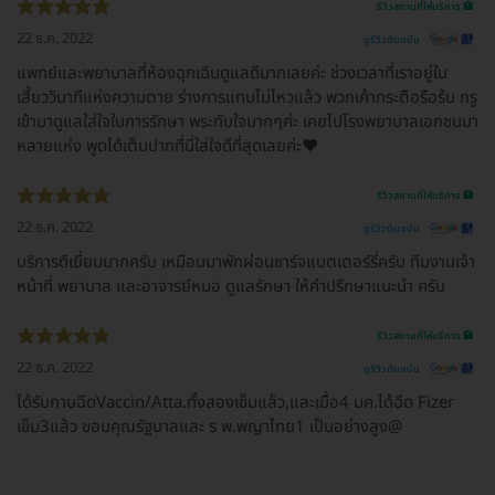
รีวิวสถานที่ให้บริการ 🏥
22 ธ.ค. 2022
ดูรีวิวต้นฉบับ
แพทย์และพยาบาลที่ห้องฉุกเฉินดูแลดีมากเลยค่ะ ช่วงเวลาที่เราอยู่ใน
เสี้ยววินาทีแห่งความตาย ร่างการแทบไม่ไหวแล้ว พวกเค้ากระตือรือร้น กรู
เข้ามาดูแลใส่ใจในการรักษา พระทับใจมากๆค่ะ เคยไปโรงพยาบาลเอกชนมา
หลายแห่ง พูดได้เต็มปากที่นี่ใส่ใจดีที่สุดเลยค่ะ♥️
รีวิวสถานที่ให้บริการ 🏥
22 ธ.ค. 2022
ดูรีวิวต้นฉบับ
บริการดีเยี่ยมมากครับ เหมือนมาพักผ่อนชาร์จแบตเตอร์รี่ครับ ทีมงานเจ้า
หน้าที่ พยาบาล และอาจารย์หมอ ดูแลรักษา ให้คำปรึกษาแนะนำ ครับ
รีวิวสถานที่ให้บริการ 🏥
22 ธ.ค. 2022
ดูรีวิวต้นฉบับ
ได้รับกานฉีดVaccin/Atta.ทั้งสองเข็มแล้ว,และเมื่อ4 มค.ได้ฉีด Fizer
เข็ม3แล้ว ขอบคุณรัฐบาลและ ร พ.พญาไทย1 เป็นอย่างสูง@