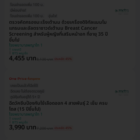
โอนจ่ายลดเพิ่ม 100 บ.
มีผ่อนจ่าย!
โอนจ่ายลดเพิ่ม 100 บ.
อุ่นใจ!
ตรวจคัดกรองมะเร็งเต้านม ด้วยเครื่องดิจิทัลแมมโม
แกรมและอัลตราซาวด์เต้านม Breast Cancer
Screening สำหรับผู้หญิงที่เสริมหน้าอก ที่อายุ 35 ปี
ขึ้นไป
โรงพยาบาลพญาไท 1
ราชเทวี
BTS พญาไท
4,455 บาท
8,130 บาท
ประหยัด 45%
เคยเป็นแล้วก็ฉีดได้
ฉีดเลย ไม่ต้องตรวจภูมิ
ภูมิคุ้มกันอยู่ได้ 5+ ปี
ฉีดวัคซีนป้องกันไข้เลือดออก 4 สายพันธุ์ 2 เข็ม ครบ
โดส (15 ปีขึ้นไป)
โรงพยาบาลพญาไท 1
ราชเทวี
BTS พญาไท
3,990 บาท
7,200 บาท
ประหยัด 45%