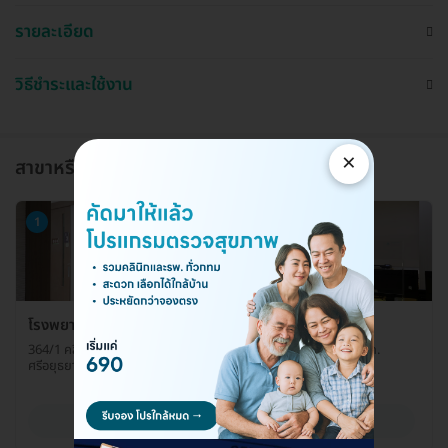
รายละเอียด
วิธีชำระและใช้งาน
×
สาขาหรือแผนกที่ให้บริการ
1
โรงพยาบาลพญาไท 1 คลินิกตรวจสุขภาพทั่วไป
364/1 คลินิกตรวจสุขภาพทั่วไป อาคาร 1 ชั้น 7 โรงพยาบาลพญาไท 1 ถ.
ศรีอยุธยา แขวงถนนพญาไท เขตราชเทวี กรุงเทพมหานคร 10400
ดูรายละเอียด