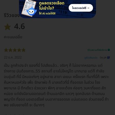
รีวิวของแพ็กเกจ
4.6
คะแนนเฉลี่ย
รีวิวสถานที่ให้บริการ 🏥
22 ธ.ค. 2022
ดูรีวิวต้นฉบับ
เป็น ลูกค้าประจำ ของที่นี่ ไปเสียแล้ว.. จริงๆ ก็ ไม่อยากหรอกนะ แต่
ร่างกาย มันต้องการ..55 สถานที่ อาจไม่ใหญ่โต มากมาย แต่ก็ กำลัง
อบอุ่นดี ที่นี่ มีหมอเก่งๆ อยู่หลาย สาขา เลยนะ ครั้งแรก ที่มาที่นี่ก็ เพราะ
ค้นหาหมอหัวใจ เพื่อ รักษาพ่อ ก็ มาลงตัวที่นี่ ที่จอดรถ ในส่วน โรง
พยาบาล มี ตึกเดียว ช่วงเวลา พีคๆ อาจจะต้อง ค่อยๆ วนหาที่จอด สัก
หน่อย แต่ยังมีลานจอดยนต์ ด้านนอกอีก แถวๆ จุดกลับรถ ด้านถนน
พญาไท ที่จอด มอเตอร์ไซค์ บนอาคารจอดรถ แน่นตลอด ส่วนตรงนี้ ถ้า
พอ ขยับขยายได้ จะ ดีมากๆ