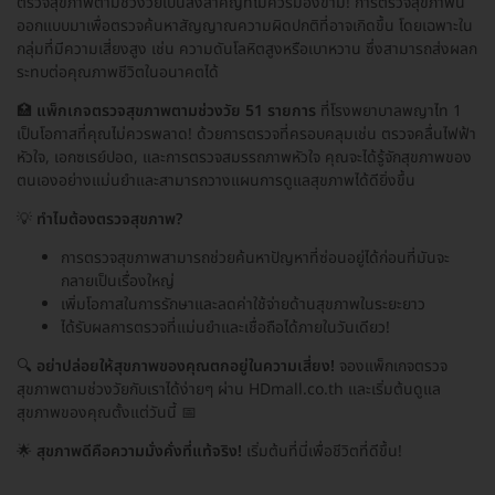
ตรวจสุขภาพตามช่วงวัยเป็นสิ่งสำคัญที่ไม่ควรมองข้าม! การตรวจสุขภาพนี้
ออกแบบมาเพื่อตรวจค้นหาสัญญาณความผิดปกติที่อาจเกิดขึ้น โดยเฉพาะใน
กลุ่มที่มีความเสี่ยงสูง เช่น ความดันโลหิตสูงหรือเบาหวาน ซึ่งสามารถส่งผลก
ระทบต่อคุณภาพชีวิตในอนาคตได้
🏥
แพ็กเกจตรวจสุขภาพตามช่วงวัย 51 รายการ
ที่โรงพยาบาลพญาไท 1
เป็นโอกาสที่คุณไม่ควรพลาด! ด้วยการตรวจที่ครอบคลุมเช่น ตรวจคลื่นไฟฟ้า
หัวใจ, เอกซเรย์ปอด, และการตรวจสมรรถภาพหัวใจ คุณจะได้รู้จักสุขภาพของ
ตนเองอย่างแม่นยำและสามารถวางแผนการดูแลสุขภาพได้ดียิ่งขึ้น
💡
ทำไมต้องตรวจสุขภาพ?
การตรวจสุขภาพสามารถช่วยค้นหาปัญหาที่ซ่อนอยู่ได้ก่อนที่มันจะ
กลายเป็นเรื่องใหญ่
เพิ่มโอกาสในการรักษาและลดค่าใช้จ่ายด้านสุขภาพในระยะยาว
ได้รับผลการตรวจที่แม่นยำและเชื่อถือได้ภายในวันเดียว!
🔍
อย่าปล่อยให้สุขภาพของคุณตกอยู่ในความเสี่ยง!
จองแพ็กเกจตรวจ
สุขภาพตามช่วงวัยกับเราได้ง่ายๆ ผ่าน HDmall.co.th และเริ่มต้นดูแล
สุขภาพของคุณตั้งแต่วันนี้ 📅
🌟
สุขภาพดีคือความมั่งคั่งที่แท้จริง!
เริ่มต้นที่นี่เพื่อชีวิตที่ดีขึ้น!