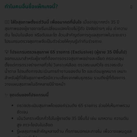
ทำไมคนอื่นซื้อแพ็กเกจนี้?
🧑‍⚕️
ใส่ใจสุขภาพตั้งแต่วันนี้ เพื่ออนาคตที่มั่นใจ
เมื่ออายุมากกว่า 35 ปี
สุขภาพของผู้ชายอาจเริ่มเปลี่ยนแปลงโดยไม่รู้ตัว ปัจจัยต่างๆ เช่น ค่าความ
ดัน ไขมันในเลือด หรือตับและไต ล้วนสำคัญต่อการดูแลสุขภาพในระยะยาว
โปรแกรมตรวจสุขภาพจึงเป็นตัวช่วยให้คุณรู้เท่าทันร่างกาย
💡
โปรแกรมตรวจสุขภาพ 65 รายการ (Exclusive) (ผู้ชาย 35 ปีขึ้นไป)
ออกแบบมาสำหรับผู้ชายที่ต้องการตรวจสุขภาพอย่างละเอียด ครอบคลุม
ตั้งแต่การตรวจร่างกายทั่วไป วิเคราะห์เลือด ตรวจระบบหัวใจ ตรวจระดับ
น้ำตาล ไปจนถึงการประเมินการทำงานของตับ ไต และต่อมลูกหมาก เหมาะ
สำหรับผู้ที่ใส่ใจสุขภาพหรือมีความเสี่ยงจากพันธุกรรม รวมถึงผู้ที่ต้องการ
วางแผนสุขภาพในอีกหลายปีข้างหน้า
✨
จุดเด่นของโปรแกรมนี้
ตรวจประเมินสุขภาพโดยองค์รวมถึง 65 รายการ ช่วยให้เห็นภาพรวม
ชัดเจน
เน้นวิเคราะห์โรคทั่วไปในผู้ชายวัย 35 ปีขึ้นไป เช่น เบาหวาน ความดัน
สูง ภาวะไขมันในเลือด
รู้ผลสุขภาพสำคัญหลายด้าน ทั้งภายนอกและภายใน เพื่อวางแผนดูแล