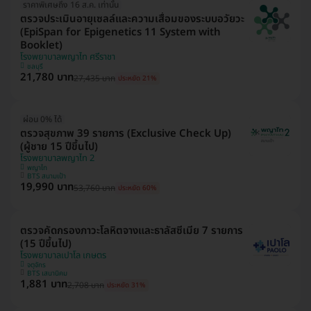
ราคาพิเศษถึง 16 ส.ค. เท่านั้น
ตรวจประเมินอายุเซลล์และความเสื่อมของระบบอวัยวะ
(EpiSpan for Epigenetics 11 System with
Booklet)
โรงพยาบาลพญาไท ศรีราชา
ชลบุรี
21,780 บาท
27,435 บาท
ประหยัด 21%
ผ่อน 0% ได้
ตรวจสุขภาพ 39 รายการ (Exclusive Check Up)
(ผู้ชาย 15 ปีขึ้นไป)
โรงพยาบาลพญาไท 2
พญาไท
BTS สนามเป้า
19,990 บาท
53,760 บาท
ประหยัด 60%
ตรวจคัดกรองภาวะโลหิตจางและธาลัสซีเมีย 7 รายการ
(15 ปีขึ้นไป)
โรงพยาบาลเปาโล เกษตร
จตุจักร
BTS เสนานิคม
1,881 บาท
2,708 บาท
ประหยัด 31%