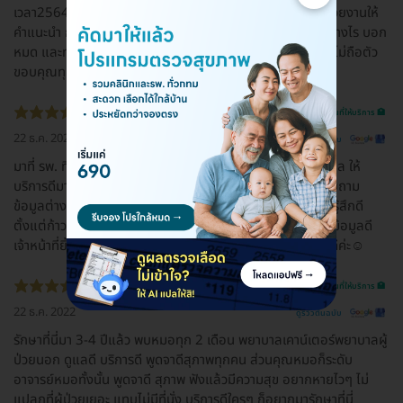
เวลา2564และ2565 ไม่ว่าจะมาโรงพยาบาลทุกๆๆครั้งทุกๆหน่วยงานให้
คำแนะนำ การป้องกันการติดเชื้อมาโดยตลอด การปฏิบัติตัวอย่างไร บอก
หมด และทำตามตามขั้นตอน มีแต่สิ่งดีๆให้กับคนไข้ทุกคน โดยไม่ถือตัว
ขอบคุณทุกๆท่านที่ให้กำลังใจค่ะ
รีวิวสถานที่ให้บริการ 🏥
22 ธ.ค. 2022
ดูรีวิวต้นฉบับ
มาที่ รพ. ทีไร ไปที่แผนก OPD ชั้น 2 ประกันสังคม จนท.พยาบาล ให้
บริการดีมากๆเลยคะ รู้สึกประทับใจเรื่องการบริการ สามารถสอบถาม
ข้อมูลต่างๆ ได้อย่างไม่กังวลอะไรเลย เจ้าหน้าที่พร้อมให้ข้อมูล รู้สึกดี
ตั้งแต่ก้าวเข้ามาพยาบาลที่ OPD ชั้น 2 ทำงานรวดเร็ว พร้อมให้ข้อมูลดี
เจ้าหน้าที่ยิ้มแย้ม สดใส ถึงจะอยู่ภายใต้แมส พอเห็นแล้วก็รู้สึกดีค่ะ☺️
รีวิวสถานที่ให้บริการ 🏥
22 ธ.ค. 2022
ดูรีวิวต้นฉบับ
รักษาที่นี่มา 3-4 ปีแล้ว พบหมอทุก 2 เดือน พยาบาลเคาน์เตอร์พยาบาลผู้
ป่วยนอก ดูแลดี บริการดี พูดจาดีสุภาพทุกคน ส่วนคุณหมอก็ระดับ
อาจารย์หมอทั้งนั้น พูดจาดี สุภาพ ฟังแล้วมีความสุข อยากหายไวๆ ไม่
แปลกที่ผู้ป่วยเยอะ แทบไม่มีที่นั่ง บริการดีใครๆ ก็อยากมารักษาที่นี่