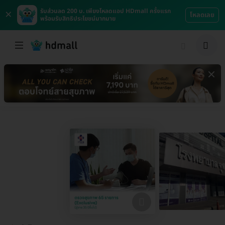
×
รับส่วนลด 200 บ. เพียงโหลดแอป HDmall ครั้งแรก
โหลดเลย
พร้อมรับสิทธิประโยชน์มากมาย