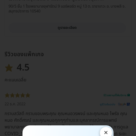
90/5 ชั้น 1 โรงพยาบาลจุฬารัตน์ 9 แอร์พอร์ต หมู่ 13 ต. ราชาเทวะ อ. บางพลี จ.
สมุทรปราการ 10540
ดูรายละเอียด
รีวิวของแพ็กเกจ
4.5
คะแนนเฉลี่ย
รีวิวสถานที่ให้บริการ 🏥
22 ธ.ค. 2022
ดูรีวิวต้นฉบับ
กราบสวัสดี กราบขอบพระคุณ คุณหมอวรพจน์ และคุณหมอ ไพรัช คุณ
หมอ ศักดิ์ศรณ์ และคุณหมอทุกๆๆท่านและบุคลากรณ์การแพทย์
พยาบาลทุกๆๆหน่วยงานให้ความเป็นห่วงดูแล คนไข้และแนะนำ การดูแล
×
COVID_19 ,และการป้องกันการติดเชื้อเป็นอย่างดี มาโดยตลอด ระยะ