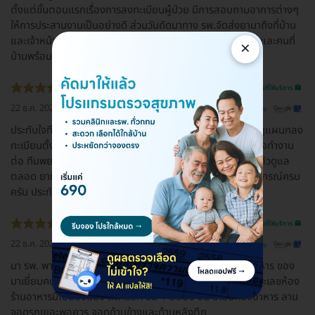
ตั้งแต่ขั้นตอนแรกเรื่องการลงทะเบียนผู้ป่วย มีการสอบถามอาการต่างๆ
ให้การประสานงานเป็นอย่างดี ส่วนวันถัดมาทาง รพ.จัดส่งยามาถึงที่บ้าน
และเจ้าหน้าที่มีการติดตามผลตลอดทั้งวัน ขอขอบคุณมาก ผมและคนที่
×
บ้านพร้อมเป็นกำลังใจให้เราจะผ่านวิกฤตนี้ไปด้วยกันครับ
รีวิวสถานที่ให้บริการ 🏥
22 ธ.ค. 2022
ดูรีวิวต้นฉบับ
ประทับใจทีมงานตั้งแต่ลงทะเบียน จนตอนนี้หายป่วยแล้ว น้องๆแผนกลง
ทะเบียนตั้งใจทำงานอย่างดี ถึงแม้จะมีผู้ปวยคอมเพลนก็ยังตั้งใจทำงาน
ต่อ ทีมพยาบาลติดตามอาการใส่ใจทุกวันเหมือนมีพยาบาลส่วนตัวดูแล
ตลอด ยาที่จ่ายให้ก็ไม่ได้มีแค่ฟาวิ มีทั้งแก้ไข แก้ไอ แก้แพ้ มีอุปกรณ์ครบ
ครัน ประทับใจมากครับ
รีวิวสถานที่ให้บริการ 🏥
22 ธ.ค. 2022
ดูรีวิวต้นฉบับ
มา รพ. พาผู้ป่วย ไปทางห้องฉุกเฉินตรวจคัดกรองโควิด เอาอาหาร ของ
มาเยี่ยมคนป่วย แวะหน้าตึกมีโต๊ะฝากของเยี่ยม เขี่ยนชื่อผป.และเลขห้อง
ร้านอาหารมีโอปองแปง สตาร์บัค ชั้น 1 ล๊อบบี้ ชั้น 3เป็นห้องอาหาร ลาน
จอดรถเยอะพอควร จอดด้านข้างและด้านหลังตึก