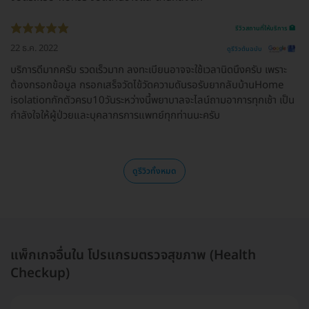
รีวิวสถานที่ให้บริการ 🏥
22 ธ.ค. 2022
ดูรีวิวต้นฉบับ
บริการดีมากครับ รวดเร็วมาก ลงทะเบียนอาจจะใช้เวลานิดนึงครับ เพราะ
ต้องกรอกข้อมูล กรอกเสร็จวัดไข้วัดความดันรอรับยากลับบ้านHome
isolationกักตัวครบ10วันระหว่างนี้พยาบาลจะไลน์ถามอาการทุกเช้า เป็น
กำลังใจให้ผู้ป่วยและบุคลากรการแพทย์ทุกท่านนะครับ
ดูรีวิวทั้งหมด
แพ็กเกจอื่นใน โปรแกรมตรวจสุขภาพ (Health
Checkup)