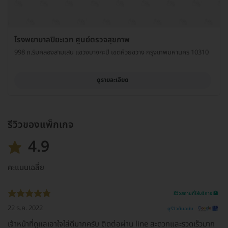
โรงพยาบาลปิยะเวท ศูนย์ตรวจสุขภาพ
998 ถ.ริมคลองสามเสน แขวงบางกะปิ เขตห้วยขวาง กรุงเทพมหานคร 10310
ดูรายละเอียด
รีวิวของแพ็กเกจ
4.9
คะแนนเฉลี่ย
รีวิวสถานที่ให้บริการ 🏥
22 ธ.ค. 2022
ดูรีวิวต้นฉบับ
เจ้าหน้าที่ดูแลเอาใจใส่ดีมากครับ ติดต่อผ่าน line สะดวกและรวดเร็วมาก