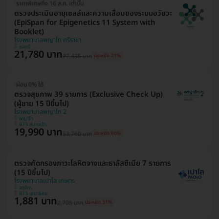
ราคาพิเศษถึง 16 ส.ค. เท่านั้น
ตรวจประเมินอายุเซลล์และความเสื่อมของระบบอวัยวะ
(EpiSpan for Epigenetics 11 System with
Booklet)
โรงพยาบาลพญาไท ศรีราชา
ชลบุรี
21,780 บาท
27,435 บาท
ประหยัด 21%
ผ่อน 0% ได้
ตรวจสุขภาพ 39 รายการ (Exclusive Check Up)
(ผู้ชาย 15 ปีขึ้นไป)
โรงพยาบาลพญาไท 2
พญาไท
BTS สนามเป้า
19,990 บาท
53,760 บาท
ประหยัด 60%
ตรวจคัดกรองภาวะโลหิตจางและธาลัสซีเมีย 7 รายการ
(15 ปีขึ้นไป)
โรงพยาบาลเปาโล เกษตร
จตุจักร
BTS เสนานิคม
1,881 บาท
2,708 บาท
ประหยัด 31%