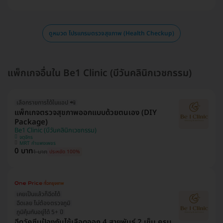
ดูหมวด โปรแกรมตรวจสุขภาพ (Health Checkup)
แพ็กเกจอื่นใน Be1 Clinic (บีวันคลินิกเวชกรรม)
เลือกรายการได้ในแอป 📲
แพ็กเกจตรวจสุขภาพออกแบบด้วยตนเอง (DIY
Package)
Be1 Clinic (บีวันคลินิกเวชกรรม)
จตุจักร
MRT กำแพงเพชร
0 บาท
1 บาท
ประหยัด 100%
เคยเป็นแล้วก็ฉีดได้
ฉีดเลย ไม่ต้องตรวจภูมิ
ภูมิคุ้มกันอยู่ได้ 5+ ปี
ฉีดวัคซีนป้องกันไข้เลือดออก 4 สายพันธุ์ 2 เข็ม ครบ