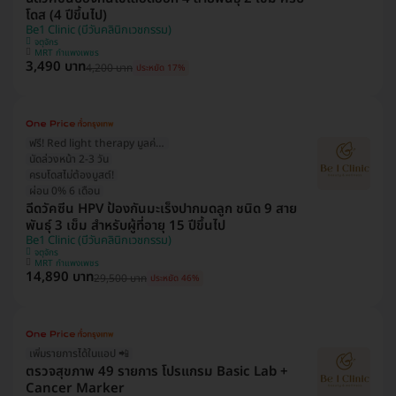
โดส (4 ปีขึ้นไป)
Be1 Clinic (บีวันคลินิกเวชกรรม)
จตุจักร
MRT กำแพงเพชร
3,490 บาท
4,200 บาท
ประหยัด 17%
ฟรี! Red light therapy มูลค่า 999 บ.
นัดล่วงหน้า 2-3 วัน
ครบโดสไม่ต้องบูสต์!
ผ่อน 0% 6 เดือน
ฉีดวัคซีน HPV ป้องกันมะเร็งปากมดลูก ชนิด 9 สาย
พันธุ์ 3 เข็ม สำหรับผู้ที่อายุ 15 ปีขึ้นไป
Be1 Clinic (บีวันคลินิกเวชกรรม)
จตุจักร
MRT กำแพงเพชร
14,890 บาท
29,500 บาท
ประหยัด 46%
เพิ่มรายการได้ในแอป 📲
ตรวจสุขภาพ 49 รายการ โปรแกรม Basic Lab +
Cancer Marker