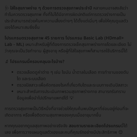
🩺
ใส่ใจสุขภาพง่าย ๆ ด้วยการตรวจสุขภาพประจำปี
หลายคนอาจสงสัยว่า
ทำไมควรตรวจสุขภาพ ทั้งที่ไม่ได้มีอาการผิดปกติแต่การตรวจร่างกายเป็น
ประจำสามารถช่วยค้นหาความเสี่ยงต่างๆ ได้ตั้งแต่เนิ่นๆ เพื่อให้คุณดูแลตัว
เองได้เหมาะสมยิ่งขึ้น
โปรแกรมตรวจสุขภาพ 45 รายการ โปรแกรม Basic Lab (HDmall+
Lab - ML)
เหมาะสำหรับผู้ที่ต้องการตรวจเช็คสุขภาพร่างกายโดยละเอียด ไม่
ว่าคุณจะเป็นวัยทำงาน ผู้สูงอายุ หรือผู้ที่ใส่ใจสุขภาพก็สามารถใช้บริการนี้ได้
🔬
โปรแกรมนี้ครอบคลุมอะไรบ้าง?
ตรวจเลือดดูค่าต่าง ๆ เช่น ไขมัน น้ำตาลในเลือด การทำงานของตับ
ไต และระบบเลือด
ตรวจปัสสาวะเพื่อคัดกรองโรคที่เกี่ยวกับไตและระบบทางเดินปัสสาวะ
เหมาะสำหรับการประเมินภาพรวมสุขภาพร่างกาย สามารถรับทราบ
ข้อมูลเพื่อนำไปปรึกษาแพทย์ได้ 💡
การตรวจสุขภาพเป็นวิธีหนึ่งที่อาจช่วยให้คุณค้นพบปัญหาที่ซ่อนอยู่ก่อนที่จะ
เกิดอาการ หรือเพื่อติดตามสุขภาพของคุณเมื่ออายุมากขึ้น
หากคุณอยากดูแลสุขภาพอย่างจริงจัง
สอบถามรายละเอียดโปรแกรม
นี้ได้
เลย เพื่อการวางแผนดูแลตัวเองและคนที่คุณรักอย่างมีประสิทธิภาพ 😊