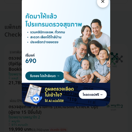
×
แพ็กเกจอื่นใน โปรแกรมตรวจสุขภาพ (Health
Checkup)
ราคาพิเศษถึง 16 ส.ค. เท่านั้น
ตรวจประเมินอายุเซลล์และความเสื่อมของระบบอวัยวะ
(EpiSpan for Epigenetics 11 System with
Booklet)
โรงพยาบาลพญาไท ศรีราชา
ชลบุรี
21,780 บาท
27,435 บาท
ประหยัด 21%
ผ่อน 0% ได้
ตรวจสุขภาพ 39 รายการ (Exclusive Check Up)
(ผู้ชาย 15 ปีขึ้นไป)
โรงพยาบาลพญาไท 2
พญาไท
BTS สนามเป้า
19,990 บาท
53,760 บาท
ประหยัด 60%