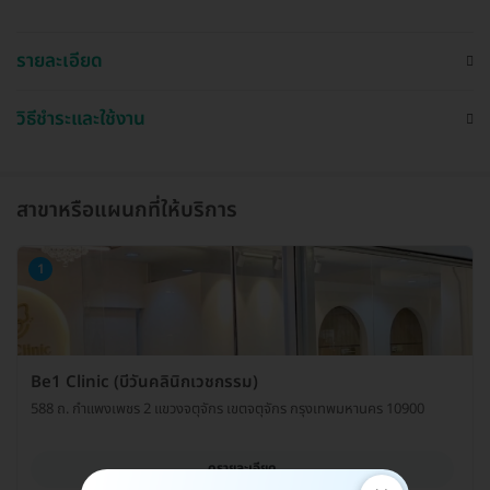
รายละเอียด
วิธีชำระและใช้งาน
สาขาหรือแผนกที่ให้บริการ
1
Be1 Clinic (บีวันคลินิกเวชกรรม)
588 ถ. กำแพงเพชร 2 แขวงจตุจักร เขตจตุจักร กรุงเทพมหานคร 10900
ดูรายละเอียด