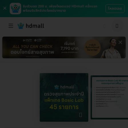
×
รับส่วนลด 200 บ. เพียงโหลดแอป HDmall ครั้งแรก
โหลดเลย
พร้อมรับสิทธิประโยชน์มากมาย