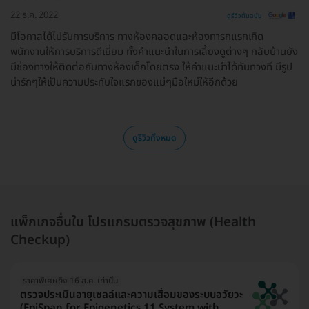
22 ธ.ค. 2022
ดูรีวิวต้นฉบับ
มีโอกาสได้ไปรับการบริการ ทางห้องคลอดและห้องทารกแรกเกิด
พนักงานให้การบริการดีเยี่ยม ทั้งคำแนะนำในการเลี้ยงดูต่างๆ กลับบ้านยัง
มีช่องทางให้ติดต่อกับทางห้องเด็กโดยตรง ให้คำแนะนำได้ทันทวงที มีรูป
น่ารักๆให้เป็นความประทับใจแรกของแม่ๆมือใหม่ให้อีกด้วย
ดูรีวิวทั้งหมด
แพ็กเกจอื่นใน โปรแกรมตรวจสุขภาพ (Health
Checkup)
ราคาพิเศษถึง 16 ส.ค. เท่านั้น
ตรวจประเมินอายุเซลล์และความเสื่อมของระบบอวัยวะ
(EpiSpan for Epigenetics 11 System with