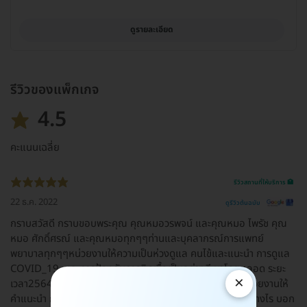
ดูรายละเอียด
รีวิวของแพ็กเกจ
4.5
คะแนนเฉลี่ย
รีวิวสถานที่ให้บริการ 🏥
22 ธ.ค. 2022
ดูรีวิวต้นฉบับ
กราบสวัสดี กราบขอบพระคุณ คุณหมอวรพจน์ และคุณหมอ ไพรัช คุณ
หมอ ศักดิ์ศรณ์ และคุณหมอทุกๆๆท่านและบุคลากรณ์การแพทย์
พยาบาลทุกๆๆหน่วยงานให้ความเป็นห่วงดูแล คนไข้และแนะนำ การดูแล
COVID_19 ,และการป้องกันการติดเชื้อเป็นอย่างดี มาโดยตลอด ระยะ
×
เวลา2564และ2565 ไม่ว่าจะมาโรงพยาบาลทุกๆๆครั้งทุกๆหน่วยงานให้
คำแนะนำ การป้องกันการติดเชื้อมาโดยตลอด การปฏิบัติตัวอย่างไร บอก