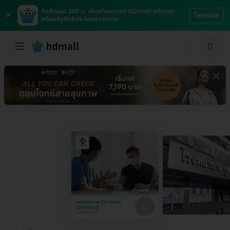
×
รับส่วนลด 200 บ. เพียงโหลดแอป HDmall ครั้งแรก
โหลดเลย
พร้อมรับสิทธิประโยชน์มากมาย