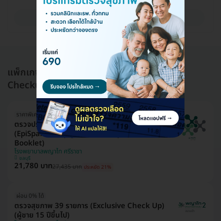
ดูรายละเอียด
แพ็กเกจอื่นใน โปรแกรมตรวจสุขภาพ (Health
Checkup)
ราคาพิเศษถึง 16 ส.ค. เท่านั้น
ตรวจประเมินอายุเซลล์และความเสื่อมของระบบอวัยวะ
(EpiSpan for Epigenetics 11 System with
Booklet)
โรงพยาบาลพญาไท ศรีราชา
ชลบุรี
21,780 บาท
27,435 บาท
ประหยัด 21%
ผ่อน 0% ได้
ตรวจสุขภาพ 39 รายการ (Exclusive Check Up)
(ผู้ชาย 15 ปีขึ้นไป)