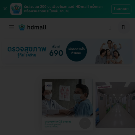
×
รับส่วนลด 200 บ. เพียงโหลดแอป HDmall ครั้งแรก
โหลดเลย
พร้อมรับสิทธิประโยชน์มากมาย