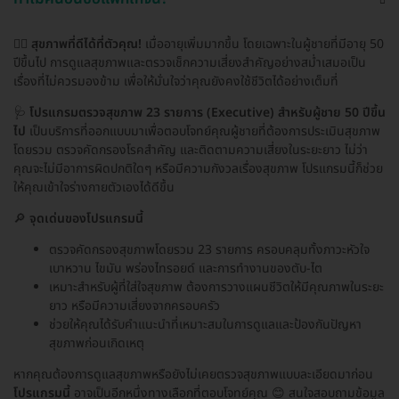
👨‍⚕️
สุขภาพที่ดีได้ที่ตัวคุณ!
เมื่ออายุเพิ่มมากขึ้น โดยเฉพาะในผู้ชายที่มีอายุ 50
ปีขึ้นไป การดูแลสุขภาพและตรวจเช็กความเสี่ยงสำคัญอย่างสม่ำเสมอเป็น
เรื่องที่ไม่ควรมองข้าม เพื่อให้มั่นใจว่าคุณยังคงใช้ชีวิตได้อย่างเต็มที่
🩺
โปรแกรมตรวจสุขภาพ 23 รายการ (Executive) สำหรับผู้ชาย 50 ปีขึ้น
ไป
เป็นบริการที่ออกแบบมาเพื่อตอบโจทย์คุณผู้ชายที่ต้องการประเมินสุขภาพ
โดยรวม ตรวจคัดกรองโรคสำคัญ และติดตามความเสี่ยงในระยะยาว ไม่ว่า
คุณจะไม่มีอาการผิดปกติใดๆ หรือมีความกังวลเรื่องสุขภาพ โปรแกรมนี้ก็ช่วย
ให้คุณเข้าใจร่างกายตัวเองได้ดีขึ้น
🔎
จุดเด่นของโปรแกรมนี้
ตรวจคัดกรองสุขภาพโดยรวม 23 รายการ ครอบคลุมทั้งภาวะหัวใจ
เบาหวาน ไขมัน พร่องไทรอยด์ และการทำงานของตับ-ไต
เหมาะสำหรับผู้ที่ใส่ใจสุขภาพ ต้องการวางแผนชีวิตให้มีคุณภาพในระยะ
ยาว หรือมีความเสี่ยงจากครอบครัว
ช่วยให้คุณได้รับคำแนะนำที่เหมาะสมในการดูแลและป้องกันปัญหา
สุขภาพก่อนเกิดเหตุ
หากคุณต้องการดูแลสุขภาพหรือยังไม่เคยตรวจสุขภาพแบบละเอียดมาก่อน
โปรแกรมนี้
อาจเป็นอีกหนึ่งทางเลือกที่ตอบโจทย์คุณ 😊 สนใจสอบถามข้อมูล