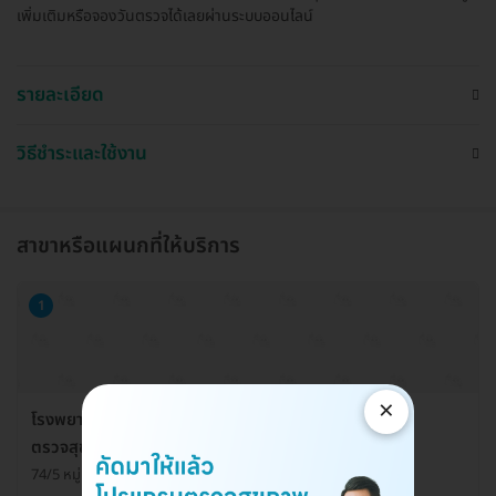
เพิ่มเติมหรือจองวันตรวจได้เลยผ่านระบบออนไลน์
รายละเอียด
วิธีชำระและใช้งาน
สาขาหรือแผนกที่ให้บริการ
1
×
โรงพยาบาลวิชัยเวช อินเตอร์เนชั่นแนล อ้อมน้อย ศูนย์
ตรวจสุขภาพ
74/5 หมู่ 4 ต. อ้อมน้อย อ. กระทุ่มแบน จ. สมุทรสาคร 74130