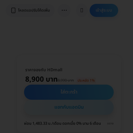
⋯
เข้าสู่ระบบ
โหลดแอปรับโค้ดเพิ่ม
ราคาจองกับ HDmall
8,900 บาท
8,990 บาท
ประหยัด 1%
ใส่ตะกร้า
แชทกับแอดมิน
ผ่อน 1,483.33 บ./เดือน ดอกเบี้ย 0% นาน 6 เดือน
ขยาย