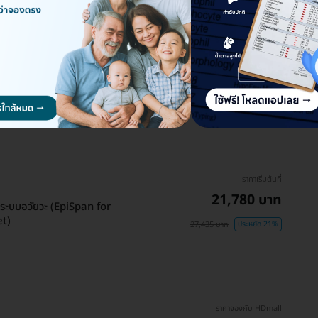
kup)
ราคาเริ่มต้นที่
21,780 บาท
งระบบอวัยวะ (EpiSpan for
et)
27,435 บาท
ประหยัด 21%
ราคาจองกับ HDmall