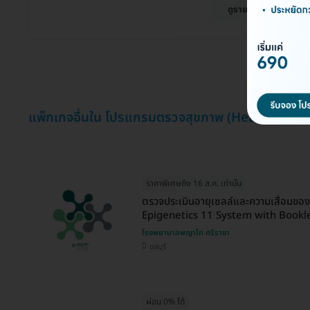
ดูรายละเอียด
แพ็กเกจอื่นใน โปรแกรมตรวจสุขภาพ (Health Chec
ราคาพิเศษถึง 16 ส.ค. เท่านั้น
ตรวจประเมินอายุเซลล์และความเสื่อมขอ
Epigenetics 11 System with Bookl
โรงพยาบาลพญาไท ศรีราชา
ชลบุรี
ผ่อน 0% ได้