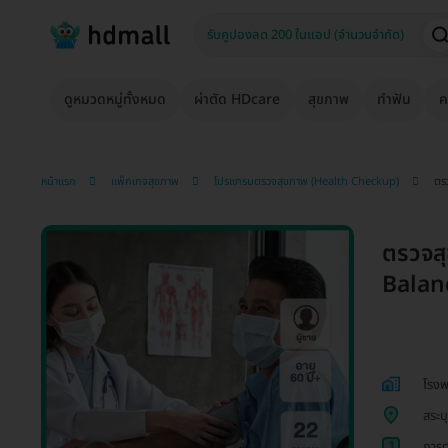
ดูหมวดหมู่ทั้งหมด
ผ่าตัด HDcare
สุขภาพ
ทำฟัน
ค
หน้าแรก
แพ็กเกจสุขภาพ
โปรแกรมตรวจสุขภาพ (Health Checkup)
ตร
ตรวจส
Balanc
โรงพ
สระบุ
1
การต