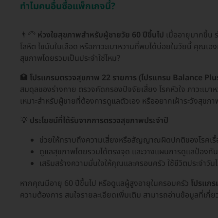
ทำไมคนอื่นซื้อแพ็กเกจนี้?
👨‍🦳
ห่วงใยสุขภาพสำหรับผู้ชายวัย 60 ปีขึ้นไป
เมื่ออายุมากขึ้น
โลหิต ไขมันในเลือด หรือภาวะเบาหวานที่พบได้บ่อยในวัยนี้ คุณเ
สุขภาพโดยรวมเป็นประจำใช่ไหม?
🏥
โปรแกรมตรวจสุขภาพ 22 รายการ (โปรแกรม Balance Plus+) 
สมดุลของร่างกาย ตรวจคัดกรองปัจจัยเสี่ยง โรคหัวใจ ภาวะเบ
เหมาะสำหรับผู้ชายที่ต้องการดูแลตัวเอง หรืออยากเฝ้าระวังสุขภา
💡
ประโยชน์ที่ได้รับจากการตรวจสุขภาพประจำปี
ช่วยให้ทราบถึงความเสี่ยงหรือสัญญาณผิดปกติของโรคเรื้
ดูแลสุขภาพโดยรวมได้ตรงจุด และวางแผนการดูแลป้องกันได
เสริมสร้างความมั่นใจให้คุณและครอบครัว ใช้ชีวิตประจำวัน
หากคุณมีอายุ 60 ปีขึ้นไป หรือดูแลผู้สูงอายุในครอบครัว
โปรแกรม
ความต้องการ สนใจรายละเอียดเพิ่มเติม สามารถอ่านข้อมูลที่เกี่ย