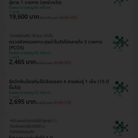
ผู้ชาย 1 รายการ (ทุกช่วงวัย)
โรงพยาบาลพญาไท ศรีราชา
ชลบุรี
19,600 บาท
34,376 บาท
ประหยัด 43%
ราคาพิเศษถึง 16 ส.ค. เท่านั้น
ตรวจคัดกรองภาวะถุงน้ำในรังไข่หลายใบ 3 รายการ
(PCOS)
โรงพยาบาลพญาไท ศรีราชา
ชลบุรี
2,465 บาท
4,953 บาท
ประหยัด 50%
ฉีดวัคซีนป้องกันไข้เลือดออก 4 สายพันธุ์ 1 เข็ม (15 ปี
ขึ้นไป)
โรงพยาบาลพญาไท ศรีราชา
ชลบุรี
2,695 บาท
3,422 บาท
ประหยัด 21%
HD ออกค่าประเมินให้! สูงสุด 1500 บ.
โอนจ่ายลดเพิ่ม 8000 บ.
ไม่จำกัดจำนวนไข่