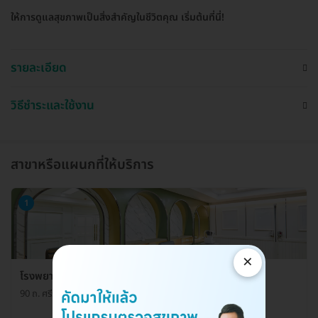
ให้การดูแลสุขภาพเป็นสิ่งสำคัญในชีวิตคุณ เริ่มต้นที่นี่!
รายละเอียด
วิธีชำระและใช้งาน
สาขาหรือแผนกที่ให้บริการ
1
×
โรงพยาบาลพญาไท ศรีราชา ศูนย์ตรวจสุขภาพ
90 ถ. ศรีราชานคร 3 ต. ศรีราชา อ. ศรีราชา จ. ชลบุรี 20110