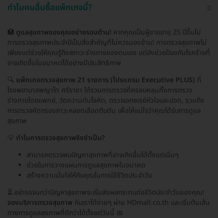
ทำไมคนอื่นซื้อแพ็กเกจนี้?
🏥
ดูแลสุขภาพของคุณอย่างรอบด้าน!
หากคุณเป็นผู้ชายอายุ 25 ปีขึ้นไป
การตรวจสุขภาพประจำปีเป็นสิ่งสำคัญที่ไม่ควรมองข้าม! การตรวจสุขภาพไม่
เพียงแต่ช่วยให้คุณรู้ถึงสภาวะร่างกายของตนเอง แต่ยังช่วยป้องกันโรคร้ายที่
อาจเกิดขึ้นในอนาคตได้อย่างมีประสิทธิภาพ
🔍
แพ็กเกจตรวจสุขภาพ 21 รายการ (โปรแกรม Executive PLUS)
ที่
โรงพยาบาลพญาไท ศรีราชา ได้รวมการตรวจที่ครอบคลุมทั้งการตรวจ
ร่างกายโดยแพทย์, วัดความดันโลหิต, ตรวจเอกซเรย์หัวใจและปอด, รวมถึง
การตรวจคัดกรองภาวะหลอดเลือดตีบตัน เพื่อให้แน่ใจว่าคุณได้รับการดูแล
สุขภาพ
💡
ทำไมการตรวจสุขภาพจึงจำเป็น?
สามารถตรวจพบปัญหาสุขภาพที่อาจเกิดขึ้นได้ตั้งแต่เนิ่นๆ
ช่วยในการวางแผนการดูแลสุขภาพในอนาคต
สร้างความมั่นใจให้กับคุณในการใช้ชีวิตประจำวัน
⏳ อย่ารอจนกว่าปัญหาสุขภาพจะเริ่มส่งผลกระทบต่อชีวิตประจำวันของคุณ!
จองบริการตรวจสุขภาพ
กับเราได้ง่ายๆ ผ่าน HDmall.co.th และเริ่มต้นเส้น
ทางการดูแลสุขภาพที่ดีกว่าได้ตั้งแต่วันนี้ 📅