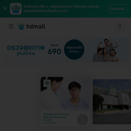
×
รับส่วนลด 200 บ. เพียงโหลดแอป HDmall ครั้งแรก
โหลดเลย
พร้อมรับสิทธิประโยชน์มากมาย