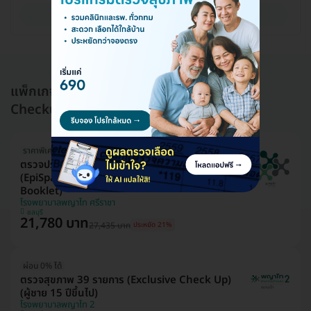
ดูรายละเอียด
แพ็กเกจอื่นใน โปรแกรมตรวจสุขภาพ (Health
Checkup)
ราคาพิเศษถึง 16 ส.ค. เท่านั้น
ตรวจประเมินอายุเซลล์และความเสื่อมของระบบอวัยวะ
(EpiSpan for Epigenetics 11 System with
Booklet)
โรงพยาบาลพญาไท ศรีราชา
ชลบุรี
21,780 บาท
27,435 บาท
ประหยัด 21%
ผ่อน 0% ได้
ตรวจสุขภาพ 39 รายการ (Exclusive Check Up)
(ผู้ชาย 15 ปีขึ้นไป)
โรงพยาบาลพญาไท 2