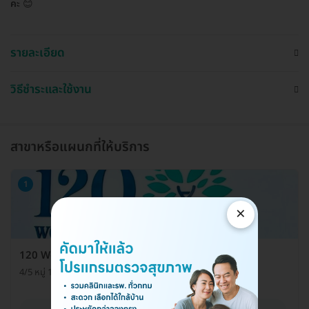
คะ
😊
รายละเอียด
วิธีชำระและใช้งาน
สาขาหรือแผนกที่ให้บริการ
1
×
120 Wellness Villa
4/5 หมู่ 14 ต. บึงคำพร้อย อ. ลำลูกกา จ. ปทุมธานี 12150