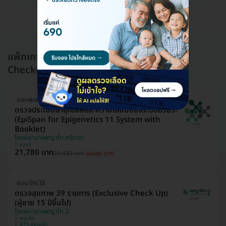
ดูรายละเอียด
แพ็กเกจอื่นใน โปรแกรมตรวจสุขภาพ (Health
Checkup)
ราคาพิเศษถึง 16 ส.ค. เท่านั้น
ตรวจประเมินอายุเซลล์และความเสื่อมของระบบอวัยวะ
(EpiSpan for Epigenetics 11 System with
Booklet)
โรงพยาบาลพญาไท ศรีราชา
ชลบุรี
21,780 บาท
27,435 บาท
ประหยัด 21%
ผ่อน 0% ได้
ตรวจสุขภาพ 39 รายการ (Exclusive Check Up)
(ผู้ชาย 15 ปีขึ้นไป)
โรงพยาบาลพญาไท 2
พญาไท
BTS สนามเป้า