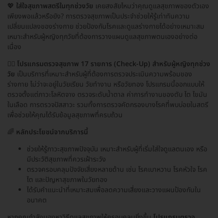
💖
ใส่ใจสุขภาพสตรีในทุกช่วงวัย
เคยสงสัยไหมว่าคุณดูแลสุขภาพของตัวเอง
เพียงพอแล้วหรือยัง? การตรวจสุขภาพเป็นประจำช่วยให้รู้เท่าทันความ
เปลี่ยนแปลงของร่างกาย ช่วยป้องกันโรคและดูแลร่างกายได้อย่างเหมาะสม
เหมาะสำหรับผู้หญิงทุกวัยที่ต้องการวางแผนดูแลสุขภาพตนเองอย่างต่อ
เนื่อง
👩‍⚕️
โปรแกรมตรวจสุขภาพ 17 รายการ (Check-Up) สำหรับผู้หญิงทุกช่วง
วัย
เป็นบริการที่เหมาะสำหรับผู้ที่ต้องการตรวจประเมินความพร้อมของ
ร่างกาย ไม่ว่าจะอยู่ในวัยเรียน วัยทำงาน หรือวัยทอง โปรแกรมนี้ออกแบบให้
ตรวจตั้งแต่ภาวะโลหิตจาง ตรวจระดับน้ำตาล ค่าการทำงานของตับ ไต ไขมัน
ในเลือด การตรวจปัสสาวะ รวมทั้งการตรวจคัดกรองบางโรคที่พบบ่อยในสตรี
เพื่อช่วยให้คุณได้รับข้อมูลสุขภาพที่ครบถ้วน
🌈
หลักประโยชน์จากบริการนี้
ช่วยให้รู้ภาวะสุขภาพปัจจุบัน เหมาะสำหรับผู้ที่เริ่มใส่ใจดูแลตนเอง หรือ
มีประวัติสุขภาพที่ควรเฝ้าระวัง
ตรวจครอบคลุมปัจจัยเสี่ยงหลายด้าน เช่น โรคเบาหวาน โรคหัวใจ โรค
ไต และปัญหาสุขภาพในวัยทอง
ได้รับคำแนะนำที่เหมาะสมเพื่อลดความเสี่ยงและวางแผนป้องกันใน
อนาคต
หากคุณกำลังมองหาวิธีดูแลสุขภาพให้ครอบคลุมยิ่งขึ้น
โปรแกรมตรวจ