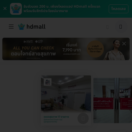
×
รับส่วนลด 200 บ. เพียงโหลดแอป HDmall ครั้งแรก
โหลดเลย
พร้อมรับสิทธิประโยชน์มากมาย