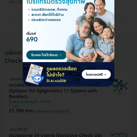
124-126 ถ. โสมพะมิตร ต. กาฬสินธุ์ อ. เมือง จ. กาฬสินธุ์ 46000
ดูรายละเอียด
แพ็กเกจอื่นใน โปรแกรมตรวจสุขภาพ (Health
Checkup)
ราคาพิเศษถึง 16 ส.ค. เท่านั้น
ตรวจประเมินอายุเซลล์และความเสื่อมของระบบอวัยวะ
(EpiSpan for Epigenetics 11 System with
Booklet)
โรงพยาบาลพญาไท ศรีราชา
ชลบุรี
21,780 บาท
27,435 บาท
ประหยัด 21%
ผ่อน 0% ได้
ตรวจสุขภาพ 39 รายการ (Exclusive Check Up)