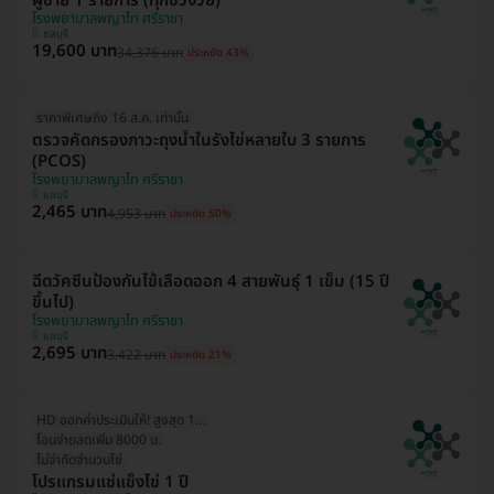
ผู้ชาย 1 รายการ (ทุกช่วงวัย)
โรงพยาบาลพญาไท ศรีราชา
ชลบุรี
19,600 บาท
34,376 บาท
ประหยัด 43%
ราคาพิเศษถึง 16 ส.ค. เท่านั้น
ตรวจคัดกรองภาวะถุงน้ำในรังไข่หลายใบ 3 รายการ
(PCOS)
โรงพยาบาลพญาไท ศรีราชา
ชลบุรี
2,465 บาท
4,953 บาท
ประหยัด 50%
ฉีดวัคซีนป้องกันไข้เลือดออก 4 สายพันธุ์ 1 เข็ม (15 ปี
ขึ้นไป)
โรงพยาบาลพญาไท ศรีราชา
ชลบุรี
2,695 บาท
3,422 บาท
ประหยัด 21%
HD ออกค่าประเมินให้! สูงสุด 1500 บ.
โอนจ่ายลดเพิ่ม 8000 บ.
ไม่จำกัดจำนวนไข่
โปรแกรมแช่แข็งไข่ 1 ปี