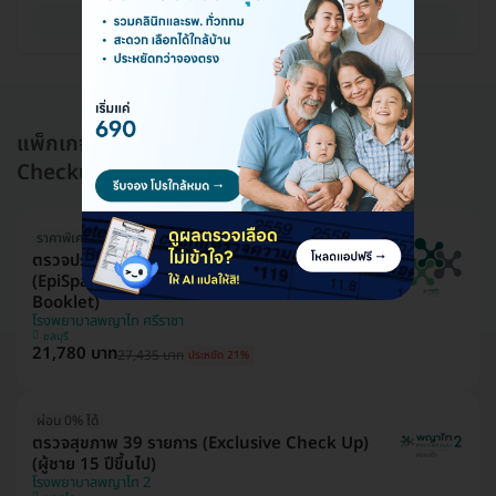
ดูรายละเอียด
แพ็กเกจอื่นใน โปรแกรมตรวจสุขภาพ (Health
Checkup)
ราคาพิเศษถึง 16 ส.ค. เท่านั้น
ตรวจประเมินอายุเซลล์และความเสื่อมของระบบอวัยวะ
(EpiSpan for Epigenetics 11 System with
Booklet)
โรงพยาบาลพญาไท ศรีราชา
ชลบุรี
21,780 บาท
27,435 บาท
ประหยัด 21%
ผ่อน 0% ได้
ตรวจสุขภาพ 39 รายการ (Exclusive Check Up)
(ผู้ชาย 15 ปีขึ้นไป)
โรงพยาบาลพญาไท 2