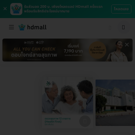
×
รับส่วนลด 200 บ. เพียงโหลดแอป HDmall ครั้งแรก
โหลดเลย
พร้อมรับสิทธิประโยชน์มากมาย