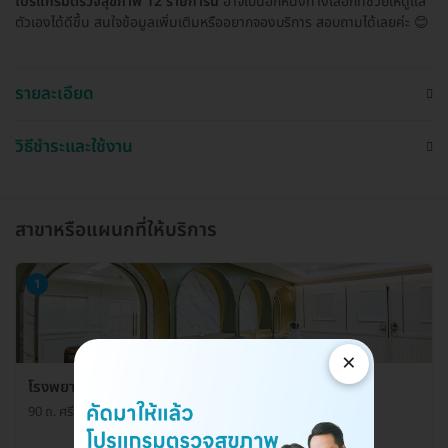
โปรแกรมตรวจสุขภาพ 12 รายการนี้
อาจเป็นอีกหนึ่งทางเลือกที่ช่วยให้ดูแล
ตัวเองได้ดีขึ้น สนใจข้อมูลเพิ่มเติมหรืออยากจองบริการ สอบถามได้เลยค่ะ 😊
รายละเอียด
วิธีชำระและใช้งาน
สาขาหรือแผนกที่ให้บริการ
1
×
โรงพยาบาลพญาไท ศรีราชา ศูนย์ตรวจสุขภาพ
90 ถ. ศรีราชานคร 3 ต. ศรีราชา อ. ศรีราชา จ. ชลบุรี 20110