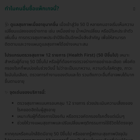
ทำไมคนอื่นซื้อแพ็กเกจนี้?
🩺
ดูแลสุขภาพเมื่ออายุมากขึ้น
เมื่อเข้าสู่วัย 50 ปี หลายคนอาจเริ่มเห็นความ
เปลี่ยนแปลงของร่างกาย เช่น เหนื่อยง่าย น้ำหนักเปลี่ยน หรือมีโรคประจำตัว
เพิ่มขึ้น การตรวจสุขภาพประจำปีจึงเป็นอีกหนึ่งสิ่งสำคัญ เพื่อให้สามารถ
ติดตามและวางแผนดูแลสุขภาพได้อย่างเหมาะสม
โปรแกรมตรวจสุขภาพ 12 รายการ (Health First) (50 ปีขึ้นไป)
เหมาะ
สำหรับผู้ที่อายุ 50 ปีขึ้นไป หรือผู้ที่ต้องการตรวจร่างกายอย่างละเอียด เพื่อคัด
กรองโรคที่พบบ่อยในช่วงวัยนี้ ไม่ว่าจะเป็นเบาหวาน, ความดันโลหิตสูง, ภาวะ
ไขมันในเลือด, ตรวจการทำงานของตับและไต รวมถึงภาวะอื่นที่อาจพบได้มาก
ขึ้นตามอายุ
✨
จุดเด่นของบริการนี้:
ตรวจสุขภาพแบบครอบคลุม 12 รายการ ช่วยประเมินความเสี่ยงของ
โรคยอดฮิตในผู้สูงอายุ
เหมาะกับผู้ที่ต้องการป้องกัน หรือตรวจคัดกรองโรคตั้งแต่เนิ่นๆ
ช่วยให้วางแผนสุขภาพและปรับเปลี่ยนพฤติกรรมการใช้ชีวิตได้ตรงจุด
หากคุณหรือคนใกล้ชิดมีอายุ 50 ปีขึ้นไป หรืออยากรู้สถานะสุขภาพปัจจุบัน