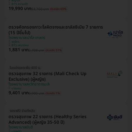
พญาไท
BTS สนามเป้า
19,990 บาท
53,760 บาท
ประหยัด 60%
ตรวจคัดกรองภาวะโลหิตจางและธาลัสซีเมีย 7 รายการ
(15 ปีขึ้นไป)
โรงพยาบาลเปาโล เกษตร
จตุจักร
BTS เสนานิคม
1,881 บาท
2,708 บาท
ประหยัด 31%
โอนจ่ายลดเพิ่ม 400 บ.
ตรวจสุขภาพ 32 รายการ (Mali Check Up
Exclusive) (ผู้หญิง)
โรงพยาบาลสหวิทยาการมะลิ
บางบอน
9,401 บาท
9,900 บาท
ประหยัด 1%
จองฟรี! จ่ายทีหลัง
ตรวจสุขภาพ 22 รายการ (Healthy Series
Advanced) (ผู้หญิง 35-50 ปี)
โรงพยาบาลยันฮี
บางพลัด