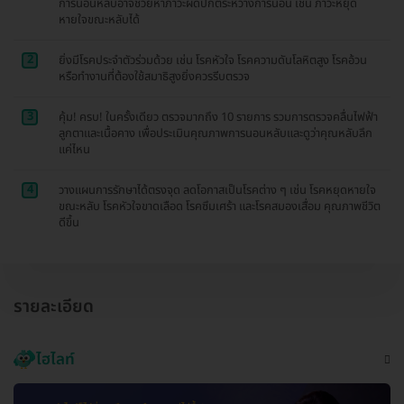
การนอนหลับอาจช่วยหาภาวะผิดปกติระหว่างการนอน เช่น ภาวะหยุด
หายใจขณะหลับได้
2
ยิ่งมีโรคประจำตัวร่วมด้วย เช่น โรคหัวใจ โรคความดันโลหิตสูง โรคอ้วน
หรือทำงานที่ต้องใช้สมาธิสูงยิ่งควรรีบตรวจ
3
คุ้ม! ครบ! ในครั้งเดียว ตรวจมากถึง 10 รายการ รวมการตรวจคลื่นไฟฟ้า
ลูกตาและเนื้อคาง เพื่อประเมินคุณภาพการนอนหลับและดูว่าคุณหลับลึก
แค่ไหน
4
วางแผนการรักษาได้ตรงจุด ลดโอกาสเป็นโรคต่าง ๆ เช่น โรคหยุดหายใจ
ขณะหลับ โรคหัวใจขาดเลือด โรคซึมเศร้า และโรคสมองเสื่อม คุณภาพชีวิต
ดีขึ้น
รายละเอียด
ไฮไลท์