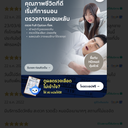
รีวิวสถานที่ให้บริการ 🏥
22 ธ.ค. 2022
ดูรีวิวต้นฉบับ
23/03/65 ลืมโทรศัพท์ไว้ กลับถึงบ้านนึกได้พาลูกชายไปหาหมอลูกชาย
ทิ้งโทรศัพท์ไว้ที่โรงพยาบาลโทรตามพี่ๆทางโรงพยาบาลเก็บไว้ให้อันนี้
ประทับใจด้านบริการของพนักงานเวรครับมีความจริงใจเหตุเกิดตรงที่นั่ง
พักรอหน้าโซนทางเข้าประตูใหญ่
รีวิวสถานที่ให้บริการ 🏥
22 ธ.ค. 2022
ดูรีวิวต้นฉบับ
วันนี้ไปฉีดวัคซีนมา บริการโคตรดี ไหว้สวัสดีเราตั้งแต่ยามหน้าป้อมไป
จนถึงพี่หมอหรือพี่พยาบาลหน้าห้องฉีด พูดจาก็ดี ให้เต็ม10เลยค่ะ
รีวิวสถานที่ให้บริการ 🏥
22 ธ.ค. 2022
ดูรีวิวต้นฉบับ
มีบริการฉีดวัคซีน สะดวก รวดเร็ว หมอมือเบามากๆ สถานที่ไม่แออัด
รีวิวสถานที่ให้บริการ 🏥