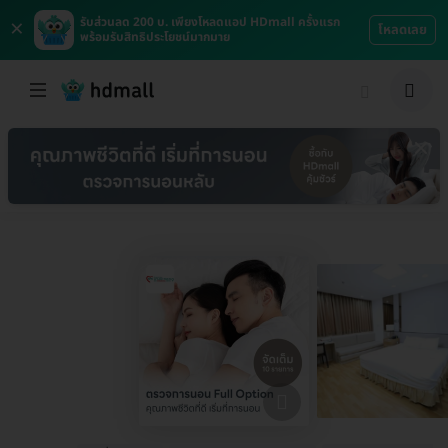
×
รับส่วนลด 200 บ. เพียงโหลดแอป HDmall ครั้งแรก
โหลดเลย
พร้อมรับสิทธิประโยชน์มากมาย