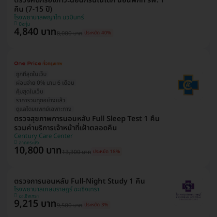
ตรวจคัดกรองภาวะนอนกรนในเด็ก นอนพักที่ รพ. 1
คืน (7-15 ปี)
โรงพยาบาลพญาไท นวมินทร์
บึงกุ่ม
4,840 บาท
8,000 บาท
ประหยัด 40%
ถูกที่สุดในเว็บ
ผ่อนจ่าย 0% นาน 6 เดือน
คุ้มสุดในเว็บ
ราคารวมทุกอย่างแล้ว
ดูแลโดยแพทย์เฉพาะทาง
ตรวจสุขภาพการนอนหลับ Full Sleep Test 1 คืน
รวมค่าบริการเจ้าหน้าที่เฝ้าตลอดคืน
Century Care Center
ลาดกระบัง
10,800 บาท
13,300 บาท
ประหยัด 18%
ตรวจการนอนหลับ Full-Night Study 1 คืน
โรงพยาบาลเกษมราษฎร์ ฉะเชิงเทรา
ฉะเชิงเทรา
9,215 บาท
9,500 บาท
ประหยัด 3%