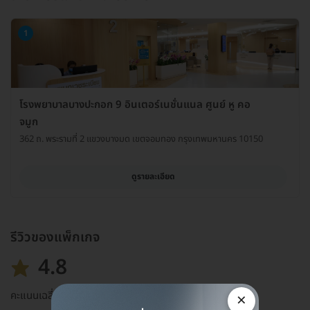
1
โรงพยาบาลบางปะกอก 9 อินเตอร์เนชั่นแนล ศูนย์ หู คอ
จมูก
362 ถ. พระรามที่ 2 แขวงบางมด เขตจอมทอง กรุงเทพมหานคร 10150
ดูรายละเอียด
รีวิวของแพ็กเกจ
4.8
คะแนนเฉลี่ย
×