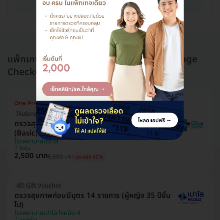
ดูรายละเอียด
แพ็กเกจอื่นใน ตรวจก่อนแต่งงาน (Pre-Marriage
Checkup)
ให้บริการโดยแพทย์เฉพาะทาง
ตรวจสุขภาพก่อนแต่งงาน สำหรับผู้หญิง 28 รายการ
(Basic)
โรงพยาบาลนวเวช
บึงกุ่ม
2,500 บาท
6,500 บาท
ประหยัด 62%
ฟรี! Gift Voucher
ตรวจสุขภาพก่อนมีบุตร 14 รายการ (ผู้หญิง 35 ปีขึ้น
ไป)
โรงพยาบาลเปาโล โชคชัย 4