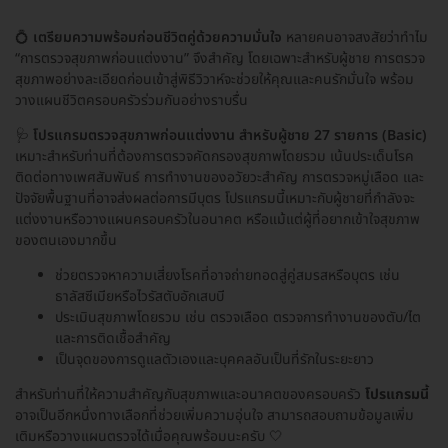
💍
เตรียมความพร้อมก่อนชีวิตคู่ด้วยความมั่นใจ
หลายคนอาจสงสัยว่าทำไม
“การตรวจสุขภาพก่อนแต่งงาน” จึงสำคัญ โดยเฉพาะสำหรับผู้ชาย การตรวจ
สุขภาพอย่างละเอียดก่อนเข้าสู่พิธีวิวาห์จะช่วยให้คุณและคนรักมั่นใจ พร้อม
วางแผนชีวิตครอบครัวร่วมกันอย่างราบรื่น
🩺
โปรแกรมตรวจสุขภาพก่อนแต่งงาน สำหรับผู้ชาย 27 รายการ (Basic)
เหมาะสำหรับท่านที่ต้องการตรวจคัดกรองสุขภาพโดยรวม เน้นประเด็นโรค
ติดต่อทางเพศสัมพันธ์ การทำงานของอวัยวะสำคัญ การตรวจหมู่เลือด และ
ปัจจัยพื้นฐานที่อาจส่งผลต่อการมีบุตร โปรแกรมนี้เหมาะกับผู้ชายที่กำลังจะ
แต่งงานหรือวางแผนครอบครัวในอนาคต หรือแม้แต่ผู้ที่อยากเข้าใจสุขภาพ
ของตนเองมากขึ้น
ช่วยตรวจหาความเสี่ยงโรคที่อาจถ่ายทอดสู่คู่สมรสหรือบุตร เช่น
ธาลัสซีเมียหรือไวรัสตับอักเสบบี
ประเมินสุขภาพโดยรวม เช่น ตรวจเลือด ตรวจการทำงานของตับ/ไต
และการติดเชื้อสำคัญ
เป็นจุดของการดูแลตัวเองและบุคคลอันเป็นที่รักในระยะยาว
สำหรับท่านที่ให้ความสำคัญกับสุขภาพและอนาคตของครอบครัว
โปรแกรมนี้
อาจเป็นอีกหนึ่งทางเลือกที่ช่วยเพิ่มความอุ่นใจ สามารถสอบถามข้อมูลเพิ่ม
เติมหรือวางแผนตรวจได้เมื่อคุณพร้อมนะครับ 🤍