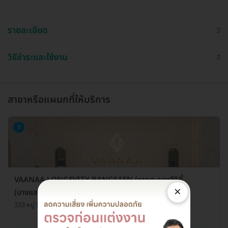
รายละเอียด
วิธีชำระและใช้งาน
สาขาหรือแผนกที่ให้บริการ
1
VAANAA LONGEVITY BANGSAEN (วาณา ลองจีวิตี้
×
(บางแสน) คลินิกเวชกรรม)
333 หมู่ 5 ต. เหมือง อ. เมืองชลบุรี จ. ชลบุรี 20130