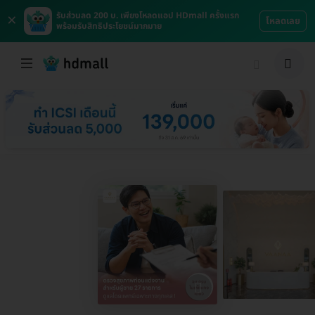
×
รับส่วนลด 200 บ. เพียงโหลดแอป HDmall ครั้งแรก
โหลดเลย
พร้อมรับสิทธิประโยชน์มากมาย