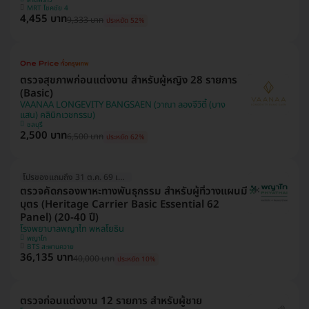
ลาดพร้าว
MRT โชคชัย 4
4,455 บาท
9,333 บาท
ประหยัด 52%
ตรวจสุขภาพก่อนแต่งงาน สำหรับผู้หญิง 28 รายการ
(Basic)
VAANAA LONGEVITY BANGSAEN (วาณา ลองจีวิตี้ (บาง
แสน) คลินิกเวชกรรม)
ชลบุรี
2,500 บาท
6,500 บาท
ประหยัด 62%
โปรของแถมถึง 31 ต.ค. 69 เท่านั้น!
ตรวจคัดกรองพาหะทางพันธุกรรม สำหรับผู้ที่วางแผนมี
บุตร (Heritage Carrier Basic Essential 62
Panel) (20-40 ปี)
โรงพยาบาลพญาไท พหลโยธิน
พญาไท
BTS สะพานควาย
36,135 บาท
40,000 บาท
ประหยัด 10%
ตรวจก่อนแต่งงาน 12 รายการ สำหรับผู้ชาย