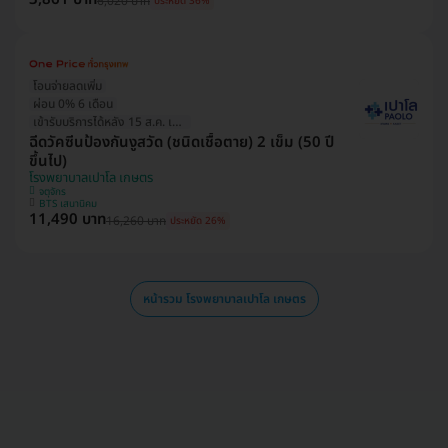
6,020 บาท
ประหยัด 36%
โอนจ่ายลดเพิ่ม
ผ่อน 0% 6 เดือน
เข้ารับบริการได้หลัง 15 ส.ค. เป็นต้นไป
ฉีดวัคซีนป้องกันงูสวัด (ชนิดเชื้อตาย) 2 เข็ม (50 ปี
ขึ้นไป)
โรงพยาบาลเปาโล เกษตร
จตุจักร
BTS เสนานิคม
11,490 บาท
16,260 บาท
ประหยัด 26%
หน้ารวม โรงพยาบาลเปาโล เกษตร