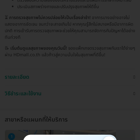
ตรวจสอบความเสี่ยงของโรคร้ายแรงและมีแผนการรักษาที่เหมาะสม
ประเมินสภาพร่างกายและปรับปรุงสุขภาพให้ดีขึ้น
⏳
การตรวจสุขภาพไม่ควรปล่อยให้เป็นเรื่องล่าช้า!
อาการบางอย่างอาจไม่
แสดงอาการชัดเจน จนกว่าจะสายเกินไป หากคุณรู้สึกไม่สบายหรือมีอาการผิด
ปกติ การเข้ารับการตรวจสุขภาพจะช่วยให้คุณสามารถจัดการกับปัญหาได้อย่าง
ทันท่วงที
📝
เริ่มต้นดูแลสุขภาพของคุณวันนี้!
จองแพ็กเกจตรวจสุขภาพกับเราได้ง่ายๆ
ผ่าน HDmall.co.th แล้วก้าวสู่ความมั่นใจในสุขภาพที่ดีขึ้น!
รายละเอียด
วิธีชำระและใช้งาน
สาขาหรือแผนกที่ให้บริการ
1