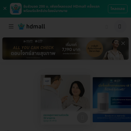
×
รับส่วนลด 200 บ. เพียงโหลดแอป HDmall ครั้งแรก
โหลดเลย
พร้อมรับสิทธิประโยชน์มากมาย