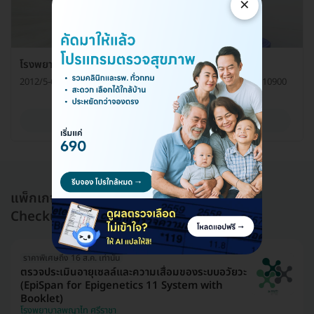
×
โรงพยาบาลเปาโล เกษตร ศูนย์ตรวจสุขภาพ
2012/5-6 ถ. พหลโยธิน แขวงเสนานิคม เขตจตุจักร กรุงเทพมหานคร 10900
ดูรายละเอียด
แพ็กเกจอื่นใน โปรแกรมตรวจสุขภาพ (Health
Checkup)
ราคาพิเศษถึง 16 ส.ค. เท่านั้น
ตรวจประเมินอายุเซลล์และความเสื่อมของระบบอวัยวะ
(EpiSpan for Epigenetics 11 System with
Booklet)
โรงพยาบาลพญาไท ศรีราชา