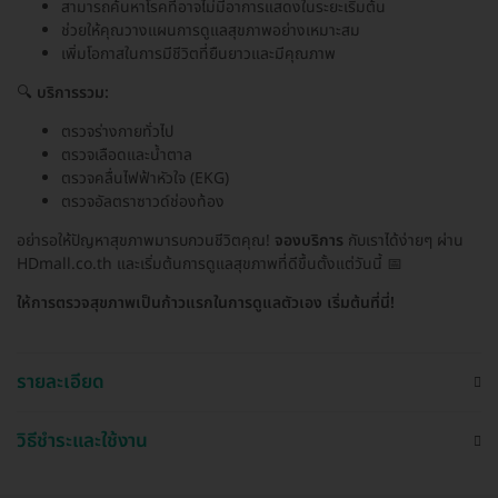
สามารถค้นหาโรคที่อาจไม่มีอาการแสดงในระยะเริ่มต้น
ช่วยให้คุณวางแผนการดูแลสุขภาพอย่างเหมาะสม
เพิ่มโอกาสในการมีชีวิตที่ยืนยาวและมีคุณภาพ
🔍
บริการรวม:
ตรวจร่างกายทั่วไป
ตรวจเลือดและน้ำตาล
ตรวจคลื่นไฟฟ้าหัวใจ (EKG)
ตรวจอัลตราซาวด์ช่องท้อง
อย่ารอให้ปัญหาสุขภาพมารบกวนชีวิตคุณ!
จองบริการ
กับเราได้ง่ายๆ ผ่าน
HDmall.co.th และเริ่มต้นการดูแลสุขภาพที่ดีขึ้นตั้งแต่วันนี้ 📅
ให้การตรวจสุขภาพเป็นก้าวแรกในการดูแลตัวเอง เริ่มต้นที่นี่!
รายละเอียด
วิธีชำระและใช้งาน