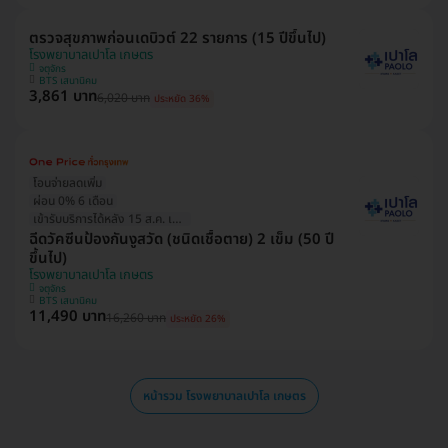
ตรวจสุขภาพก่อนเดบิวต์ 22 รายการ (15 ปีขึ้นไป)
โรงพยาบาลเปาโล เกษตร
จตุจักร
BTS เสนานิคม
3,861 บาท
6,020 บาท
ประหยัด 36%
โอนจ่ายลดเพิ่ม
ผ่อน 0% 6 เดือน
เข้ารับบริการได้หลัง 15 ส.ค. เป็นต้นไป
ฉีดวัคซีนป้องกันงูสวัด (ชนิดเชื้อตาย) 2 เข็ม (50 ปี
ขึ้นไป)
โรงพยาบาลเปาโล เกษตร
จตุจักร
BTS เสนานิคม
11,490 บาท
16,260 บาท
ประหยัด 26%
หน้ารวม โรงพยาบาลเปาโล เกษตร