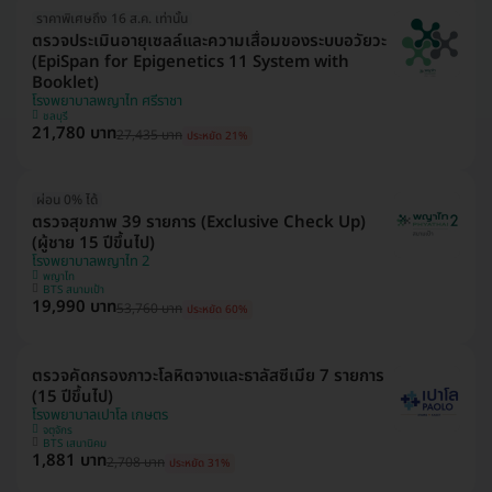
ราคาพิเศษถึง 16 ส.ค. เท่านั้น
ตรวจประเมินอายุเซลล์และความเสื่อมของระบบอวัยวะ
(EpiSpan for Epigenetics 11 System with
Booklet)
โรงพยาบาลพญาไท ศรีราชา
ชลบุรี
21,780 บาท
27,435 บาท
ประหยัด 21%
ผ่อน 0% ได้
ตรวจสุขภาพ 39 รายการ (Exclusive Check Up)
(ผู้ชาย 15 ปีขึ้นไป)
โรงพยาบาลพญาไท 2
พญาไท
BTS สนามเป้า
19,990 บาท
53,760 บาท
ประหยัด 60%
ตรวจคัดกรองภาวะโลหิตจางและธาลัสซีเมีย 7 รายการ
(15 ปีขึ้นไป)
โรงพยาบาลเปาโล เกษตร
จตุจักร
BTS เสนานิคม
1,881 บาท
2,708 บาท
ประหยัด 31%