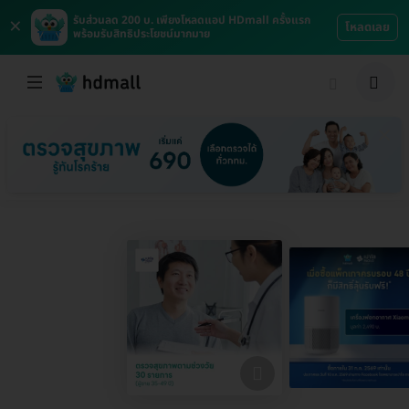
×
รับส่วนลด 200 บ. เพียงโหลดแอป HDmall ครั้งแรก
โหลดเลย
พร้อมรับสิทธิประโยชน์มากมาย