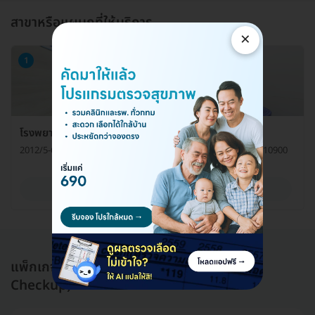
สาขาหรือแผนกที่ให้บริการ
×
1
โรงพยาบาลเปาโล เกษตร ศูนย์ตรวจสุขภาพ
2012/5-6 ถ. พหลโยธิน แขวงเสนานิคม เขตจตุจักร กรุงเทพมหานคร 10900
ดูรายละเอียด
แพ็กเกจอื่นใน โปรแกรมตรวจสุขภาพ (Health
Checkup)