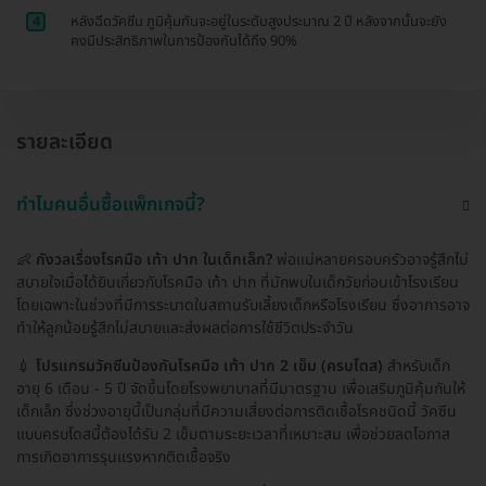
4
หลังฉีดวัคซีน ภูมิคุ้มกันจะอยู่ในระดับสูงประมาณ 2 ปี หลังจากนั้นจะยัง
คงมีประสิทธิภาพในการป้องกันได้ถึง 90%
รายละเอียด
ทำไมคนอื่นซื้อแพ็กเกจนี้?
👶
กังวลเรื่องโรคมือ เท้า ปาก ในเด็กเล็ก?
พ่อแม่หลายครอบครัวอาจรู้สึกไม่
สบายใจเมื่อได้ยินเกี่ยวกับโรคมือ เท้า ปาก ที่มักพบในเด็กวัยก่อนเข้าโรงเรียน
โดยเฉพาะในช่วงที่มีการระบาดในสถานรับเลี้ยงเด็กหรือโรงเรียน ซึ่งอาการอาจ
ทำให้ลูกน้อยรู้สึกไม่สบายและส่งผลต่อการใช้ชีวิตประจำวัน
💉
โปรแกรมวัคซีนป้องกันโรคมือ เท้า ปาก 2 เข็ม (ครบโดส)
สำหรับเด็ก
อายุ 6 เดือน - 5 ปี จัดขึ้นโดยโรงพยาบาลที่มีมาตรฐาน เพื่อเสริมภูมิคุ้มกันให้
เด็กเล็ก ซึ่งช่วงอายุนี้เป็นกลุ่มที่มีความเสี่ยงต่อการติดเชื้อโรคชนิดนี้ วัคซีน
แบบครบโดสนี้ต้องได้รับ 2 เข็มตามระยะเวลาที่เหมาะสม เพื่อช่วยลดโอกาส
การเกิดอาการรุนแรงหากติดเชื้อจริง