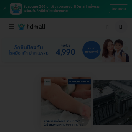
×
รับส่วนลด 200 บ. เพียงโหลดแอป HDmall ครั้งแรก
โหลดเลย
พร้อมรับสิทธิประโยชน์มากมาย