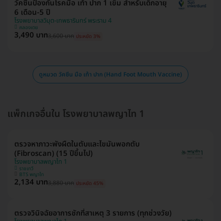
วัคซีนป้องกันโรคมือ เท้า ปาก 1 เข็ม สำหรับเด็กอายุ
6 เดือน-5 ปี
โรงพยาบาลวิมุต-เทพธารินทร์ พระราม 4
คลองเตย
3,490 บาท
3,600 บาท
ประหยัด 3%
ดูหมวด วัคซีน มือ เท้า ปาก (Hand Foot Mouth Vaccine)
แพ็กเกจอื่นใน โรงพยาบาลพญาไท 1
ตรวจหาภาวะพังผืดในตับและไขมันพอกตับ
(Fibroscan) (15 ปีขึ้นไป)
โรงพยาบาลพญาไท 1
ราชเทวี
BTS พญาไท
2,134 บาท
3,880 บาท
ประหยัด 45%
ตรวจวินิจฉัยอาการชักที่สาเหตุ 3 รายการ (ทุกช่วงวัย)