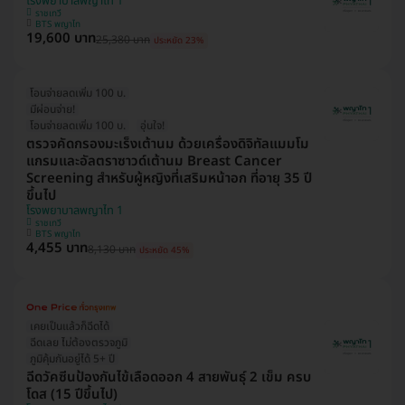
โรงพยาบาลพญาไท 1
ราชเทวี
BTS พญาไท
19,600 บาท
25,380 บาท
ประหยัด 23%
โอนจ่ายลดเพิ่ม 100 บ.
มีผ่อนจ่าย!
โอนจ่ายลดเพิ่ม 100 บ.
อุ่นใจ!
ตรวจคัดกรองมะเร็งเต้านม ด้วยเครื่องดิจิทัลแมมโม
แกรมและอัลตราซาวด์เต้านม Breast Cancer
Screening สำหรับผู้หญิงที่เสริมหน้าอก ที่อายุ 35 ปี
ขึ้นไป
โรงพยาบาลพญาไท 1
ราชเทวี
BTS พญาไท
4,455 บาท
8,130 บาท
ประหยัด 45%
เคยเป็นแล้วก็ฉีดได้
ฉีดเลย ไม่ต้องตรวจภูมิ
ภูมิคุ้มกันอยู่ได้ 5+ ปี
ฉีดวัคซีนป้องกันไข้เลือดออก 4 สายพันธุ์ 2 เข็ม ครบ
โดส (15 ปีขึ้นไป)