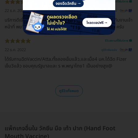
รีวิวสถานที่ให้บริการ 🏥
22 ธ.ค. 2022
ดูรีวิวต้นฉบับ
บริการดีเยี่ยมมากครับ เหมือนมาพักผ่อนชาร์จแบตเตอร์รี่ครับ ทีมงานเจ้า
หน้าที่ พยาบาล และอาจารย์หมอ ดูแลรักษา ให้คำปรึกษาแนะนำ ครับ
รีวิวสถานที่ให้บริการ 🏥
22 ธ.ค. 2022
ดูรีวิวต้นฉบับ
ได้รับกานฉีดVaccin/Atta.ทั้งสองเข็มแล้ว,และเมื่อ4 มค.ได้ฉีด Fizer
เข็ม3แล้ว ขอบคุณรัฐบาลและ ร พ.พญาไทย1 เป็นอย่างสูง@
ดูรีวิวทั้งหมด
แพ็กเกจอื่นใน วัคซีน มือ เท้า ปาก (Hand Foot
Mouth Vaccine)