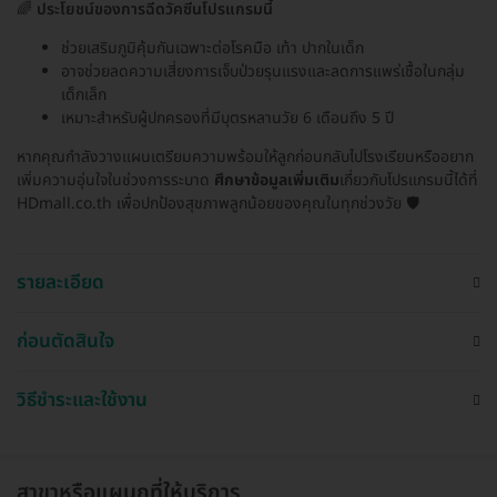
🌈
ประโยชน์ของการฉีดวัคซีนโปรแกรมนี้
ช่วยเสริมภูมิคุ้มกันเฉพาะต่อโรคมือ เท้า ปากในเด็ก
อาจช่วยลดความเสี่ยงการเจ็บป่วยรุนแรงและลดการแพร่เชื้อในกลุ่ม
เด็กเล็ก
เหมาะสำหรับผู้ปกครองที่มีบุตรหลานวัย 6 เดือนถึง 5 ปี
หากคุณกำลังวางแผนเตรียมความพร้อมให้ลูกก่อนกลับไปโรงเรียนหรืออยาก
เพิ่มความอุ่นใจในช่วงการระบาด
ศึกษาข้อมูลเพิ่มเติม
เกี่ยวกับโปรแกรมนี้ได้ที่
HDmall.co.th เพื่อปกป้องสุขภาพลูกน้อยของคุณในทุกช่วงวัย 🛡️
รายละเอียด
ก่อนตัดสินใจ
วิธีชำระและใช้งาน
สาขาหรือแผนกที่ให้บริการ