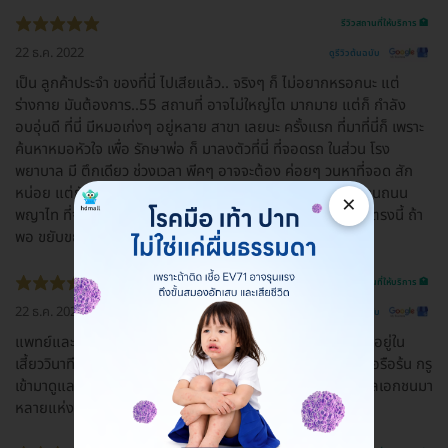
รีวิวสถานที่ให้บริการ 🏥
22 ธ.ค. 2022
ดูรีวิวต้นฉบับ
เป็น ลูกค้าประจำ ของที่นี่ ไปเสียแล้ว.. จริงๆ ก็ ไม่อยากหรอกนะ แต่
ร่างกาย มันต้องการ..55 สถานที่ อาจไม่ใหญ่โต มากมาย แต่ก็ กำลัง
อบอุ่นดี ที่นี่ มีหมอเก่งๆ อยู่หลาย สาขา เลยนะ ครั้งแรก ที่มาที่นี่ก็ เพราะ
ค้นหาหมอหัวใจ เพื่อ รักษาพ่อ ก็ มาลงตัวที่นี่ ที่จอดรถ ในส่วน โรง
พยาบาล มี ตึกเดียว ช่วงเวลา พีคๆ อาจจะต้อง ค่อยๆ วนหาที่จอด สัก
หน่อย แต่ยังมีลานจอดยนต์ ด้านนอกอีก แถวๆ จุดกลับรถ ด้านถนน
×
พญาไท ที่จอด มอเตอร์ไซค์ บนอาคารจอดรถ แน่นตลอด ส่วนตรงนี้ ถ้า
พอ ขยับขยายได้ จะ ดีมากๆ
รีวิวสถานที่ให้บริการ 🏥
22 ธ.ค. 2022
ดูรีวิวต้นฉบับ
แพทย์และพยาบาลที่ห้องฉุกเฉินดูแลดีมากเลยค่ะ ช่วงเวลาที่เราอยู่ใน
เสี้ยววินาทีแห่งความตาย ร่างการแทบไม่ไหวแล้ว พวกเค้ากระตือรือร้น กรู
เข้ามาดูแลใส่ใจในการรักษา พระทับใจมากๆค่ะ เคยไปโรงพยาบาลเอกชนมา
หลายแห่ง พูดได้เต็มปากที่นี่ใส่ใจดีที่สุดเลยค่ะ♥️