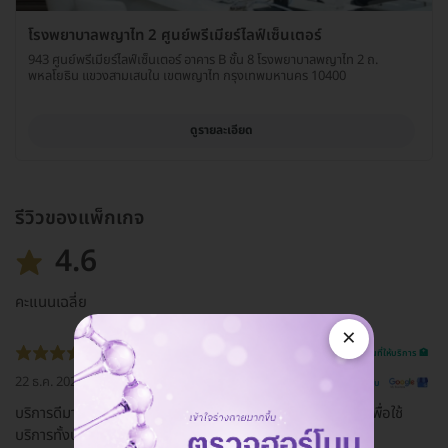
โรงพยาบาลพญาไท 2 ศูนย์พรีเมียร์ไลฟ์เซ็นเตอร์
943 ศูนย์พรีเมียร์ไลฟ์เซ็นเตอร์ อาคาร B ชั้น 8 โรงพยาบาลพญาไท 2 ถ.
พหลโยธิน แขวงสามเสนใน เขตพญาไท กรุงเทพมหานคร 10400
ดูรายละเอียด
รีวิวของแพ็กเกจ
4.6
คะแนนเฉลี่ย
×
รีวิวสถานที่ให้บริการ 🏥
22 ธ.ค. 2022
ดูรีวิวต้นฉบับ
บริการดีมากประทับใจ บ้านอยู่อ่างทองยังยอมขับรถ120โล ไปเพื่อใช้
บริการทั้งบ้าน ติดใจในความใส่ใจ การบริการ