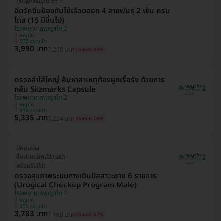
ภูมิคุ้มกันอยู่ได้ 5+ ปี
ฉีดวัคซีนป้องกันไข้เลือดออก 4 สายพันธุ์ 2 เข็ม ครบ
โดส (15 ปีขึ้นไป)
โรงพยาบาลพญาไท 2
พญาไท
BTS สนามเป้า
3,990 บาท
7,200 บาท
ประหยัด 45%
ตรวจลำไส้ใหญ่ ค้นหาสาเหตุท้องผูกเรื้อรัง ด้วยการ
กลืน Sitzmarks Capsule
โรงพยาบาลพญาไท 2
พญาไท
BTS สนามเป้า
5,335 บาท
7,224 บาท
ประหยัด 26%
มีผ่อนจ่าย
ซื้อผ่านเเอพมีส่วนลด
พร้อมรับมือ!
ตรวจสุขภาพระบบทางเดินปัสสาวะชาย 6 รายการ
(Urogical Checkup Program Male)
โรงพยาบาลพญาไท 2
พญาไท
BTS สนามเป้า
3,783 บาท
7,160 บาท
ประหยัด 47%