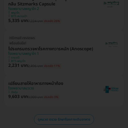
กลืน Sitzmarks Capsule
โรงพยาบาลพญาไท 2
พญาไท
BTS สนามเป้า
5,335 บาท
7,224 บาท
ประหยัด 26%
HDmall reviews
พร้อมรับมือ!
โปรแกรมตรวจหาโรคทางทวารหนัก (Anoscope)
โรงพยาบาลพญาไท 1
ราชเทวี
BTS พญาไท
2,231 บาท
2,496 บาท
ประหยัด 11%
เปลี่ยนสายให้อาหารทางหน้าท้อง
โรงพยาบาลนวเวช
บึงกุ่ม
9,603 บาท
9,900 บาท
ประหยัด 3%
ดูหมวด ตรวจ รักษาโรคทางเดินอาหาร