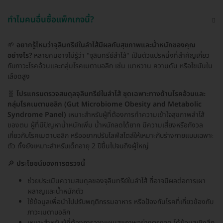
ทำไมคนอื่นซื้อแพ็กเกจนี้?
🌱
อยากรู้ไหมว่าจุลินทรีย์ในลำไส้มีผลกับสุขภาพและน้ำหนักของคุณ
อย่างไร?
หลายคนอาจไม่รู้ว่า "จุลินทรีย์ลำไส้" เป็นตัวแปรหนึ่งที่สำคัญเกี่ยว
กับภาวะโรคอ้วนและกลุ่มโรคเมตาบอลิก เช่น เบาหวาน ความดัน หรือไขมันใน
เลือดสูง
🧬
โปรแกรมตรวจสมดุลจุลินทรีย์ในลำไส้ ชุดเฉพาะทางด้านโรคอ้วนและ
กลุ่มโรคเมตาบอลิก (Gut Microbiome Obesity and Metabolic
Syndrome Panel)
เหมาะสำหรับผู้ที่ต้องการทำความเข้าใจสุขภาพลำไส้
ของตน ผู้ที่มีปัญหาน้ำหนักเพิ่ม น้ำหนักลดได้ยาก มีความเสี่ยงหรือกังวล
เกี่ยวกับโรคเมตาบอลิก หรืออยากปรับไลฟ์สไตล์ให้เหมาะกับร่างกายแบบเฉพาะ
ตัว ทั้งยังเหมาะสำหรับเด็กอายุ 2 ปีขึ้นไปจนถึงผู้ใหญ่
🔎
ประโยชน์ของการตรวจนี้
ช่วยประเมินความสมดุลของจุลินทรีย์ในลำไส้ ที่อาจมีผลต่อการเผา
ผลาญและน้ำหนักตัว
ใช้ข้อมูลเพื่อนำไปปรับพฤติกรรมอาหาร หรือป้องกันโรคที่เกี่ยวข้องกับ
ภาวะเมตาบอลิก
เหมาะสำหรับผู้ที่ต้องการวางแผนสุขภาพอย่างตรงจุด ได้ข้อมูลเชิงลึก