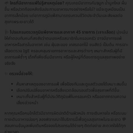
🌱
ใครที่มีอาการแพ้ไม่รู้สาเหตุบ่อย?
คุณเคยมีอาการคันจมูก น้ำมูกไหล ผื่น
ขึ้น หรือปวดท้องหลังรับประทานอาหารบางอย่างหรือไม่? แม้จะดูเหมือนเป็น
อาการเล็กน้อย แต่อาการภูมิแพ้สามารถรบกวนชีวิตประจำวันและส่งผลต่อ
สุขภาพระยะยาวได้
🩺
โปรแกรมตรวจภูมิแพ้อาหารและอากาศ 45 รายการ (เจาะเลือด)
มุ่งเน้น
ให้คำตอบกับคนที่สงสัยว่าตนเองหรือสมาชิกในครอบครัว อาจมีอาการแพ้
อาหารหรือสารในอากาศ เช่น ฝุ่นละออง เกสรดอกไม้ ขนสัตว์ เป็นต้น การเจาะ
เลือดตรวจ IgE ครอบคลุมรายการอาหารและสารต่างๆ เหมาะสำหรับผู้ที่มี
อาการแพ้ซ้ำๆ เด็กที่เพิ่งเริ่มมีอาการ หรือผู้ใหญ่ที่ต้องการดูแลสุขภาพอย่าง
จริงจัง
✨
ตรวจนี้ช่วยให้:
ค้นหาสาเหตุของอาการแพ้ เพื่อป้องกันและดูแลตัวเองได้เหมาะสมขึ้น
เลือกปรับเปลี่ยนอาหารหรือสิ่งแวดล้อมรอบตัวเพื่อสุขภาพที่ดีขึ้น
เหมาะทั้งสำหรับผู้ที่มีประวัติภูมิแพ้ในครอบครัว หรืออยากทราบความ
เสี่ยงล่วงหน้า
หากคุณหรือคนใกล้ตัวมีอาการผิดปกติด้านผิวหนัง ทางเดินหายใจ หรือระบบ
ทางเดินอาหารบ่อยๆ ลองพิจารณาใช้บริการนี้เพื่อดูแลสุขภาพในระยะยาว 💬
สอบถามข้อมูลเพิ่มเติมหรือจองโปรแกรมได้ง่ายๆ ติดต่อง่าย สะดวกใจได้ทุก
ช่วงเวลา