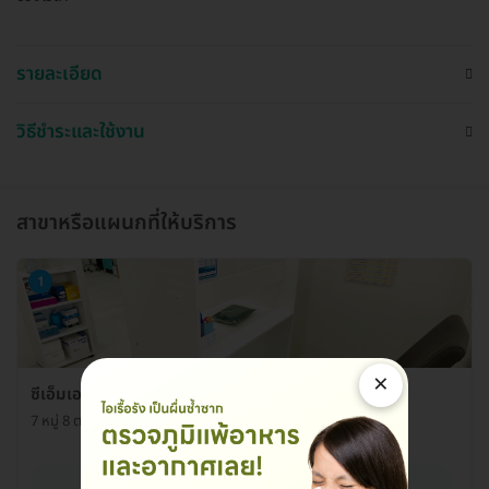
รายละเอียด
วิธีชำระและใช้งาน
สาขาหรือแผนกที่ให้บริการ
1
×
ซีเอ็มเอฟ แล็บ เชียงใหม่ สาขา ปตท.ท่ารั้ว
7 หมู่ 8 ต. สันปูเลย อ. ดอยสะเก็ด จ. เชียงใหม่ 50220
ดูรายละเอียด