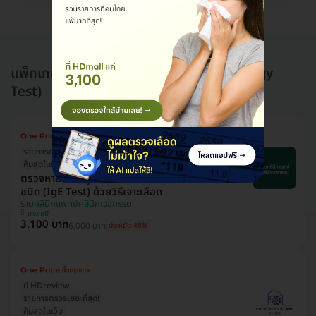
แพ็กเกจอื่นใน ตรวจภูมิแพ้และภาวะแพ้ (Allergy
Test)
รายการตรวจเยอะที่สุด!
คุ้มสุดในเว็บ
มี HDreview
ตรวจหาสารก่อภูมิแพ้อาหารและสิ่งแวดล้อม 107
ชนิด (IgE Test) ด้วยวิธีเจาะเลือด
รามคลินิกแพทย์คลินิกเวชกรรม
บางกะปิ
3,100 บาท
6,000 บาท
ประหยัด 48%
มี HDreview
รายการตรวจเยอะที่สุด!
คุ้มสุดในเว็บ