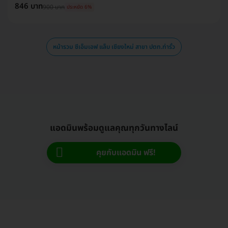
846 บาท
900 บาท
ประหยัด 6%
หน้ารวม ซีเอ็มเอฟ แล็บ เชียงใหม่ สาขา ปตท.ท่ารั้ว
แอดมินพร้อมดูแลคุณทุกวันทางไลน์
คุยกับแอดมิน ฟรี!