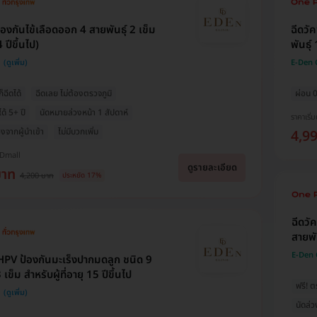
้องกันไข้เลือดออก 4 สายพันธุ์ 2 เข็ม
ฉีดวั
ปีขึ้นไป)
พันธุ์
E-Den C
็ฉีดได้
ฉีดเลย ไม่ต้องตรวจภูมิ
ผ่อน 
่ได้ 5+ ปี
นัดหมายล่วงหน้า 1 สัปดาห์
ราคาเริ่ม
่องจากผู้นำเข้า
ไม่มีบวกเพิ่ม
4,9
HDmall
ดูรายละเอียด
บาท
4,200 บาท
ประหยัด 17%
ฉีดวั
สายพัน
E-Den 
 HPV ป้องกันมะเร็งปากมดลูก ชนิด 9
 เข็ม สำหรับผู้ที่อายุ 15 ปีขึ้นไป
ฟรี! 
นัดล่ว