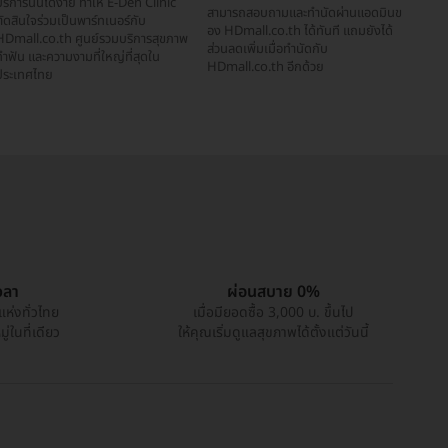
ริการนั้นได้ง่าย ทำให้ E-Den Clinic
สามารถสอบถามและทำนัดผ่านแอดมินข
ัดสินใจร่วมเป็นพาร์ทเนอร์กับ
อง HDmall.co.th ได้ทันที แถมยังได้
HDmall.co.th ศูนย์รวมบริการสุขภาพ
ส่วนลดเพิ่มเมื่อทำนัดกับ
ำฟัน และความงามที่ใหญ่ที่สุดใน
HDmall.co.th อีกด้วย
ประเทศไทย
วลา
ผ่อนสบาย 0%
แห่งทั่วไทย
เมื่อมียอดซื้อ 3,000 บ. ขึ้นไป
่ในที่เดียว
ให้คุณเริ่มดูแลสุขภาพได้ตั้งแต่วันนี้