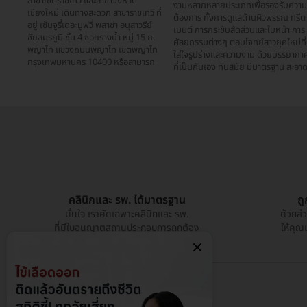
สาขาเขตราชเทวี และสาขาจังหวัด
งามหลากหลายประเภทเพื่อรองรับความ
เชียงใหม่ เดินทางสะดวก สาขาราชเทวี ที่
ต้องการ ทั้งการดูแลด้านผิวพรรณ ทรีต
อยู่ เซ็นจูรี่เดอะมูฟวี่ พลาซ่า อนุสาวรีย์
เมนต์ การกระชับสัดส่วนและใบหน้า การ
ชัยสมรภูมิ ชั้น 4 ซอยรางน้ำ หมู่ 15 ถ.
ศัลยกรรมต่างๆ ตอบโจทย์สาวยุคใหม่ที่
พญาไท แขวงถนนพญาไท เขตพญาไท
ใส่ใจรูปร่างและความงาม ด้วยบรรยากา
กรุงเทพมหานคร 10400 หรือสามารถ
ที่เป็นกันเอง ทันสมัย มีมาตรฐาน สะอา
คลินิกและ รพ. ได้มาตรฐาน
ถ
มั่นใจ เราคัดเฉพาะคลินิกและ รพ.
ด้วยส่
ที่มีใบอนุญาตสถานประกอบการถูกต้อง
ให้คุณ