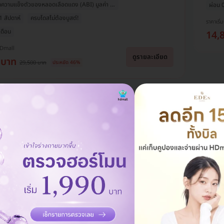
ัดความแข็งตัวของหลอดเลือดแดง (ABI) มูลค่า 1,000 บ.
ผ่อน 
1 สัปดาห์
ครบโดสไม่ต้องบูสต์!
ราคาเริ่ม
เดือน
14,
HDmall
ดูรายละเอียด
 บาท
29,500 บาท
ประหยัด 46%
แอดมินพร้อมดูแลคุณทุกวันทางไลน์
คุยกับแอดมิน ฟรี!
linic