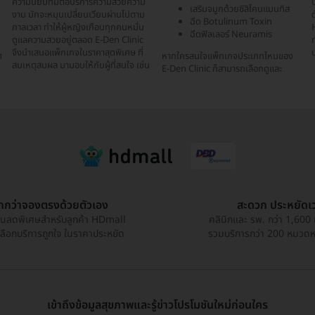
ความนิยมที่มีต่อบริการความสวยความ
บ
เสริมจมูกด้วยซิลิโคนแมนทิส
งาม มักจะหมุนเปลี่ยนเวียนผ่านไปตาม
ต
ฉีด Botulinum Toxin
กาลเวลา ทำให้ผู้หญิงเกือบทุกคนหมั่น
ฉีดฟิลเลอร์ Neuramis
ดูแลความสวยอยู่ตลอด E-Den Clinic
ท
จึงนำเสนอแพ็กเกจในราคาสุดพิเศษ ที่
ศ
หากใครสนใจแพ็กเกจประเภทไหนของ
สมเหตุสมผล มามอบให้กับผู้ที่สนใจ เช่น
ด
E-Den Clinic ก็สามารถเลือกดูและ
ูกกว่าจองตรงด้วยตัวเอง
สะดวก ประหยัดเ
วนลดพิเศษสำหรับลูกค้า HDmall
คลินิกและ รพ. กว่า 1,600 
เลือกบริการถูกใจ ในราคาประหยัด
รวมบริการกว่า 200 หมวดหมู
เข้าถึงข้อมูลสุขภาพและรู้ข่าวโปรโมชันใหม่ก่อนใคร