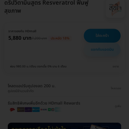
ดริปวิตามินสูตร Resveratrol ฟื้นฟู
สุขภาพ
ราคาจองกับ HDmall
ใส่ตะกร้า
5,880 บาท
7,200 บาท
ประหยัด 18%
แชทกับแอดมิน
ผ่อน 980.00 บ./เดือน ดอกเบี้ย 0% นาน 6 เดือน
ขยาย
โหลดแอปรับคูปองลด 200 บ.
โหลดเลย
คูปองมีจำนวนจำกัด
รับสิทธิพิเศษเพิ่มอีกด้วย HDmall Rewards
ดูเพิ่ม