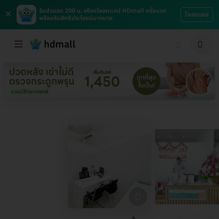
×
รับส่วนลด 200 บ. เพียงโหลดแอป HDmall ครั้งแรก
โหลดเลย
พร้อมรับสิทธิประโยชน์มากมาย