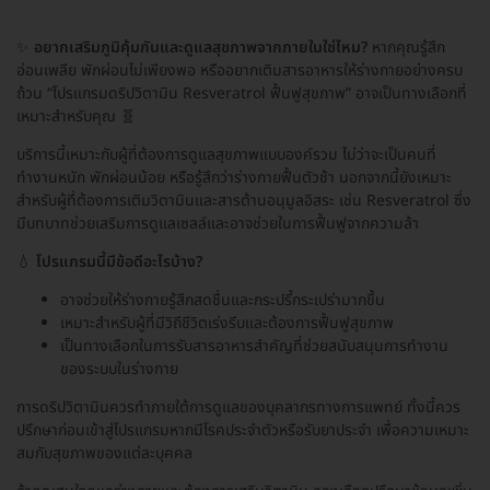
✨
อยากเสริมภูมิคุ้มกันและดูแลสุขภาพจากภายในใช่ไหม?
หากคุณรู้สึก
อ่อนเพลีย พักผ่อนไม่เพียงพอ หรืออยากเติมสารอาหารให้ร่างกายอย่างครบ
ถ้วน “โปรแกรมดริปวิตามิน Resveratrol ฟื้นฟูสุขภาพ” อาจเป็นทางเลือกที่
เหมาะสำหรับคุณ 🧬
บริการนี้เหมาะกับผู้ที่ต้องการดูแลสุขภาพแบบองค์รวม ไม่ว่าจะเป็นคนที่
ทำงานหนัก พักผ่อนน้อย หรือรู้สึกว่าร่างกายฟื้นตัวช้า นอกจากนี้ยังเหมาะ
สำหรับผู้ที่ต้องการเติมวิตามินและสารต้านอนุมูลอิสระ เช่น Resveratrol ซึ่ง
มีบทบาทช่วยเสริมการดูแลเซลล์และอาจช่วยในการฟื้นฟูจากความล้า
💧
โปรแกรมนี้มีข้อดีอะไรบ้าง?
อาจช่วยให้ร่างกายรู้สึกสดชื่นและกระปรี้กระเปร่ามากขึ้น
เหมาะสำหรับผู้ที่มีวิถีชีวิตเร่งรีบและต้องการฟื้นฟูสุขภาพ
เป็นทางเลือกในการรับสารอาหารสำคัญที่ช่วยสนับสนุนการทำงาน
ของระบบในร่างกาย
การดริปวิตามินควรทำภายใต้การดูแลของบุคลากรทางการแพทย์ ทั้งนี้ควร
ปรึกษาก่อนเข้าสู่โปรแกรมหากมีโรคประจำตัวหรือรับยาประจำ เพื่อความเหมาะ
สมกับสุขภาพของแต่ละบุคคล