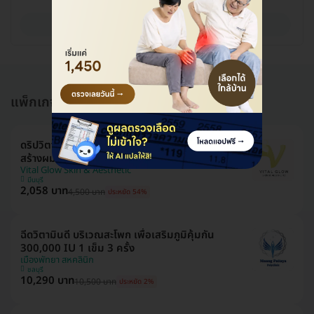
ดูรายละเอียด
แพ็กเกจอื่นใน ฉีดวิตามิน รับวิตามินบำรุง
ดริปวิตามินสูตร Healthy Hair Booster ลดผมร่วง
สร้างผมขึ้นใหม่
Vital Glow Skin & Aesthetic
มีนบุรี
2,058 บาท
4,500 บาท
ประหยัด 54%
ฉีดวิตามินดี บริเวณสะโพก เพื่อเสริมภูมิคุ้มกัน
300,000 IU 1 เข็ม 3 ครั้ง
เมืองพัทยา สหคลินิก
ชลบุรี
10,290 บาท
10,500 บาท
ประหยัด 2%