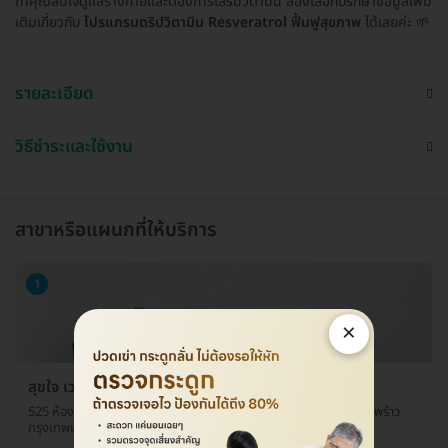
ถ้าคุณสนใจดูแลร่างกายและต้องการเสริมวิตามิน ลองเลือกปรึกษาข้อมูลเพิ่ม
เติมเกี่ยวกับ
โปรแกรมดริปวิตามิน Resveratrol ฟื้นฟูสุขภาพ
ได้เลยค่ะ 🌱
รายละเอียด
วิธีชำระและใช้งาน
สาขาหรือแผนกที่ให้บริการ
1
×
สุขใจ เวลเนส คลินิกเวชกรรม
525 ห้อง 102-103 ชั้น 1 โครงการกรีน พลาซ่า แขวงลาดพร้าว เขตลาดพร้าว
กรุงเทพมหานคร 10230