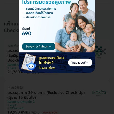
แพ็กเกจอื่นใน โปรแกรมตรวจสุขภาพ (Health
Checkup)
ราคาพิเศษถึง 16 ส.ค. เท่านั้น
ตรวจประเมินอายุเซลล์และความเสื่อมของระบบอวัยวะ
(EpiSpan for Epigenetics 11 System with
Booklet)
โรงพยาบาลพญาไท ศรีราชา
ชลบุรี
21,780 บาท
27,435 บาท
ประหยัด 21%
ผ่อน 0% ได้
ตรวจสุขภาพ 39 รายการ (Exclusive Check Up)
(ผู้ชาย 15 ปีขึ้นไป)
โรงพยาบาลพญาไท 2
พญาไท
BTS สนามเป้า
19,990 บาท
53,760 บาท
ประหยัด 60%