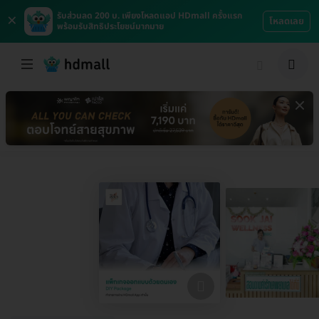
×
รับส่วนลด 200 บ. เพียงโหลดแอป HDmall ครั้งแรก
โหลดเลย
พร้อมรับสิทธิประโยชน์มากมาย