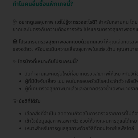
ทำไมคนอื่นซื้อแพ็กเกจนี้?
🩺
อยากดูแลสุขภาพ แต่ไม่รู้จะตรวจอะไรดี?
สำหรับหลายคน โดยเฉ
ยากและไม่ตรงกับความต้องการจริง โปรแกรมตรวจสุขภาพออกแ
🏥
โปรแกรมตรวจสุขภาพออกแบบด้วยตนเอง
ให้คุณเลือกตรวจ
ของอวัยวะ หรือประเมินความเสี่ยงสุขภาพในแต่ละด้าน คุณสามารถ
✨
ใครบ้างที่เหมาะกับโปรแกรมนี้?
วัยทำงานและคนรุ่นใหม่ที่อยากตรวจสุขภาพให้เหมาะกับวิถีช
ผู้ที่มีปัจจัยเสี่ยง เช่น คนในครอบครัวมีโรคประจำตัว หรือ
ผู้ที่เคยตรวจสุขภาพมาแล้วและอยากตรวจซ้ำเฉพาะบางรา
💡
ข้อดีที่ได้รับ
เลือกสิ่งที่จำเป็น ลดความกังวลในการตรวจรายการที่ไม่ต้
เข้าใจข้อมูลสุขภาพเฉพาะตัว ช่วยให้วางแผนการดูแลได้เหมา
เหมาะสำหรับการดูแลสุขภาพด้วยวิธีที่ตอบโจทย์ไลฟ์สไตล์