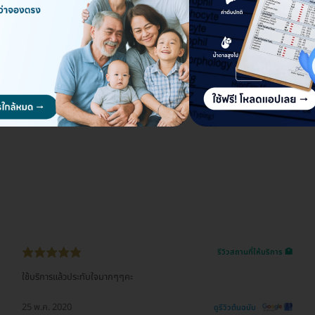
GenZ Clinic สาขาเพลินจิต
888 ยูนิต 13 ชั้น 1 มหาทุนพลาซ่า แขวงลุมพินี เขตปทุมวัน กรุงเทพมหานคร 10330
ดูรายละเอียด
รีวิวสถานที่ให้บริการ 🏥
ใช้บริการแล้วประทับใจมากๆๆคะ
25 พ.ค. 2020
ดูรีวิวต้นฉบับ