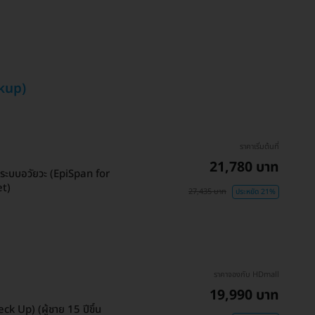
kup)
ราคาเริ่มต้นที่
21,780 บาท
งระบบอวัยวะ (EpiSpan for
et)
27,435 บาท
ประหยัด 21%
ราคาจองกับ HDmall
19,990 บาท
 Up) (ผู้ชาย 15 ปีขึ้น