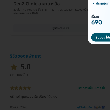
GenZ Clinic สาขาบางอ้อ
คอนโด The Tree Rio ชั้น 315/1413, 1 ถ. จรัญสนิทวงศ์ แขวงบางอ้อ เขตบางพลัด
กรุงเทพมหานคร 10700
ดูรายละเอียด
รีวิวของแพ็กเกจ
5.0
คะแนนเฉลี่ย
รีวิวสถานที่ให้บริการ 🏥
บริการดี คุณหมอน่ารัก ปรึกษาได้ตลอด
05 ส.ค. 2020
ดูรีวิวต้นฉบับ