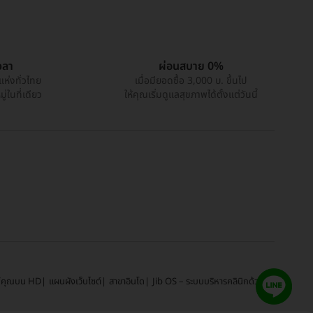
วลา
ผ่อนสบาย 0%
แห่งทั่วไทย
เมื่อมียอดซื้อ 3,000 บ. ขึ้นไป
่ในที่เดียว
ให้คุณเริ่มดูแลสุขภาพได้ตั้งแต่วันนี้
์คุณบน HD
แผนผังเว็บไซต์
สาขาอินโด
Jib OS – ระบบบริหารคลินิกด้วย AI