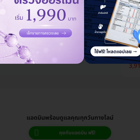
8,7
ตรวจส
ฐาน ส
Deep &
ราคาจอ
3,9
แอดมินพร้อมดูแลคุณทุกวันทางไลน์
คุยกับแอดมิน ฟรี!