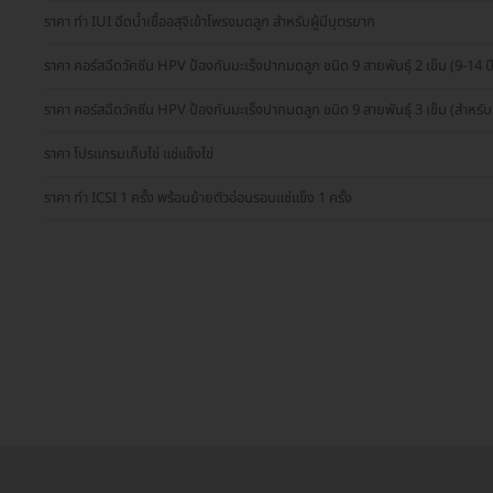
ราคา ทำ IUI ฉีดน้ำเชื้ออสุจิเข้าโพรงมดลูก สำหรับผู้มีบุตรยาก
ราคา คอร์สฉีดวัคซีน HPV ป้องกันมะเร็งปากมดลูก ชนิด 9 สายพันธุ์ 2 เข็ม (9-14 ปี
ราคา คอร์สฉีดวัคซีน HPV ป้องกันมะเร็งปากมดลูก ชนิด 9 สายพันธุ์ 3 เข็ม (สำหรับผ
ราคา โปรแกรมเก็บไข่ แช่แข็งไข่
ราคา ทำ ICSI 1 ครั้ง พร้อมย้ายตัวอ่อนรอบแช่แข็ง 1 ครั้ง