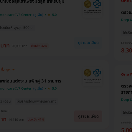
น้ำเชื้ออสุจิเข้าโพรงมดลูก สำหรับผู้มี
ตรวจภ
monicare IVF Center
5.0
Deep &
ะเมินให้! สูงสุด 500 บ.
ให้บร
ดูรายละเอียด
ราคาจอ
 บาท
20,000 บาท
ประหยัด 42%
8,3
พก่อนแต่งงาน แพ็กคู่ 31 รายการ
ตรวจส
monicare IVF Center
5.0
รายกา
Deep &
 3 เดือน
ให้บริการโดยแพทย์เฉพาะทาง
HDmall
ให้บร
ดูรายละเอียด
บาท
14,110 บาท
ประหยัด 41%
ราคาจอ
5,0