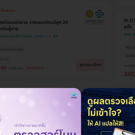
ทำ IC
าพก่อนแต่งงาน วางแผนก่อนมีลูก 28
ครั้ง
หรับผู้ชาย
Deep &
monicare IVF Center
5.0
HD ออก
ดยแพทย์เฉพาะทาง
โอนจ่
HDmall
ดูรายละเอียด
ราคาเริ่ม
บาท
5,950 บาท
ประหยัด 41%
240
พของน้ำเชื้อ ด้วยเครื่อง CASA เพื่อ
มีบุตรยาก
ตรวจ
ก่อนม
monicare IVF Center
5.0
Deep &
HDmall
ดูรายละเอียด
ราคาจอ
บาท
2,000 บาท
ประหยัด 2%