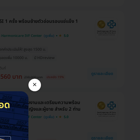
SI 1 ครั้ง พร้อมย้ายตัวอ่อนรอบแช่แข็ง 1
 Harmonicare IVF Center
5.0
ค่าประเมินให้! สูงสุด 1500 บ.
ายลดเพิ่ม 10000 บ.
มี HDreview
ต้นที่
ดูรายละเอียด
,560 บาท
298,000 บาท
ประหยัด 19%
×
สุขภาพก่อนแต่งงานและเตรียมความพร้อม
ีบุตร สำหรับผู้หญิงและผู้ชาย สำหรับ 2 ท่าน
 Harmonicare IVF Center
5.0
งกับ HDmall
ดูรายละเอียด