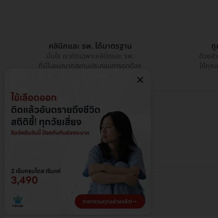
คลินิกและ รพ. ได้มาตรฐาน
ถ
มั่นใจ เราคัดเฉพาะคลินิกและ รพ.
ด้วยส่
ที่มีใบอนุญาตสถานประกอบการถูกต้อง
ให้คุณ
@ 2026 HDmall - สงวนลิขสิทธิ์