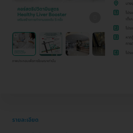
บางข
1
โปรเ
เต็ม
2
โปรเ
3
หากร
การด
4
โปรเ
ภาพประกอบเพื่อการโฆษณาเท่านั้น
รายละเอียด