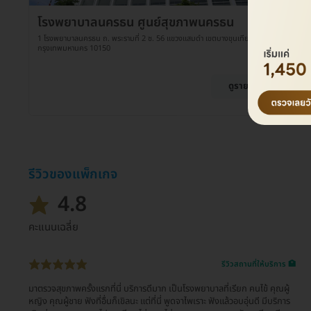
โรงพยาบาลนครธน ศูนย์สุขภาพนครธน
1 โรงพยาบาลนครธน ถ. พระรามที่ 2 ซ. 56 แขวงแสมดำ เขตบางขุนเทียน
กรุงเทพมหานคร 10150
ดูรายละเอียด
รีวิวของแพ็กเกจ
4.8
คะแนนเฉลี่ย
รีวิวสถานที่ให้บริการ 🏥
มาตรวจสุขภาพครั้งแรกที่นี่ บริการดีมาก เป็นโรงพยาบาลที่เรียก คนไข้ คุณผู้
หญิง คุณผู้ชาย ฟังที่อื่นก็เขิลนะ แต่ที่นี่ พูดจาไพเราะ ฟังแล้วอบอุ่นดี มีบริการ