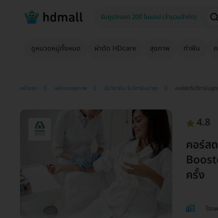
ดูหมวดหมู่ทั้งหมด
ผ่าตัด HDcare
สุขภาพ
ทำฟัน
ค
หน้าแรก
แพ็กเกจสุขภาพ
ฉีดวิตามิน รับวิตามินบำรุง
คอร์สดริปวิตามินสู
4.8
คอร์สด
Booste
ครั้ง
โรง