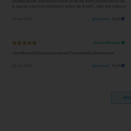
เดินส่งทุกจุดเลย เราไปคนเดียว ไม่หลง ไม่ งง เลย สะอาด และจัดระเบียบดี ชอบ
อ่ะ ชอบเลย บรรยากาศ แตกต่างจาก หลายๆ รพ ที่เคยไป ...ดียัน รปภ น่ารักมาก
22 ธ.ค. 2022
ดูรีวิวต้นฉบับ
รีวิวสถานที่ให้บริการ 🏥
บริการดีมากครับที่จอดรถสะดวกสบายกว้างขวางตรงข้ามมีตลาดอาหาร
22 ธ.ค. 2022
ดูรีวิวต้นฉบับ
ดูรีว