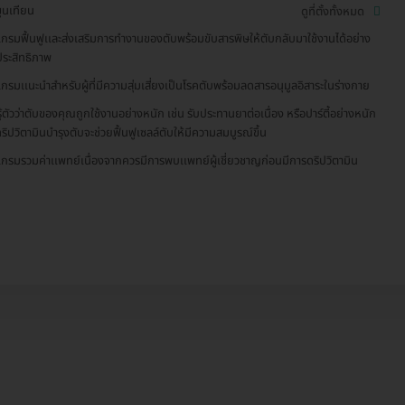
ุนเทียน
ดูที่ตั้งทั้งหมด
เกรมฟื้นฟูเเละส่งเสริมการทำงานของตับพร้อมขับสารพิษให้ตับกลับมาใช้งานได้อย่าง
ประสิทธิภาพ
เกรมเเนะนำสำหรับผู้ที่มีความสุ่มเสี่ยงเป็นโรคตับพร้อมลดสารอนุมูลอิสาระในร่างกาย
ู้ตัวว่าตับของคุณถูกใช้งานอย่างหนัก เช่น รับประทานยาต่อเนื่อง หรือปาร์ตี้อย่างหนัก
ริปวิตามินบำรุงตับจะช่วยฟื้นฟูเซลล์ตับให้มีความสมบูรณ์ขึ้น
เกรมรวมค่าเเพทย์เนื่องจากควรมีการพบเเพทย์ผู้เชี่ยวชาญก่อนมีการดริปวิตามิน