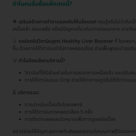
ทำไมคนอื่นซื้อแพ็กเกจนี้?
🌟
เสริมสร้างการทำงานของตับให้แข็งแรง!
คุณรู้หรือไม่ว่าตับ
เหนื่อยล้า อ่อนเพลีย หรือมีปัญหาเกี่ยวกับการย่อยอาหาร อาจถึ
💧
คอร์สดริปวิตามินสูตร Healthy Liver Booster
ที่ โรงพยา
ขึ้น ด้วยการให้วิตามินเข้าไปทางหลอดเลือด ช่วยฟื้นฟูและบำรุงต
💡
ทำไมต้องเลือกบริการนี้?
วิตามินที่ให้มีส่วนช่วยในการลดอาการเหนื่อยล้า และปรับสม
การให้วิตามินแบบ Drip ช่วยให้ร่างกายดูดซึมได้ดีกว่าแบ
⏳
บริการรวม:
การประเมินเบื้องต้นโดยแพทย์
การให้วิตามินทางหลอดเลือด 5 ครั้ง
การติดตามผลและนัดหมายเพื่อการดูแลต่อเนื่อง
อย่าปล่อยให้ปัญหาสุขภาพตับส่งผลกระทบต่อคุณภาพชีวิตของค