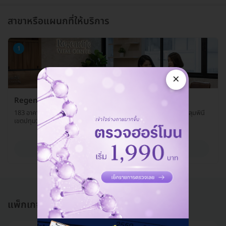
สาขาหรือแผนกที่ให้บริการ
1
×
Regenelife Vital Center
183 อาคารรีเจ้นท์ เฮ้าส์ (Regent House Building) ถ. ราชดำริ แขวงลุมพินี
เขตปทุมวัน กรุงเทพมหานคร 10330
ดูรายละเอียด
แพ็กเกจอื่นใน ดูแลสุขภาพด้วยแพทย์แผนจีน