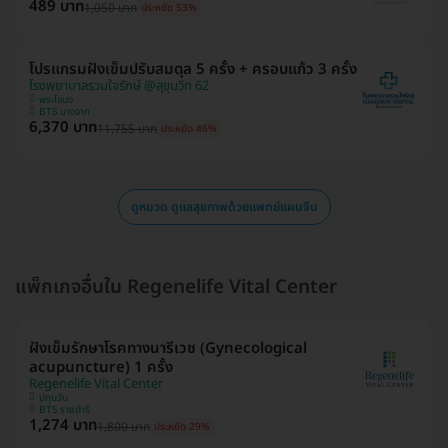
489 บาท
1,050 บาท
ประหยัด 53%
โปรแกรมฝังเข็มปรับสมดุล 5 ครั้ง + ครอบแก้ว 3 ครั้ง
โรงพยาบาลรวมใจรักษ์ @สุขุมวิท 62
พระโขนง
BTS บางจาก
6,370 บาท
11,755 บาท
ประหยัด 46%
ดูหมวด ดูแลสุขภาพด้วยแพทย์แผนจีน
แพ็กเกจอื่นใน Regenelife Vital Center
ฝังเข็มรักษาโรคทางนารีเวช (Gynecological
acupuncture) 1 ครั้ง
Regenelife Vital Center
ปทุมวัน
BTS ราชดำริ
1,274 บาท
1,800 บาท
ประหยัด 29%