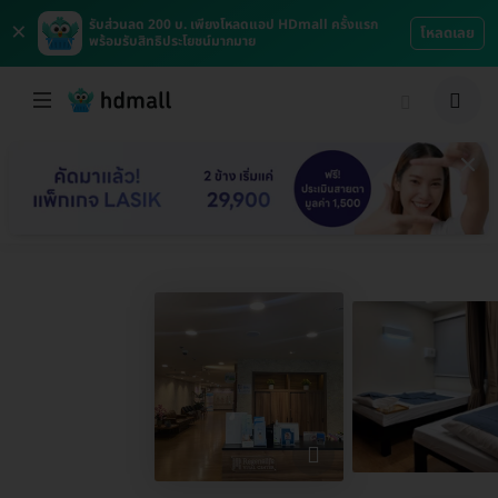
×
รับส่วนลด 200 บ. เพียงโหลดแอป HDmall ครั้งแรก
โหลดเลย
พร้อมรับสิทธิประโยชน์มากมาย