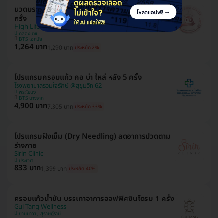
นวดบรรเทาอาการปวดหลัง ปวดบ่า ปวดคอ 30 นาที 1
ครั้ง
High Life Clinic
คลองเตย
BTS เอกมัย
1,264 บาท
1,290 บาท
ประหยัด 2%
โปรแกรมครอบแก้ว คอ บ่า ไหล่ หลัง 5 ครั้ง
โรงพยาบาลรวมใจรักษ์ @สุขุมวิท 62
พระโขนง
BTS บางจาก
4,900 บาท
7,305 บาท
ประหยัด 33%
โปรแกรมฝังเข็ม (Dry Needling) ลดอาการปวดตาม
ร่างกาย
Sirin Clinic
ประเวศ
833 บาท
1,399 บาท
ประหยัด 40%
ครอบแก้วน้ำมัน บรรเทาอาการออฟฟิศซินโดรม 1 ครั้ง
Gui Tang Wellness
ยานนาวา , สุราษฎ์ธานี