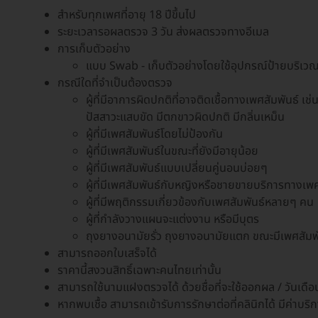
สำหรับทุกเพศที่อายุ 18 ปีขึ้นไป
ระยะเวลารอผลตรวจ 3 วัน ส่งผลตรวจทางอีเมล
การเก็บตัวอย่าง
แบบ Swab - เก็บตัวอย่างโดยใช้อุปกรณ์ป้ายบริเว
กรณีใดที่จำเป็นต้องตรวจ
ผู้ที่มีอาการผิดปกติที่อาจติดเชื้อทางเพศสัมพันธ์ เช่
ปัสสาวะแสบขัด มีตกขาวผิดปกติ มีกลิ่นเหม็น
ผู้ที่มีเพศสัมพันธ์โดยไม่ป้องกัน
ผู้ที่มีเพศสัมพันธ์ในขณะที่ยังมีอายุน้อย
ผู้ที่มีเพศสัมพันธ์แบบเปลี่ยนคู่นอนบ่อยๆ
ผู้ที่มีเพศสัมพันธ์กับหญิงหรือชายขายบริการทางเพ
ผู้ที่มีพฤติกรรมเกี่ยวข้องกับเพศสัมพันธ์หลายๆ คน
ผู้ที่กำลังวางแผนจะแต่งงาน หรือมีบุตร
ถุงยางอนามัยรั่ว ถุงยางอนามัยแตก ขณะมีเพศสัมพ
สามารถออกใบเสร็จได้
ราคานี้สงวนสิทธิ์เฉพาะคนไทยเท่านั้น
สามารถใช้นามแฝงตรวจได้ ด้วยชื่อที่จะใช้ออกผล / วันเดือน
หากพบเชื้อ สามารถเข้ารับการรักษาต่อที่คลินิกได้ มีค่าบ