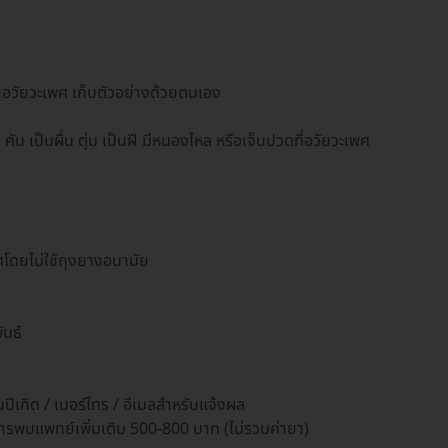
ณอวัยวะเพศ เก็บตัวอย่างด้วยตนเอง
น คัน เป็นผื่น ตุ่ม เป็นฝี มีหนองไหล หรือเจ็บปวดที่อวัยวะเพศ
ศโดยไม่ใช้ถุงยางอนามัย
ันธ์
ปีเกิด / เบอร์โทร / อีเมลสำหรับแจ้งผล
ริการพบแพทย์เพิ่มเติม 500-800 บาท (ไม่รวมค่ายา)