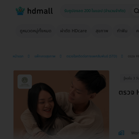
ดูหมวดหมู่ทั้งหมด
ผ่าตัด HDcare
สุขภาพ
ทำฟัน
ค
หน้าแรก
แพ็กเกจสุขภาพ
ตรวจโรคติดต่อทางเพศสัมพันธ์ (STD)
ตรวจ H
รู้ผลใน 3 ว
ตรวจ 
Woma