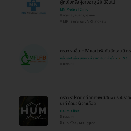
ผู้หญิงหรือผู้ชายอายุ 20 ปีขึ้นไป
MN Medical Clinic
จตุจักร , จตุจักร,กรุงเทพ
MRT รัชดาภิเษก , MRT ลาดพร้าว
ตรวจหาเชื้อ HIV และไวรัสตับอักเสบบี 
ซีเอ็มเอฟ แล็บ เชียงใหม่ สาขา ปตท.ท่ารั้ว
5.0
เชียงใหม่
ตรวจหาโรคติดต่อทางเพศสัมพันธ์ 4 รา
นาที ด้วยวิธีเจาะเลือด
H.U.M. Clinic
คลองเตย
BTS อโศก , MRT สุขุมวิท