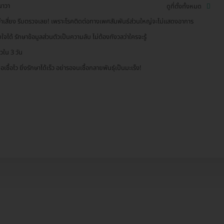
นาวา
ดูที่ตั้งทั้งหมด
ัวว่าเสี่ยง รีบตรวจเลย! เพราะโรคติดต่อทางเพศสัมพันธ์ส่วนใหญ่จะไม่แสดงอาการ
ใจได้ รักษาข้อมูลส่วนตัวเป็นความลับ ไม่ต้องกังวลว่าใครจะรู้
ไวใน 3 วัน
จอเชื้อไว ยิ่งรักษาได้เร็ว อย่ารอจนเชื้อกลายพันธุ์เป็นมะเร็ง!