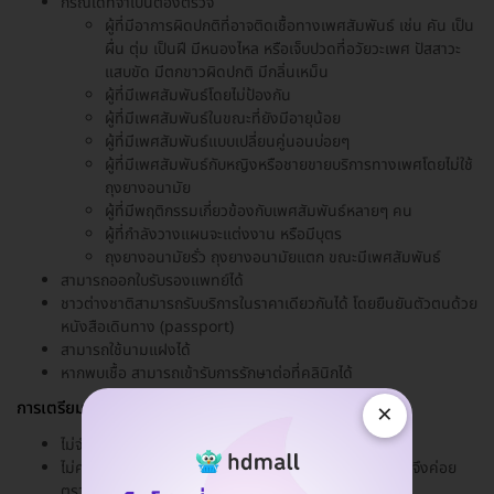
กรณีใดที่จำเป็นต้องตรวจ
ผู้ที่มีอาการผิดปกติที่อาจติดเชื้อทางเพศสัมพันธ์ เช่น คัน เป็น
ผื่น ตุ่ม เป็นฝี มีหนองไหล หรือเจ็บปวดที่อวัยวะเพศ ปัสสาวะ
แสบขัด มีตกขาวผิดปกติ มีกลิ่นเหม็น
ผู้ที่มีเพศสัมพันธ์โดยไม่ป้องกัน
ผู้ที่มีเพศสัมพันธ์ในขณะที่ยังมีอายุน้อย
ผู้ที่มีเพศสัมพันธ์แบบเปลี่ยนคู่นอนบ่อยๆ
ผู้ที่มีเพศสัมพันธ์กับหญิงหรือชายขายบริการทางเพศโดยไม่ใช้
ถุงยางอนามัย
ผู้ที่มีพฤติกรรมเกี่ยวข้องกับเพศสัมพันธ์หลายๆ คน
ผู้ที่กำลังวางแผนจะแต่งงาน หรือมีบุตร
ถุงยางอนามัยรั่ว ถุงยางอนามัยแตก ขณะมีเพศสัมพันธ์
สามารถออกใบรับรองแพทย์ได้
ชาวต่างชาติสามารถรับบริการในราคาเดียวกันได้ โดยยืนยันตัวตนด้วย
หนังสือเดินทาง (passport)
สามารถใช้นามแฝงได้
หากพบเชื้อ สามารถเข้ารับการรักษาต่อที่คลินิกได้
×
การเตรียมตัวก่อนเข้ารับบริการ
ไม่จำเป็นต้องงดน้ำและอาหาร
ไม่ควรตรวจในช่วงมีประจำเดือน รอให้ประจำเดือนหมดก่อนจึงค่อย
ตรวจ