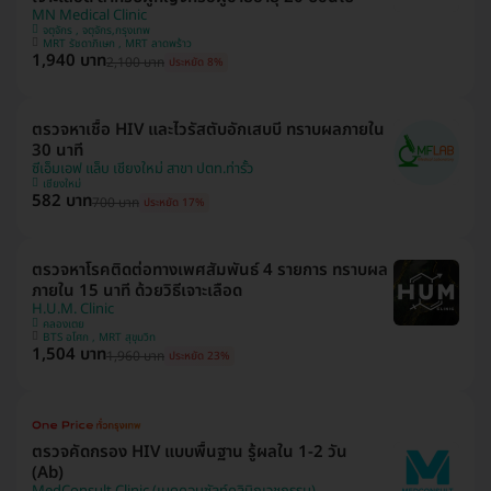
MN Medical Clinic
จตุจักร , จตุจักร,กรุงเทพ
MRT รัชดาภิเษก , MRT ลาดพร้าว
1,940 บาท
2,100 บาท
ประหยัด 8%
ตรวจหาเชื้อ HIV และไวรัสตับอักเสบบี ทราบผลภายใน
30 นาที
ซีเอ็มเอฟ แล็บ เชียงใหม่ สาขา ปตท.ท่ารั้ว
เชียงใหม่
582 บาท
700 บาท
ประหยัด 17%
ตรวจหาโรคติดต่อทางเพศสัมพันธ์ 4 รายการ ทราบผล
ภายใน 15 นาที ด้วยวิธีเจาะเลือด
H.U.M. Clinic
คลองเตย
BTS อโศก , MRT สุขุมวิท
1,504 บาท
1,960 บาท
ประหยัด 23%
ตรวจคัดกรอง HIV แบบพื้นฐาน รู้ผลใน 1-2 วัน
(Ab)
MedConsult Clinic (เมดคอนซัลท์คลินิกเวชกรรม)