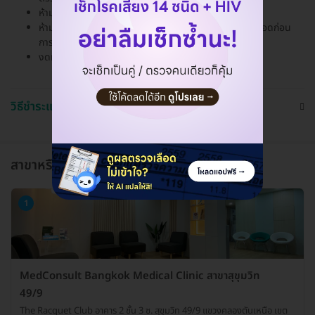
ห้ามสวนล้างช่องคลอดก่อนการตรวจ
ห้ามใช้ยาเหน็บช่องคลอด ครีม หรือยาฆ่าเชื้ออสุจิในช่องคลอดก่อน
การตรวจ 24-48 ชั่วโมง
งดมีเพศสัมพันธ์ก่อนการตรวจ 24-48 ชั่วโมง
วิธีชำระและใช้งาน
สาขาหรือแผนกที่ให้บริการ
1
MedConsult Bangkok Medical Clinic สาขาสุขุมวิท
49/9
The Racquet Club อาคาร 2 ชั้น 3 ซ. สุขุมวิท 49/9 แขวงคลองตันเหนือ เขต