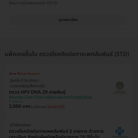
วัฒนา กรุงเทพมหานคร 10110
ดูรายละเอียด
แพ็กเกจอื่นใน ตรวจโรคติดต่อทางเพศสัมพันธ์ (STD)
รู้ผลใน 3 วัน (กทม.)
รวมสายพันธุ์เสี่ยงมะเร็ง
ตรวจ HPV DNA 29 สายพันธุ์
Woman Care Clinic (คลินิกเฉพาะทางด้านสูตินรีเวช)
ยานนาวา
2,000 บาท
3,150 บาท
ประหยัด 37%
มี HDreview
ตรวจโรคติดต่อทางเพศสัมพันธ์ 5 รายการ ด้วยการ
เจาะเลือด สำหรับผู้หญิงหรือผู้ชายอายุ 20 ปีขึ้นไป