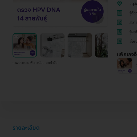
จตุจั
1
รู้ต
2
สบาย
3
รู้ผล
4
ยิ่งเ
แพ็กเกจอื
ภาพประกอบเพื่อการโฆษณาเท่านั้น
รายละเอียด