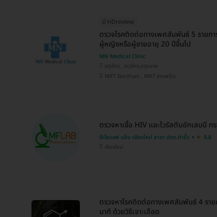
มี HDreview
ตรวจโรคติดต่อทางเพศสัมพันธ์ 5 รายการ
ผู้หญิงหรือผู้ชายอายุ 20 ปีขึ้นไป
MN Medical Clinic
จตุจักร , จตุจักร,กรุงเทพ
MRT รัชดาภิเษก , MRT ลาดพร้าว
ตรวจหาเชื้อ HIV และไวรัสตับอักเสบบี 
ซีเอ็มเอฟ แล็บ เชียงใหม่ สาขา ปตท.ท่ารั้ว
5.0
เชียงใหม่
ตรวจหาโรคติดต่อทางเพศสัมพันธ์ 4 รา
นาที ด้วยวิธีเจาะเลือด