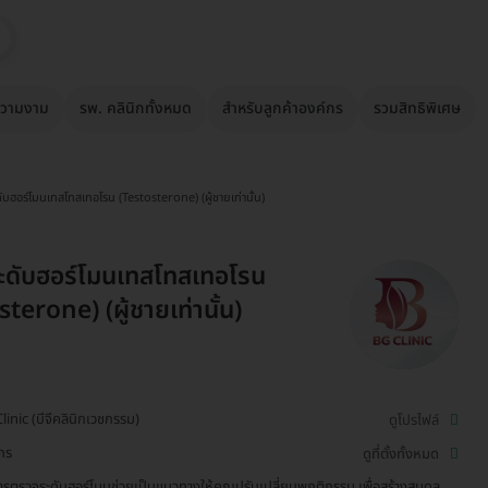
วามงาม
รพ. คลินิกทั้งหมด
สำหรับลูกค้าองค์กร
รวมสิทธิพิเศษ
ับฮอร์โมนเทสโทสเทอโรน (Testosterone) (ผู้ชายเท่านั้น)
ะดับฮอร์โมนเทสโทสเทอโรน
terone) (ผู้ชายเท่านั้น)
linic (บีจีคลินิกเวชกรรม)
ดูโปรไฟล์
ักร
ดูที่ตั้งทั้งหมด
รตรวจระดับฮอร์โมนช่วยเป็นแนวทางให้คุณปรับเปลี่ยนพฤติกรรม เพื่อสร้างสมดุล