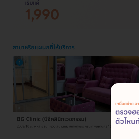
สาขาหรือแผนกที่ให้บริการ
1
BG Clinic (บีจีคลินิกเวชกรรม)
2008/10 ถ. พหลโยธิน แขวงเสนานิคม เขตจตุจักร กรุงเทพมหานคร 10900