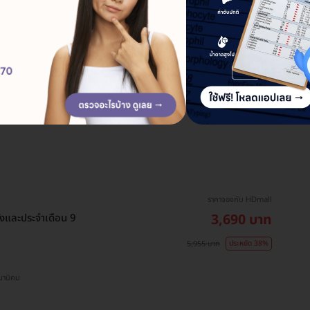
ราคาจองกับ HDmall
3,690 บาท
รังและประจำเดือน 9
5,955 บาท
ประหยัด 38%
S พร้อมพงษ์ , BTS เสนานิคม