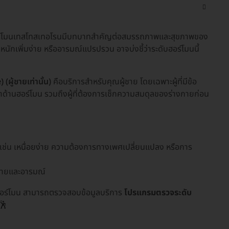
ร์โมนเทสโทสเทอโรนมีบทบาทสำคัญต่อสมรรถภาพและสุขภาพของ
น้ำหนักเพิ่มง่าย หรืออารมณ์แปรปรวน อาจบ่งชี้ว่าระดับฮอร์โมนนี้
ู้ชายเท่านั้น)
คือบริการสำหรับคุณผู้ชาย โดยเฉพาะผู้ที่มีข้อ
ญหาด้านฮอร์โมน รวมถึงผู้ที่ต้องการเช็กความสมดุลของร่างกายก่อน
เช่น เหนื่อยง่าย ความต้องการทางเพศเปลี่ยนแปลง หรือการ
กายและอารมณ์
กับฮอร์โมน สามารถตรวจสอบข้อมูลบริการ
โปรแกรมตรวจระดับ
 🕺