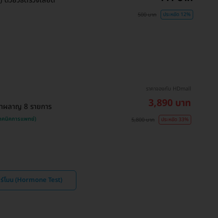
ด้วยวิธีตรวจเลือด
500 บาท
ประหยัด 12%
ราคาจองกับ HDmall
3,890 บาท
เผาผลาญ 8 รายการ
เทคนิคการแพทย์)
5,800 บาท
ประหยัด 33%
อร์โมน (Hormone Test)