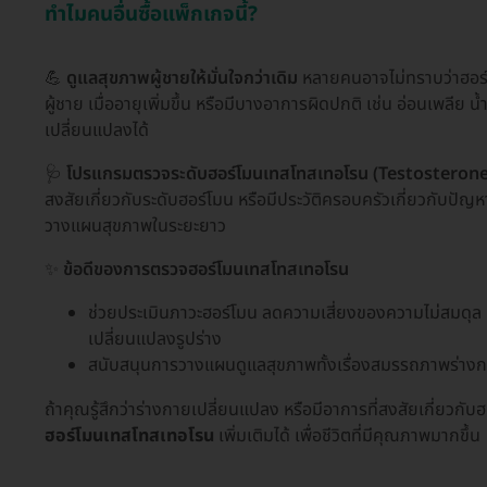
ทำไมคนอื่นซื้อแพ็กเกจนี้?
💪
ดูแลสุขภาพผู้ชายให้มั่นใจกว่าเดิม
หลายคนอาจไม่ทราบว่าฮอ
ผู้ชาย เมื่ออายุเพิ่มขึ้น หรือมีบางอาการผิดปกติ เช่น อ่อนเพลีย 
เปลี่ยนแปลงได้
🩺
โปรแกรมตรวจระดับฮอร์โมนเทสโทสเทอโรน (Testosterone) (ผ
สงสัยเกี่ยวกับระดับฮอร์โมน หรือมีประวัติครอบครัวเกี่ยวกับปั
วางแผนสุขภาพในระยะยาว
✨
ข้อดีของการตรวจฮอร์โมนเทสโทสเทอโรน
ช่วยประเมินภาวะฮอร์โมน ลดความเสี่ยงของความไม่สมดุล 
เปลี่ยนแปลงรูปร่าง
สนับสนุนการวางแผนดูแลสุขภาพทั้งเรื่องสมรรถภาพร่าง
ถ้าคุณรู้สึกว่าร่างกายเปลี่ยนแปลง หรือมีอาการที่สงสัยเกี่ยว
ฮอร์โมนเทสโทสเทอโรน
เพิ่มเติมได้ เพื่อชีวิตที่มีคุณภาพมากขึ้น