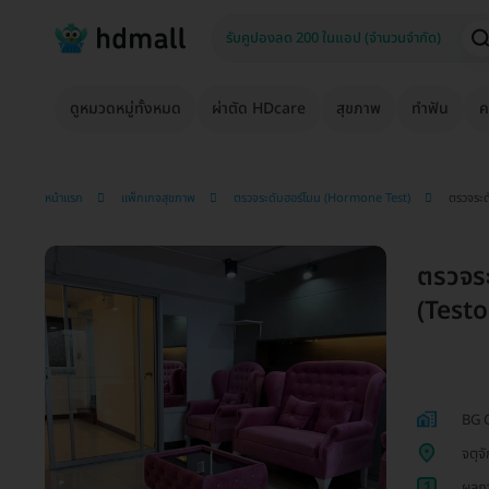
ดูหมวดหมู่ทั้งหมด
ผ่าตัด HDcare
สุขภาพ
ทำฟัน
ค
หน้าแรก
แพ็กเกจสุขภาพ
ตรวจระดับฮอร์โมน (Hormone Test)
ตรวจระด
ตรวจร
(Testos
BG C
จตุจ
1
ผลกา