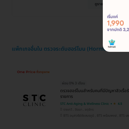
ดูรายละเอียด
แพ็กเกจอื่นใน ตรวจระดับฮอร์โมน (Hormone Test)
ผ่อน 0% 3 เดือน
ตรวจฮอร์โมนสำหรับคนที่มีปัญหาสิวเรื้อ
รายการ
STC Anti-Aging & Wellness Clinic
4.5
ราชเทวี , วัฒนา , จตุจักร
BTS อนุสาวรีย์ชัยสมรภูมิ , BT