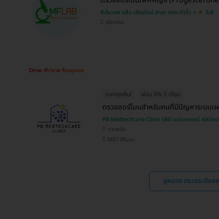
ตรวจฮอร์โมนเพศหญิง (Progesterone) 
ซีเอ็มเอฟ แล็บ เชียงใหม่ สาขา ปตท.ท่ารั้ว
5.0
เชียงใหม่
ราคาสุดคุ้ม!
ผ่อน 0% 3 เดือน
ตรวจฮอร์โมนสำหรับคนที่มีปัญหาระบบ
PB Medtechcare Clinic (พีบี เมดเทคแคร์ คลินิก
บางพลัด
MRT สิรินธร
ดูหมวด ตรวจระดับฮ