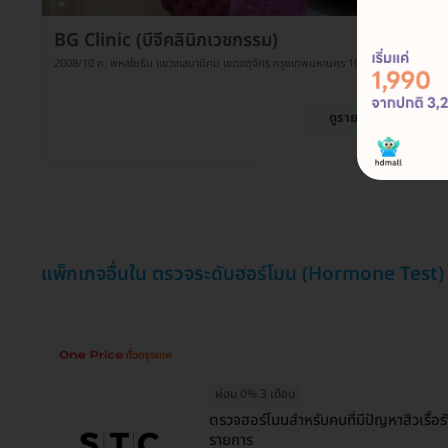
BG Clinic (บีจีคลินิกเวชกรรม)
2008/10 ถ. พหลโยธิน แขวงเสนานิคม เขตจตุจักร กรุงเทพมหานคร 10900
ดูรายละเอียด
แพ็กเกจอื่นใน ตรวจระดับฮอร์โมน (Hormone Test)
ผ่อน 0% 3 เดือน
ตรวจฮอร์โมนสำหรับคนที่มีปัญหาสิวเรื้อ
รายการ