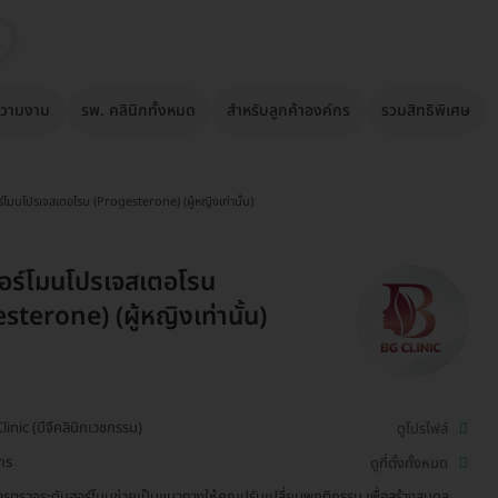
วามงาม
รพ. คลินิกทั้งหมด
สำหรับลูกค้าองค์กร
รวมสิทธิพิเศษ
์โมนโปรเจสเตอโรน (Progesterone) (ผู้หญิงเท่านั้น)
อร์โมนโปรเจสเตอโรน
sterone) (ผู้หญิงเท่านั้น)
linic (บีจีคลินิกเวชกรรม)
ดูโปรไฟล์
ักร
ดูที่ตั้งทั้งหมด
รตรวจระดับฮอร์โมนช่วยเป็นแนวทางให้คุณปรับเปลี่ยนพฤติกรรม เพื่อสร้างสมดุล