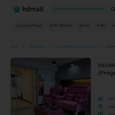
ดูหมวดหมู่ทั้งหมด
ผ่าตัด HDcare
สุขภาพ
ทำฟัน
ค
หน้าแรก
แพ็กเกจสุขภาพ
ตรวจระดับฮอร์โมน (Hormone Test)
ตรวจฮอร
ตรวจฮ
(Proge
BG C
จตุจ
1
ผลกา