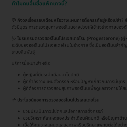
ทำไมคนอื่นซื้อแพ็กเกจนี้?
💬
กังวลเรื่องรอบเดือนหรือวางแผนการตั้งครรภ์อยู่หรือเปล่า?
ส
ตัวมีบุตร การตรวจสุขภาพฮอร์โมนอาจช่วยให้เข้าใจร่างกายของตั
🩺
โปรแกรมตรวจฮอร์โมนโปรเจสเตอโรน (Progesterone) (ผู้หญ
ระดับของฮอร์โมนโปรเจสเตอโรนในร่างกาย ซึ่งเป็นฮอร์โมนสำคัญ
ระบบสืบพันธุ์
บริการนี้เหมาะสำหรับ:
ผู้หญิงที่มีประจำเดือนมาไม่ปกติ
ผู้ที่กำลังวางแผนตั้งครรภ์ หรือมีปัญหาเกี่ยวกับการมีบุตร
ผู้ที่ต้องการตรวจสอบสุขภาพฮอร์โมนเพื่อดูแลร่างกายให้ส
🌱
ประโยชน์ของการตรวจฮอร์โมนโปรเจสเตอโรน
ช่วยประเมินภาวะไข่ตกและโอกาสการตั้งครรภ์
ช่วยวิเคราะห์สาเหตุของประจำเดือนผิดปกติ หรือปัญหาด้า
เอื้อให้คุณวางแผนดูแลสุขภาพหรือปรึกษาแพทย์ต่อได้อย่าง