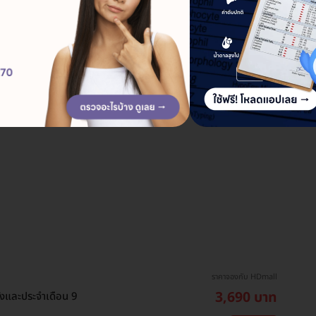
ราคาจองกับ HDmall
3,690 บาท
รังและประจำเดือน 9