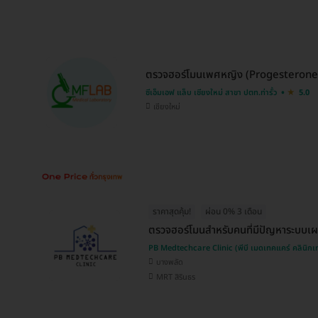
ตรวจฮอร์โมนเพศหญิง (Progesterone) 
ซีเอ็มเอฟ แล็บ เชียงใหม่ สาขา ปตท.ท่ารั้ว
5.0
เชียงใหม่
ราคาสุดคุ้ม!
ผ่อน 0% 3 เดือน
ตรวจฮอร์โมนสำหรับคนที่มีปัญหาระบบ
PB Medtechcare Clinic (พีบี เมดเทคแคร์ คลินิก
บางพลัด
MRT สิรินธร