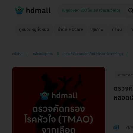
ดูหมวดหมู่ทั้งหมด
ผ่าตัด HDcare
สุขภาพ
ทำฟัน
ค
หน้าแรก
แพ็กเกจสุขภาพ
ตรวจหัวใจและหลอดเลือด (Heart Screening)
การันตีราคา
ตรวจคั
หลอดเล
PB M