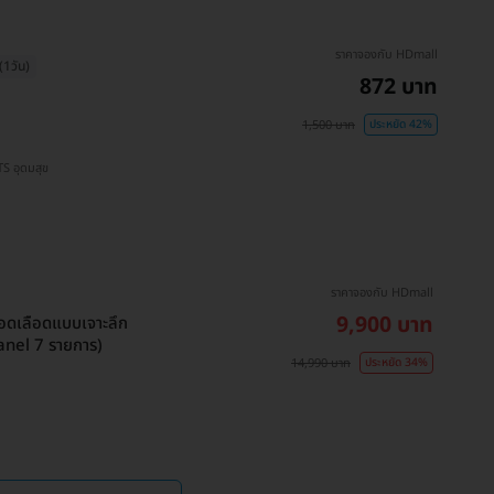
ราคาจองกับ HDmall
1วัน)
872 บาท
1,500 บาท
ประหยัด 42%
 BTS สนามกีฬาแห่งชาติ , BTS บางนา , BTS อุดมสุข
ราคาจองกับ HDmall
9,900 บาท
อดเลือดแบบเจาะลึก
nel 7 รายการ)
14,990 บาท
ประหยัด 34%