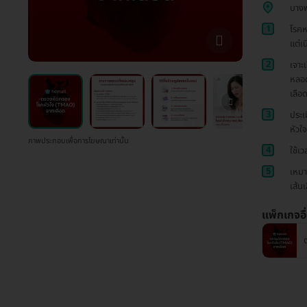
บาง
1
โรคห
แต่เน
2
เจาะ
หลอด
เลือ
3
ประเ
หัวใ
ภาพประกอบเพื่อการโฆษณาเท่านั้น
4
ใช้เ
5
เหมา
เส้น
แพ็กเกจอื