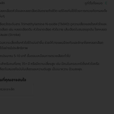
พลัด
ดูที่ตั้งทั้งหมด
ลอดเลือดหัวใจและหลอดเลือดอันตรายถึงชีวิต แต่ป้องกันได้ด้วยการตรวจคัดกรองตั้ง
ิ่นๆ
เลือดวัดระดับสาร Trimethylamine N-oxide (TMAO) ดูความเสี่ยงของโรคหัวใจและ
เลือด เช่น หลอดเลือดตีบ หัวใจขาดเลือด หัวใจวาย เส้นเลือดในสมองอุดตัน โรคหลอด
ดสมอง (Stroke)
มินความเสี่ยงโรคหัวใจได้แม่นยำขึ้น ช่วยให้วางแผนป้องกันและรักษาโรคหลอดเลือด
จได้อย่างมีประสิทธิภาพ
วลาประมาณ 5-10 นาที ขั้นตอนเหมือนการตรวจเลือดทั่วไป
ะสำหรับคนที่อายุ 35+ ปี หรือมีความเสี่ยงสูง เช่น มีคนในครอบครัวโรคหัวใจหรือ
เลือดในสมองไขมันในเลือดและความดันสูง เป็นเบาหวาน อ้วนลงพุง
่นที่คุณอาจสนใจ
ตรวจเจาะลึก