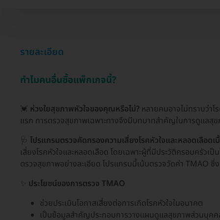
รายละเอียด
ทำไมคนอื่นซื้อแพ็กเกจนี้?
💓
ห่วงใยสุขภาพหัวใจของคุณหรือไม่?
หลายคนอาจไม่ทราบว่าโรคห
แรก การตรวจสุขภาพเฉพาะทางจึงมีบทบาทสำคัญในการดูแลสุข
🩺
โปรแกรมตรวจคัดกรองความเสี่ยงโรคหัวใจและหลอดเลือดเบื
เสี่ยงโรคหัวใจและหลอดเลือด โดยเฉพาะผู้ที่มีประวัติครอบครัวเป็นโ
ตรวจสุขภาพอย่างละเอียด โปรแกรมนี้เน้นตรวจวัดค่า TMAO ซึ่งเ
✨
ประโยชน์ของการตรวจ TMAO
ช่วยประเมินโอกาสเสี่ยงต่อการเกิดโรคหัวใจในอนาคต
เป็นข้อมูลสำคัญประกอบการวางแผนดูแลสุขภาพส่วนบุคค