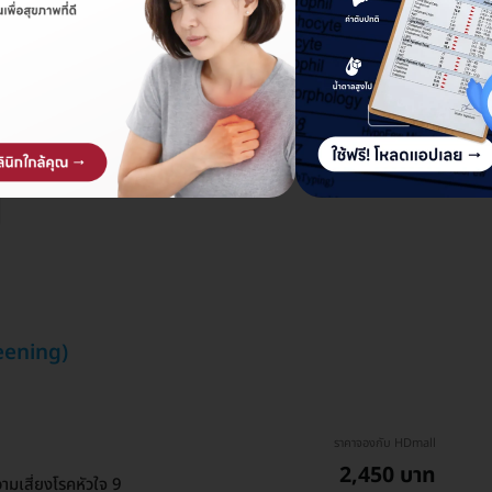
reening)
ราคาจองกับ HDmall
2,450 บาท
เสี่ยงโรคหัวใจ 9