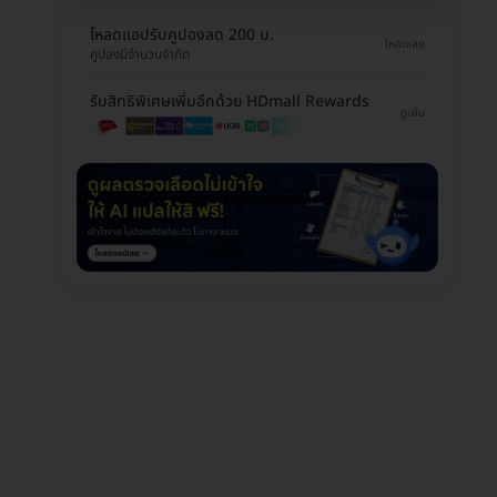
โหลดแอปรับคูปองลด 200 บ.
โหลดเลย
คูปองมีจำนวนจำกัด
รับสิทธิพิเศษเพิ่มอีกด้วย HDmall Rewards
ดูเพิ่ม