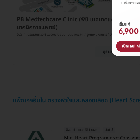
PB Medtechcare Clinic (พีบี เมดเทคแคร์ คลินิก
เทคนิคการแพทย์)
628 ถ. จรัญสนิทวงศ์ แขวงบางยี่ขัน เขตบางพลัด กรุงเทพมหานคร 10700
ดูรายละเอียด
แพ็กเกจอื่นใน ตรวจหัวใจและหลอดเลือด (Heart Sc
ซื้ออผ่านเเอปมีส่วนลด
อุ่นใจ!
Mini Heart Program ตรวจคัดกรองความ