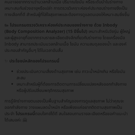
คนอาจอยากทราบว่ามวลกล้ามเนื้อ ปริมาณไขมัน หรือระดับน้ำในร่างกาย
เหมาะสมกับช่วงอายุหรือเปล่า การตรวจวิเคราะห์องค์ประกอบร่างกายจึงเป็น
ทางเลือกที่ดี สำหรับผู้ที่ใส่ใจสุขภาพและต้องการดูแลตนเองให้เหมาะสมยิ่งขึ้น
👟
โปรแกรมตรวจวิเคราะห์องค์ประกอบของร่างกาย ด้วย Inbody
(Body Composition Analyzer) (15 ปีขึ้นไป)
เหมาะสำหรับวัยรุ่น ผู้ใหญ่
และผู้สูงอายุที่อยากทราบรายละเอียดเชิงลึกเกี่ยวกับร่างกาย โดยเครื่องมือ
Inbody สามารถประเมินมวลกล้ามเนื้อ ไขมัน ความสมดุลของน้ำ และองค์
ประกอบสำคัญอื่นๆ ได้ในเวลาอันสั้น
✨
ประโยชน์หลักของโปรแกรมนี้
ช่วยประเมินความเสี่ยงด้านสุขภาพ เช่น ภาวะน้ำหนักเกิน หรือไขมัน
สะสม
เหมาะสำหรับผู้ที่ต้องการติดตามการเปลี่ยนแปลงหลังออกกำลังกาย
หรือผู้ปรับเปลี่ยนพฤติกรรมสุขภาพ
การรู้จักร่างกายตนเองเป็นพื้นฐานสำคัญของการดูแลสุขภาพ ไม่ว่าคุณจะ
ออกกำลังกาย วางแผนลดน้ำหนัก หรือเพียงแค่อยากติดตามสุขภาพเป็น
ประจำ
โปรแกรมนี้
ตอบโจทย์ได้ดี สนใจสอบถามรายละเอียดหรือขอคำแนะนำ
ได้เสมอค่ะ 🤗