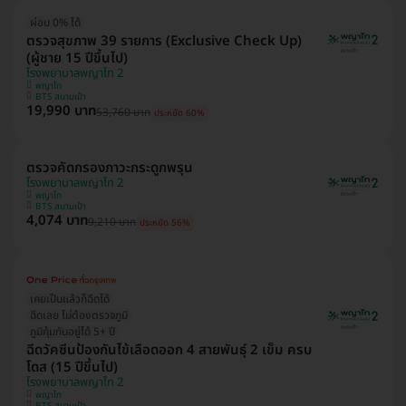
ผ่อน 0% ได้
ตรวจสุขภาพ 39 รายการ (Exclusive Check Up)
(ผู้ชาย 15 ปีขึ้นไป)
โรงพยาบาลพญาไท 2
พญาไท
BTS สนามเป้า
19,990 บาท
53,760 บาท
ประหยัด 60%
ตรวจคัดกรองภาวะกระดูกพรุน
โรงพยาบาลพญาไท 2
พญาไท
BTS สนามเป้า
4,074 บาท
9,210 บาท
ประหยัด 56%
เคยเป็นแล้วก็ฉีดได้
ฉีดเลย ไม่ต้องตรวจภูมิ
ภูมิคุ้มกันอยู่ได้ 5+ ปี
ฉีดวัคซีนป้องกันไข้เลือดออก 4 สายพันธุ์ 2 เข็ม ครบ
โดส (15 ปีขึ้นไป)
โรงพยาบาลพญาไท 2
พญาไท