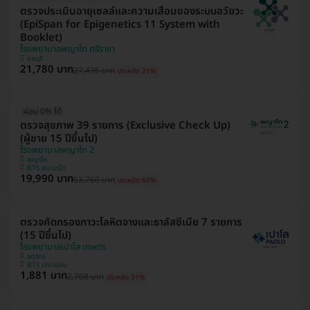
ตรวจประเมินอายุเซลล์และความเสื่อมของระบบอวัยวะ
(EpiSpan for Epigenetics 11 System with
Booklet)
โรงพยาบาลพญาไท ศรีราชา
ชลบุรี
21,780 บาท
27,435 บาท
ประหยัด 21%
ผ่อน 0% ได้
ตรวจสุขภาพ 39 รายการ (Exclusive Check Up)
(ผู้ชาย 15 ปีขึ้นไป)
โรงพยาบาลพญาไท 2
พญาไท
BTS สนามเป้า
19,990 บาท
53,760 บาท
ประหยัด 60%
ตรวจคัดกรองภาวะโลหิตจางและธาลัสซีเมีย 7 รายการ
(15 ปีขึ้นไป)
โรงพยาบาลเปาโล เกษตร
จตุจักร
BTS เสนานิคม
1,881 บาท
2,708 บาท
ประหยัด 31%