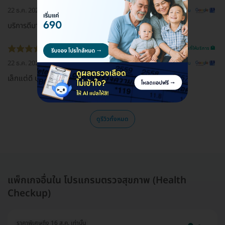
22 ธ.ค. 2022
ดูรีวิวต้นฉบับ
บริการดีมาก คุณหมอเก่งทุกๆด้าน
รีวิวสถานที่ให้บริการ 🏥
22 ธ.ค. 2022
ดูรีวิวต้นฉบับ
เล็กแต่ดี บริการประทับใจ
ดูรีวิวทั้งหมด
แพ็กเกจอื่นใน โปรแกรมตรวจสุขภาพ (Health
Checkup)
ราคาพิเศษถึง 16 ส.ค. เท่านั้น