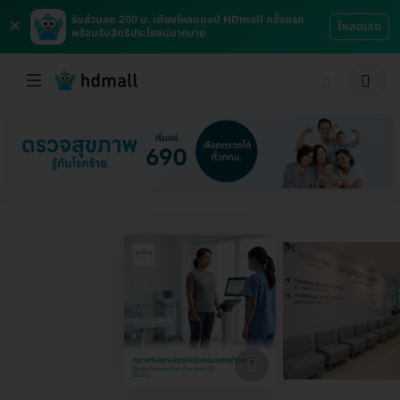
×
รับส่วนลด 200 บ. เพียงโหลดแอป HDmall ครั้งแรก
โหลดเลย
พร้อมรับสิทธิประโยชน์มากมาย