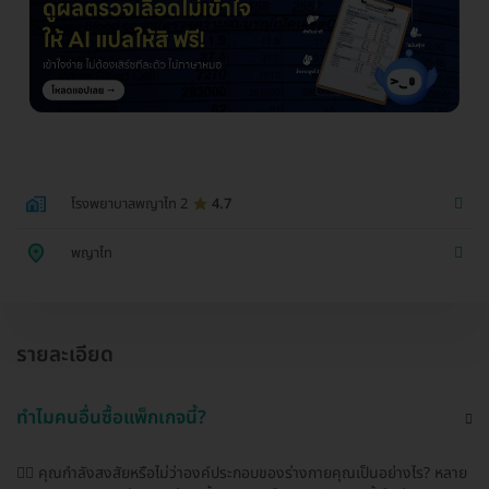
โรงพยาบาลพญาไท 2
4.7
พญาไท
รายละเอียด
ทำไมคนอื่นซื้อแพ็กเกจนี้?
🧑‍⚕️ คุณกำลังสงสัยหรือไม่ว่าองค์ประกอบของร่างกายคุณเป็นอย่างไร? หลาย