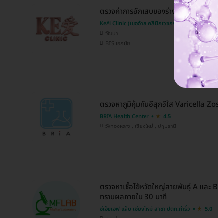
ตรวจค่าการอักเสบของร่างกาย AA และ E
KeAi Clinic (เขออ้าย คลินิกเวชกรรม)
วัฒนา
BTS เอกมัย
ตรวจหาภูมิคุ้มกันอีสุกอีใส Varicella Z
BRIA Health Center
4.5
วังทองหลาง , เชียงใหม่ , ปทุมธานี
ตรวจหาเชื้อไข้หวัดใหญ่สายพันธุ์ A และ 
ทราบผลภายใน 30 นาที
ซีเอ็มเอฟ แล็บ เชียงใหม่ สาขา ปตท.ท่ารั้ว
5.0