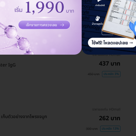
PA (เจาะเลือด)
10,185 บาท
10,900 บาท
ประหยัด 7%
ราคาจองกับ HDmall
437 บาท
oster IgG
450 บาท
ประหยัด 3%
ราคาจองกับ HDmall
B เก็บตัวอย่างจากโพรงจมูก
262 บาท
300 บาท
ประหยัด 13%