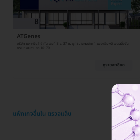
ATGenes
บริษัท แอท-ยีนส์ จำกัด เลขที่ 8 ซ. 37 ถ. พุทธมณฑลสาย 1 แขวงฉิมพลี เขตตลิ่งชัน
กรุงเทพมหานคร 10170
ดูรายละเอียด
แพ็กเกจอื่นใน ตรวจแล็บ