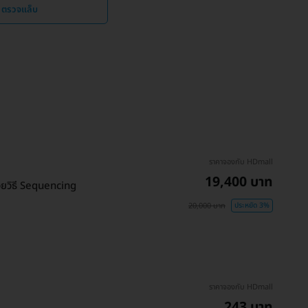
 ตรวจแล็บ
ราคาจองกับ HDmall
19,400 บาท
้วยวิธี Sequencing
20,000 บาท
ประหยัด 3%
ราคาจองกับ HDmall
243 บาท