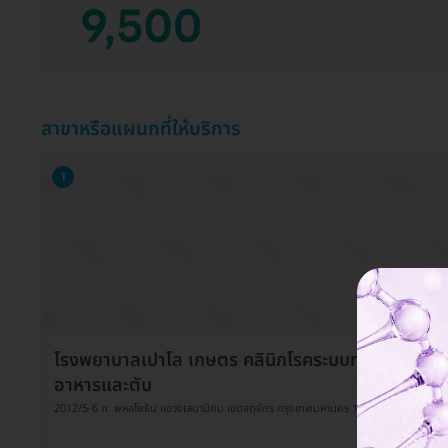
สาขาหรือแผนกที่ให้บริการ
1
โรงพยาบาลเปาโล เกษตร คลินิกโรคระบบทางเดิน
อาหารและตับ
2012/5-6 ถ. พหลโยธิน แขวงเสนานิคม เขตจตุจักร กรุงเทพมหานคร 10900