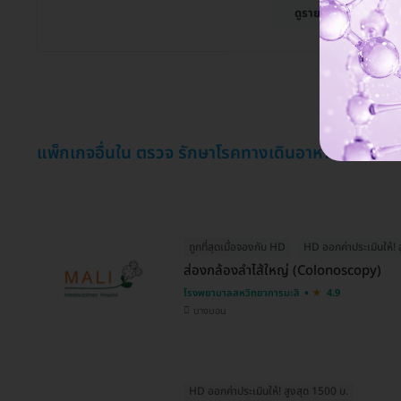
ดูรายละเอียด
แพ็กเกจอื่นใน ตรวจ รักษาโรคทางเดินอาหาร
ถูกที่สุดเมื่อจองกับ HD
HD ออกค่าประเมินให้! 
ส่องกล้องลำไส้ใหญ่ (Colonoscopy)
โรงพยาบาลสหวิทยาการมะลิ
4.9
บางบอน
HD ออกค่าประเมินให้! สูงสุด 1500 บ.