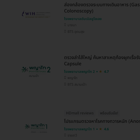
ส่องกล้องตรวจระบบทางเดินอาหาร (Ga
Colonoscopy)
โรงพยาบาลดับเบิลยูไอเอช
บางนา
BTS อุดมสุข
ตรวจลำไส้ใหญ่ ค้นหาสาเหตุท้องผูกเรื้อ
Capsule
โรงพยาบาลพญาไท 2
4.7
พญาไท
BTS สนามเป้า
HDmall reviews
พร้อมรับมือ!
โปรแกรมตรวจหาโรคทางทวารหนัก (Ano
โรงพยาบาลพญาไท 1
4.6
ราชเทวี