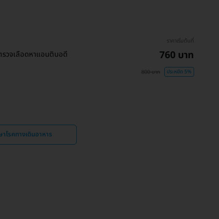
ราคาเริ่มต้นที่
760 บาท
ตรวจเลือดหาแอนติบอดี
800 บาท
ประหยัด 5%
กษาโรคทางเดินอาหาร