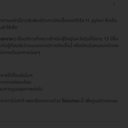
การเหล่านี้อาจสัมพันธ์กับการติดเชื้อแบคทีเรีย H. pylori ซึ่งเป็น
ลำไส้เล็ก
อุจจาระ)
เป็นบริการที่เหมาะสำหรับผู้ใหญ่และวัยรุ่นที่มีอายุ 15 ปีขึ้น
ะกับผู้ที่สงสัยว่าตนเองอาจมีการติดเชื้อนี้ หรือมีคนในครอบครัวเคย
วกับทางเดินอาหารบ่อยๆ
รได้ตั้งแต่เนิ่นๆ
ดจากการส่องกล้อง
แผนการดูแลสุขภาพต่อไป
นอาหารไม่ปกติ ลองเลือกตรวจด้วย
โปรแกรม
นี้ เพื่อดูแลตัวเองและ