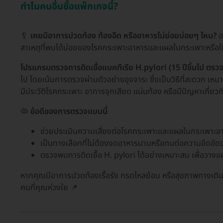
ทำไมคนอื่นซื้อแพ็กเกจนี้?
🥄
เคยมีอาการปวดท้อง ท้องอืด หรืออาหารไม่ย่อยบ่อยๆ ไหม?
อา
สาเหตุที่พบได้บ่อยของโรคกระเพาะอาหารและแผลในกระเพาะหรือใน
โปรแกรมตรวจการติดเชื้อแบคทีเรีย H.pylori (15 ปีขึ้นไป ตรวจ
ไป โดยเน้นการตรวจผ่านตัวอย่างอุจจาระ ซึ่งเป็นวิธีที่สะดวก เหมา
มีประวัติโรคกระเพาะ อาการจุกเสียด แน่นท้อง หรือมีปัญหาเกี่ย
🦠
ข้อดีของการตรวจแบบนี้
ช่วยประเมินความเสี่ยงต่อโรคกระเพาะและแผลในกระเพาะอาหา
เป็นทางเลือกที่ไม่ต้องงดอาหารนานหรือทนต่อความอึดอั
ตรวจพบการติดเชื้อ H. pylori ได้อย่างเหมาะสม เพื่อวาง
หากคุณมีอาการปวดท้องเรื้อรัง กรดไหลย้อน หรือสุขภาพทางเดิ
คนที่คุณห่วงใย 📌