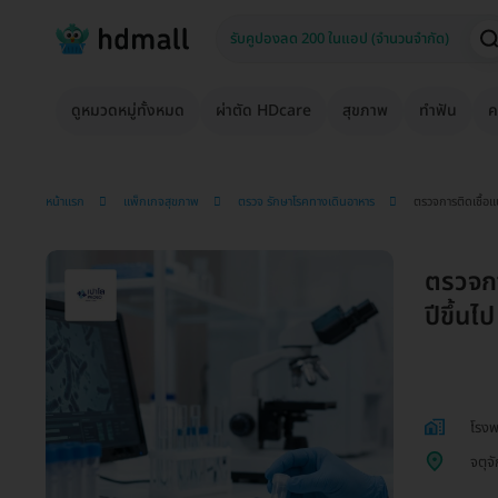
ดูหมวดหมู่ทั้งหมด
ผ่าตัด HDcare
สุขภาพ
ทำฟัน
ค
หน้าแรก
แพ็กเกจสุขภาพ
ตรวจ รักษาโรคทางเดินอาหาร
ตรวจการติดเชื้อแ
ตรวจกา
ปีขึ้นไ
โรงพ
จตุจ