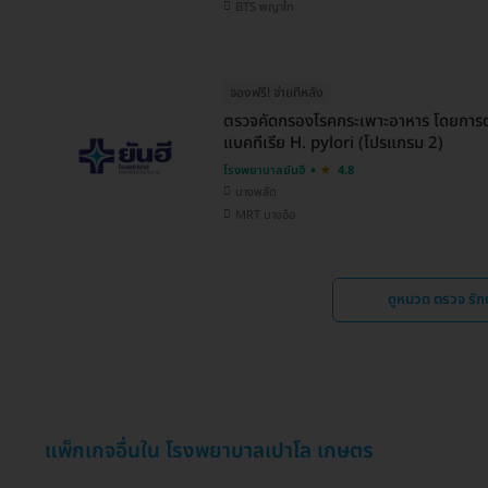
BTS พญาไท
จองฟรี! จ่ายทีหลัง
ตรวจคัดกรองโรคกระเพาะอาหาร โดยการ
แบคทีเรีย H. pylori (โปรแกรม 2)
โรงพยาบาลยันฮี
4.8
บางพลัด
MRT บางอ้อ
ดูหมวด ตรวจ รั
แพ็กเกจอื่นใน โรงพยาบาลเปาโล เกษตร