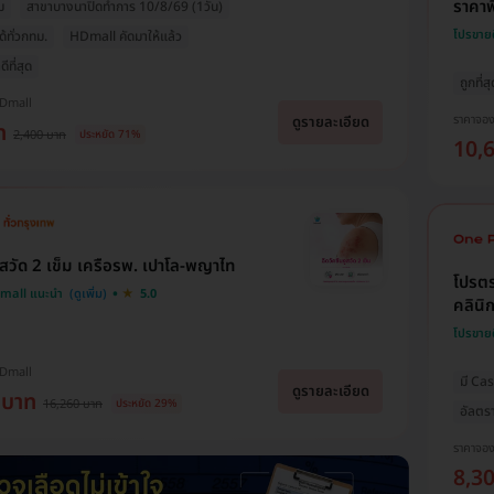
ราคาพ
ม
สาขาบางนาปิดทำการ 10/8/69 (1วัน)
โปรขาย
ด้ทั่วกทม.
HDmall คัดมาให้แล้ว
ีที่สุด
ถูกที่ส
HDmall
ราคาจอ
ดูรายละเอียด
ท
2,400 บาท
ประหยัด 71%
10,
งูสวัด 2 เข็ม เครือรพ. เปาโล-พญาไท
โปรตร
Dmall แนะนำ
5.0
คลินิ
โปรขาย
HDmall
มี Ca
ดูรายละเอียด
 บาท
16,260 บาท
ประหยัด 29%
อัลตร
ราคาจอ
8,3