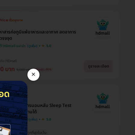
าสารก่อภูมิแพ้อาหารและอากาศ ลดอาการ
้ตรงจุด
ดี! HDmall แนะนำ
5.0
Usara Buds
Thanradee Ja
Brr Bright
งกับ HDmall
จองแพ็คเกจ แก้ไขและเสริม
ขอบคุณแอดมินนะคะ
ดูรายละเอียด
จมูกค่ะ เห็นเพจจากการเสิร์
บริการเเละเเนะนำเเพคเกจ
00 บาท
ขอบคุณที่ตอบทุกคำถาม
6,000 บาท
ประหยัด 48%
ชกูเกิล และสอบถามแอดมิน
ได้ดีมากๆเลยค่ะ สามารถ
×
พอวันนี้ไปถึง รพ.จนท.ก็ให้
ให้คำตอบดีมาก ทำให้หาย
เซฟเงินกระเป๋าไปได้เยอะ
บริการที่ดีมากค่ะ แป๊บเดียว
กังวลใจไปได้เปราะหนึ่ง ราคา
เลย อีกทั้งยังเเนะนำอื่นๆได้
เสร็จ กลับบ้านได้ ตอนถาม
ที่เราสามารถชำระได้โดยไม่ได้
อย่างดีเยี่ยมเลยค่ะ เเอดมิน
แอดมินก็แอบเกรงใจเพราะ
เดือดร้อนมาก ถ้าได้ใช้
ตอบไว บริการดี ตอบเคลียร์
ถามเยอะมากกว่าจะตัดสินใจ
บริการแล้วจะแจ้งให้ทราบนะ
ดีค่ะ ใจบริการมากๆ
ได้ ขอบคุณนะคะ 🙏🙏🙏
คะ
ปรแกรมตรวจการนอนหลับ Sleep Test
ตรวจ รพ. ใกล้บ้านได้
ดี! HDmall แนะนำ
5.0
วมทุกอย่างแล้ว
ถูกที่สุดในเว็บ