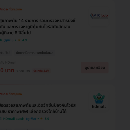
ุขภาพตับ 14 รายการ รวมตรวจหาสารบ่งชี้
งตับ และตรวจหาภูมิคุ้มกันไวรัสตับอักเสบ
ผู้ที่อายุ 8 ปีขึ้นไป
ab
4.9
ุดในเว็บ!
นักเทคนิคการแพทย์แปลผล
งกับ HDmall
ดูรายละเอียด
90 บาท
3,380 บาท
ประหยัด 32%
รตรวจสุขภาพตับและฉีดวัคซีนป้องกันไวรัส
กเสบ ราคาพิเศษ! เลือกตรวจใกล้บ้านได้
ดี! HDmall แนะนำ
5.0