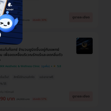
่าย 0% นาน 6 เดือน
งกับ HDmall
ดูรายละเอียด
800 บาท
15,500 บาท
ประหยัด 30%
กรมโบท็อกซ์ จำนวนยูนิตขึ้นอยู่กับแพทย์
ิน เพื่อลดเหงื่อบริเวณรักแร้และลดกลิ่นตัว
ง
KK Aesthetic & Wellness Clinic
5.0
ุดในเว็บ!
สิทธิ์มีจำนวนจำกัด
แปะยาชาฟรี
% ได้
งกับ HDmall
ดูรายละเอียด
390 บาท
24,000 บาท
ประหยัด 57%