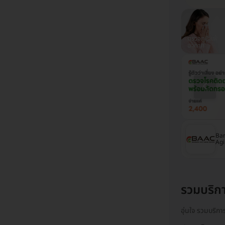
ตรวจสุขภาพ
ฉีดวัคซีนปอด
ตรวจสุขภาพ
ตรวจภูมิแพ้
รพ.พญาไท
อักเสบ
รพ.เปาโล
อากาศ
โรงพยาบาลเปาโล
โรงพยาบาลนวมินทร์
Ban
เกษตร
9
Agi
รวมบริก
อุ่นใจ รวมบริก