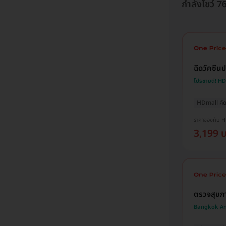
กำลังโชว์ 
ฉีดวัคซีนป
โปรขายดี! H
HDmall คัด
ราคาจองกับ 
3,199 
ตรวจสุขภ
Bangkok An