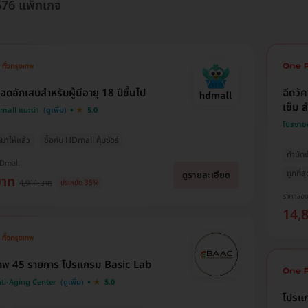
7676 แพ็กเกจ
อดอักเสบสำหรับผู้มีอายุ 18 ปีขึ้นไป
ฉีดวั
เข็ม ส
Dmall แนะนำ
5.0
โปรขาย
มาให้แล้ว
ซื้อกับ HDmall คุ้มชัวร์
ทำนัดง
HDmall
ถูกที่ส
ดูรายละเอียด
บาท
4,911 บาท
ประหยัด 35%
ราคาจอ
14,
าพ 45 รายการ โปรแกรม Basic Lab
ti-Aging Center
5.0
โปรแ