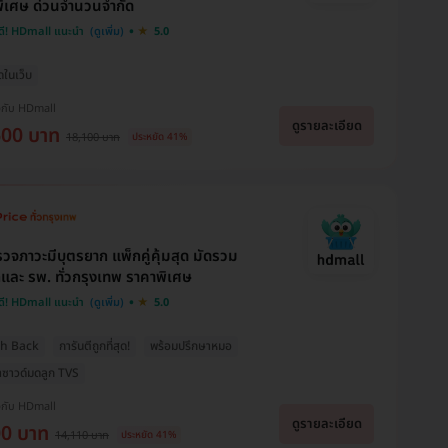
ิเศษ ด่วนจำนวนจำกัด
ดี! HDmall แนะนำ
5.0
ุดในเว็บ
งกับ HDmall
ดูรายละเอียด
600 บาท
18,100 บาท
ประหยัด 41%
วจภาวะมีบุตรยาก แพ็กคู่คุ้มสุด มัดรวม
กและ รพ. ทั่วกรุงเทพ ราคาพิเศษ
ดี! HDmall แนะนำ
5.0
sh Back
การันตีถูกที่สุด!
พร้อมปรึกษาหมอ
าซาวด์มดลูก TVS
งกับ HDmall
ดูรายละเอียด
00 บาท
14,110 บาท
ประหยัด 41%