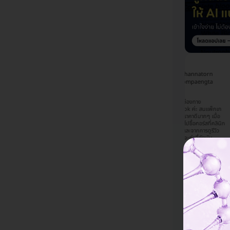
Chalatorn
Napassawan
Phannatorn
Sangthanom
Sinjoy
Jompaengta
ก HDmall จากเพื่อน
รู้จักผ่านช่องทาง
มา เคยใช้บริการแล้ว
รู้จัก HDmall จากช่องทาง
Facebook ค่ะ สนแพ็กเก
ง ชอบที่มีโปรโมชั่นดีๆ
Facebook เห็นแพ็กเกจ
จนี้เพราะราคาดีมากๆ เมื่อ
ลูกค้าตลอด เลือกตรวจ
เลเซอร์ของทางคลีนิคที่เคย
เทียบกับไปซื้อคอร์สที่คลินิก
เลสิกที่ รพ นี้
ไปทำแล้วรู้สึกว่าน่าจะคุ้ม
โดยตรงและจากการดูรีวิว
งจากใกล้บ้าน และได้
เลยตัดสินใจเลือกซื้อแพ็กเก
ท
เลยสนใจจะทำที่กังนัม
รศึกษารายละเอียดการ
จนี้ ซึ่งอธิบายรายละเอียดมา
คลินิกค่ะ ส่วนที่เลือกจอง
ักษา รวมถึงคุณหมอมา
ค่อนข้างครบแทบไม่ต้อง
กับ HDmall เพราะมีโปรโม
ควร และคิดว่าราคา
ถามคำถามเพิ่มเติม และแอ
ชั่นดี ราคาโอเคมากๆและน่า
สม จึงตัดสินใจทำที่
ดมินดูมีความน่าเชื่อถือค่ะ
เชื่อถือค่ะ
งนี้ค่ะ