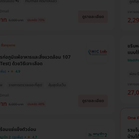
รได้ในแอป 📲
HDmall คัดมาให้แล้ว
ถูกที่ส
HDmall
ราคาจอ
ดูรายละเอียด
บาท
2,2
6,000 บาท
ประหยัด 70%
ขริบห
แบบไ
ก่อภูมิแพ้อาหารและสิ่งแวดล้อม 107
MediPri
Test) ด้วยวิธีเจาะเลือด
4.9
ผ่อน 0
ราคาจอ
ew
รายการตรวจเยอะที่สุด!
คุ้มสุดในเว็บ
27,
HDmall
ดูรายละเอียด
บาท
6,000 บาท
ประหยัด 48%
ร้อมแช่แข็งตัวอ่อน
รวมโป
บ้านได
ญาไท 2
4.7