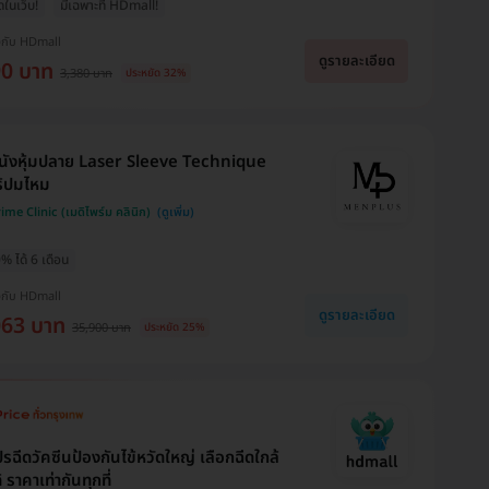
ุดในเว็บ!
มีเฉพาะที่ HDmall!
งกับ HDmall
ดูรายละเอียด
90 บาท
3,380 บาท
ประหยัด 32%
นังหุ้มปลาย Laser Sleeve Technique
ร้ปมไหม
me Clinic (เมดิไพร์ม คลินิก)
% ได้ 6 เดือน
งกับ HDmall
ดูรายละเอียด
063 บาท
35,900 บาท
ประหยัด 25%
รฉีดวัคซีนป้องกันไข้หวัดใหญ่ เลือกฉีดใกล้
้ ราคาเท่ากันทุกที่