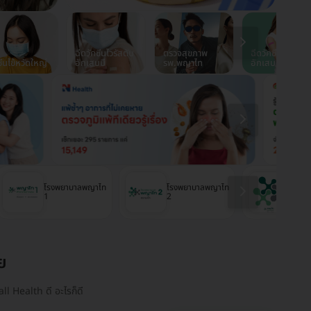
ฉีดวัคซีนไวรัสตับ
ตรวจสุขภาพ
ฉีดวัคซีนปอด
ซีนไข้หวัดใหญ่
อักเสบบี
รพ.พญาไท
อักเสบ
โรงพยาบาลพญาไท
โรงพยาบาลพญาไท
โรงพ
1
2
ศรีรา
ย
ll Health ดี อะไรก็ดี