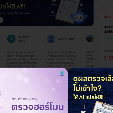
ตรวจห
แพ้ได
Natnicha
Waranya
โปรขาย
WOIIWS Unn
Phimnon
Wong
ราคาจอ
ติดตามเพจนี้มานาน ได้แต่
มีโปรโมชั่นเยอะและราคาถู
เพิ่งใช้บริการ HDmall ครั้ง
มองโปรโมชั่น แต่ยังไม่ได้
กมากๆ เคยใช้ผลิตภัณฑ์ที่
นี้ครั้งแรก เพราะค่อนข้างรีบ
3,1
ลองซื้อ จนตอนนี้ ได้ซื้อโปร
คล้ายกันแต่เปลี่ยนมาซื้อกับ
เลยเลือกใช้เพราะมีตัวเลือก
ไป 2 รายการ ราคาดีมากๆ
HDmall เพราะซื้อได้ในราคา
ที่หลากหลาย ข้อมูลชัดเจน
ๆๆ เซฟค่าใช้จ่ายได้มาก 😀
ี่ต่ำกว่าเราซื้อเอง และรู้จัก
ละเอียด แอดมินจิ๊บบริการดี
และ น้องๆ แอดมิน ในไลน์
HDmall ผ่านทาง
มากค่ะ คอยติดตามตลอด
ตอบไว สุภาพ มากๆ และจะ
Facebook ค่ะ ตอนนี้
ตอบเร็วมากๆ ใช้ภาษาถูก
หาคอร์สโปรโมชั่น อื่นๆ อีก
ประทับใจมากๆค่ะ ยังไม่ได้
ต้องสุภาพ จะใช้บริการอีก
จ้าา ✌🏻
ไปรับบริการที่คลินิกนะคะ😁
แน่นอนค่ะ
รวมโ
เลือก
โปรขาย
ราคาร