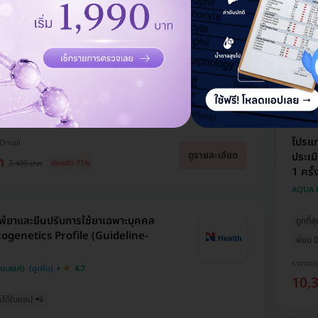
ผ่อนจ
ราคาจอ
10,
มตรวจสุขภาพที่ รพ. และคลินิกทั่ว
Dmall แนะนำ
5.0
ีที่สุด
ซื้อกับ HDmall คุ้มชัวร์
​โปรแ
HDmall
ดูรายละเอียด
ประเม
ท
2,400 บาท
ประหยัด 71%
1 ครั้
AQUA B
้ยาและยีนปรับการใช้ยาเฉพาะบุคคล
ถูกที่ส
genetics Profile (Guideline-
ผ่อน 0
ราคาจอ
็นเฮลท์)
4.7
10,
รได้ในแอป 📲