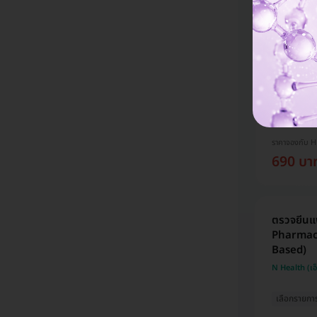
รวมโปรแกร
กทม.
โปรขายดี! H
การันตี ราคาด
ราคาจองกับ 
690 บา
ตรวจยีนแพ
Pharmaco
Based)
N Health (เอ
เลือกรายกา