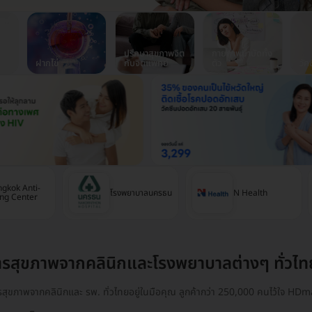
ปรึกษาสุขภาพจิต
กายภาพบำบัดทั้ง
ฝากไข่
กับจิตแพทย์
ตัว
วัค
gkok Anti-
โรงพยาบาลนครธน
N Health
ng Center
ารสุขภาพจากคลินิกและโรงพยาบาลต่างๆ ทั่วไท
ารสุขภาพจากคลินิกและ รพ. ทั่วไทยอยู่ในมือคุณ ลูกค้ากว่า 250,000 คนไว้ใจ HDma