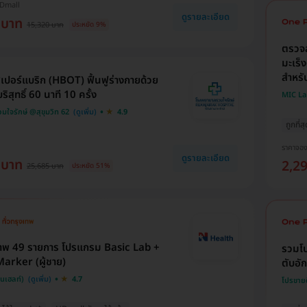
HDmall
ดูรายละเอียด
 บาท
15,320 บาท
ประหยัด 9%
ตรวจส
มะเร็
สำหรับ
เปอร์แบริก (HBOT) ฟื้นฟูร่างกายด้วย
ิสุทธิ์ 60 นาที 10 ครั้ง
MIC L
ใจรักษ์ @สุขุมวิท 62
4.9
ถูกที่ส
ราคาจอ
ดูรายละเอียด
 บาท
2,2
25,685 บาท
ประหยัด 51%
าพ 49 รายการ โปรแกรม Basic Lab +
รวมโป
arker (ผู้ชาย)
ตับอั
็นเฮลท์)
4.7
โปรขาย