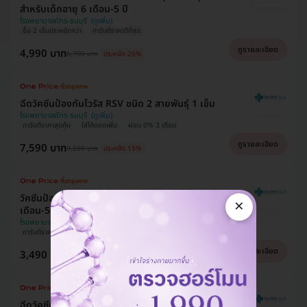
สำหรับเด็กอายุ 6 เดือน-5 ปี
โรงพยาบาลภัทร-ธนบุรี
ซื้อ 2 เข็มประหยัดกว่า
การันตีราคาดีที่สุด
ดูรายละเอียด
4,990 บาท
6,700 บาท
ประหยัด 26%
ฉีดวัคซีนป้องกันไวรัส RSV ชนิด 2 สายพันธ์ุ 1 เข็ม
โรงพยาบาลภัทร-ธนบุรี
การันตีราคาสุดคุ้ม
ใส่โค้ดลดเพิ่ม
ผ่อน 0% 3 เดือน
ดูรายละเอียด
7,590 บาท
9,200 บาท
ประหยัด 15%
วัคซีนป้องกันโรคมือ เท้า ปาก 1 เข็ม สำหรับเด็กอายุ 6
×
เดือน-5 ปี
โรงพยาบาลภัทร-ธนบุรี
การันตีราคาดีที่สุด
ดูรายละเอียด
3,490 บาท
3,600 บาท
ประหยัด 3%
ฉีดวัคซีน HPV ป้องกันมะเร็งปากมดลูก ชนิด 9 สาย