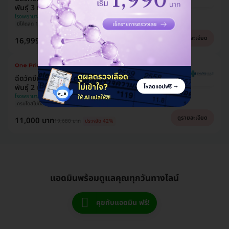
พันธุ์ 3 เข็ม สำหรับผู้ที่อายุ 15 ปีขึ้นไป
โรงพยาบาลภัทร-ธนบุรี
มีโค้ดลด 1,000
ครบโดสไม่ต้องบูสต์!
ผ่อน 0% 6 เดือน
ดูรายละเอียด
16,999 บาท
19,680 บาท
ประหยัด 9%
ฉีดวัคซีน HPV ป้องกันมะเร็งปากมดลูก ชนิด 9 สาย
พันธุ์ 2 เข็ม สำหรับผู้ที่อายุ 9-14 ปี
โรงพยาบาลภัทร-ธนบุรี
ครบโดสไม่ต้องบูสต์!
ผ่อน 0% 3 เดือน
ดูรายละเอียด
11,000 บาท
19,680 บาท
ประหยัด 42%
แอดมินพร้อมดูแลคุณทุกวันทางไลน์
คุยกับแอดมิน ฟรี!