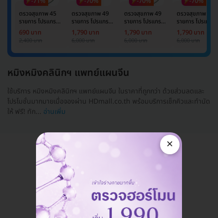
-71%
-70%
-70%
-70%
ตรวจสุขภาพ 45
ตรวจสุขภาพ 49
ตรวจสุขภาพ 49
ตรวจสุขภาพ 49
รายการ โปรแกรม
รายการ โปรแกรม
รายการ โปรแกรม
รายการ โปรแกรม
Basic Lab
Basic Lab +
Basic Lab +
Basic Lab +
690 บาท
1,790 บาท
1,790 บาท
1,790 บาท
Cancer Marker
Cancer Marker
Cancer Marke
2,400 บาท
6,000 บาท
6,000 บาท
6,000 บาท
(ผู้ชาย)
หมิงหมิงคลินิกฯ แพทย์แผนจีน
ใช้บริการ หมิงหมิงคลินิกฯ แพทย์แผนจีน ในราคาที่ถูกกว่า ด้วยส่วนลดและ
โปรโมชั่นมากมายเมื่อจองผ่าน HDmall.co.th พร้อมบริการเช็กคิวและทำนัด
ให้ ฟรี! ทัก...
อ่านเพิ่ม
×
แอดมินพร้อมดูแลคุณทุกวันทางไลน์
คุยกับแอดมิน ฟรี!