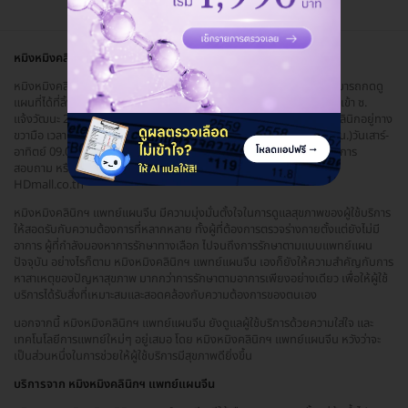
หมิงหมิงคลินิกฯ แพทย์แผนจีน
หมิงหมิงคลินิกฯ แพทย์แผนจีน ตั้งอยู่จังหวัดนนทบุรี เดินทางสะดวก สามารถกดดู
แผนที่ได้ที่ลิ้งค์
https://g.page/mingmingclinic2...
ใช้ ถ. แจ้งวัฒนะ เข้า ซ.
แจ้งวัฒนะ 24 (ซอยถัดจากโรงพยาบาลเวิลด์เมดิคอล) เข้าไป 500 เมตร คลินิกอยู่ทาง
ขวามือ เวลาทำการ วันอังคาร-ศุกร์ 10.00-19.00 น. (รับคิวสุดท้าย 18.00 น.)วันเสาร์-
อาทิตย์ 09.00-18.00 น. (รับคิวสุดท้าย 17.00 น.) หยุดวันจันทร์ หากต้องการ
สอบถาม หรือนัดหมายเพิ่มเติม สามารถติดต่อได้ง่ายๆ ผ่านแอดมินของ
HDmall.co.th
หมิงหมิงคลินิกฯ แพทย์แผนจีน มีความมุ่งมั่นตั้งใจในการดูแลสุขภาพของผู้ใช้บริการ
ให้สอดรับกับความต้องการที่หลากหลาย ทั้งผู้ที่ต้องการตรวจร่างกายตั้งแต่ยังไม่มี
อาการ ผู้ที่กำลังมองหาการรักษาทางเลือก ไปจนถึงการรักษาตามแบบแพทย์แผน
ปัจจุบัน อย่างไรก็ตาม หมิงหมิงคลินิกฯ แพทย์แผนจีน เองก็ยังให้ความสำคัญกับการ
หาสาเหตุของปัญหาสุขภาพ มากกว่าการรักษาตามอาการเพียงอย่างเดียว เพื่อให้ผู้ใช้
บริการได้รับสิ่งที่เหมาะสมและสอดคล้องกับความต้องการของตนเอง
นอกจากนี้ หมิงหมิงคลินิกฯ แพทย์แผนจีน ยังดูแลผู้ใช้บริการด้วยความใส่ใจ และ
เทคโนโลยีการแพทย์ใหม่ๆ อยู่เสมอ โดย หมิงหมิงคลินิกฯ แพทย์แผนจีน หวังว่าจะ
เป็นส่วนหนึ่งในการช่วยให้ผู้ใช้บริการมีสุขภาพดียิ่งขึ้น
บริการจาก หมิงหมิงคลินิกฯ แพทย์แผนจีน