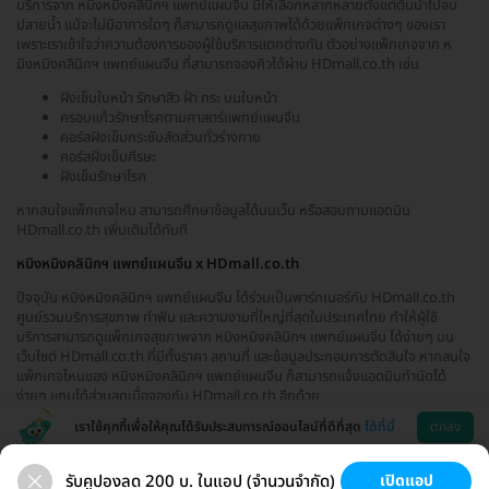
บริการจาก หมิงหมิงคลินิกฯ แพทย์แผนจีน มีให้เลือกหลากหลายตั้งแต่ต้นน้ำไปจน
ปลายน้ำ แม้จะไม่มีอาการใดๆ ก็สามารถดูแลสุขภาพได้ด้วยแพ็กเกจต่างๆ ของเรา
เพราะเราเข้าใจว่าความต้องการของผู้ใช้บริการแตกต่างกัน ตัวอย่างแพ็กเกจจาก ห
มิงหมิงคลินิกฯ แพทย์แผนจีน ที่สามารถจองคิวได้ผ่าน HDmall.co.th เช่น
ฝังเข็มใบหน้า รักษาสิว ฝ้า กระ บนใบหน้า
ครอบแก้วรักษาโรคตามศาสตร์แพทย์แผนจีน
คอร์สฝังเข็มกระชับสัดส่วนทั่วร่างกาย
คอร์สฝังเข็มศีรษะ
ฝังเข็มรักษาโรค
หากสนใจแพ็กเกจไหน สามารถศึกษาข้อมูลได้บนเว็บ หรือสอบถามแอดมิน
HDmall.co.th เพิ่มเติมได้ทันที
หมิงหมิงคลินิกฯ แพทย์แผนจีน x HDmall.co.th
ปัจจุบัน หมิงหมิงคลินิกฯ แพทย์แผนจีน ได้ร่วมเป็นพาร์ทเนอร์กับ HDmall.co.th
ศูนย์รวมบริการสุขภาพ ทำฟัน และความงามที่ใหญ่ที่สุดในประเทศไทย ทำให้ผู้ใช้
บริการสามารถดูแพ็กเกจสุขภาพจาก หมิงหมิงคลินิกฯ แพทย์แผนจีน ได้ง่ายๆ บน
เว็บไซต์ HDmall.co.th ที่มีทั้งราคา สถานที่ และข้อมูลประกอบการตัดสินใจ หากสนใจ
แพ็กเกจไหนของ หมิงหมิงคลินิกฯ แพทย์แผนจีน ก็สามารถแจ้งแอดมินทำนัดได้
ง่ายๆ แถมได้ส่วนลดเมื่อจองกับ HDmall.co.th อีกด้วย
เราใช้คุกกี้เพื่อให้คุณได้รับประสบการณ์ออนไลน์ที่ดีที่สุด
ได้ที่นี่
ตกลง
รับคูปองลด 200 บ. ในแอป (จำนวนจำกัด)
เปิดแอป