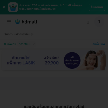
×
รับส่วนลด 200 บ. เพียงโหลดแอป HDmall ครั้งแรก
โหลดเลย
พร้อมรับสิทธิประโยชน์มากมาย
เรียงตาม
ตัวกรองอื่น ๆ
ลบทั้งหมด
0 แพ็กเกจ
ตรวจไขมัน
แอดมินพร้อมดูแลคุณทุกวันทางไลน์