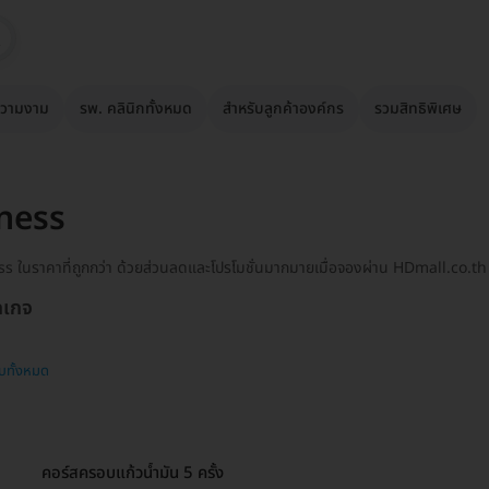
วามงาม
รพ. คลินิกทั้งหมด
สำหรับลูกค้าองค์กร
รวมสิทธิพิเศษ
ness
ss ในราคาที่ถูกกว่า ด้วยส่วนลดและโปรโมชั่นมากมายเมื่อจองผ่าน HDmall.co.th
กเกจ
บทั้งหมด
คอร์สครอบแก้วน้ำมัน 5 ครั้ง