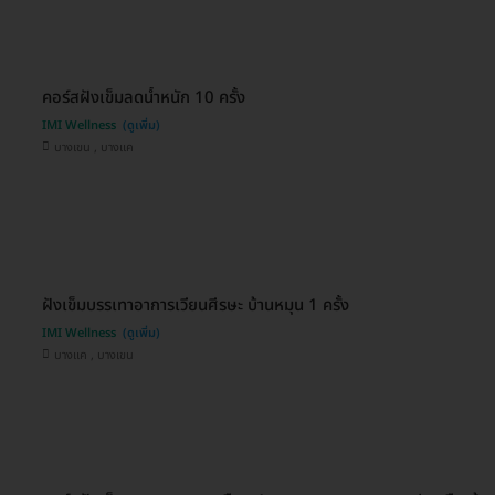
คอร์สฝังเข็มลดน้ำหนัก 10 ครั้ง
IMI Wellness
บางเขน , บางแค
ฝังเข็มบรรเทาอาการเวียนศีรษะ บ้านหมุน 1 ครั้ง
IMI Wellness
บางแค , บางเขน