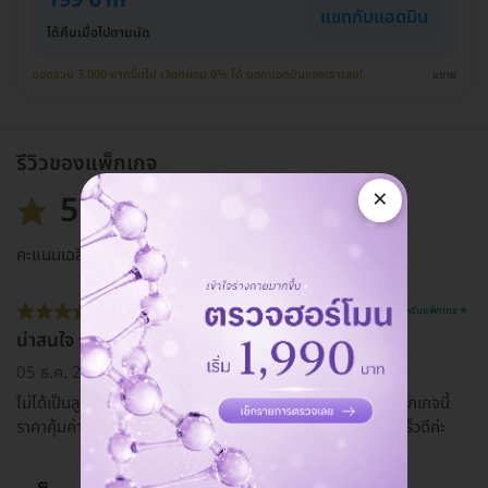
199 บาท
แชทกับแอดมิน
ได้คืนเมื่อไปตามนัด
ยอดรวม 3,000 บาทขึ้นไป เลือกผ่อน 0% ได้ บอกแอดมินของเราเลย!
ขยาย
รีวิวของแพ็กเกจ
×
5.0
คะแนนเฉลี่ย
รีวิวสำหรับแพ็กเกจ ⭐
น่าสนใจ ราคาคุ้มค่า
05 ธ.ค. 2020
ไม่ได้เป็นลูกค้าของคลินิกเลยค่ะ แต่เห็นจาก Google ดูแล้วแพ็กเกจนี้
ราคาคุ้มค่า ราคาเหมาะสม และจองผ่าน HD ก็ง่าย สะดวก รวดเร็วดีค่ะ