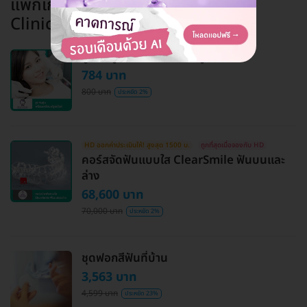
แพ็กเกจอื่นจาก
Cleo Dent Dental
Clinic
ขูดหินปูน พร้อมเคลือบฟลูออไรด์
784 บาท
800 บาท
ประหยัด 2%
HD ออกค่าประเมินให้! สูงสุด 1500 บ.
ถูกที่สุดเมื่อจองกับ HD
คอร์สจัดฟันแบบใส ClearSmile ฟันบนและ
ล่าง
68,600 บาท
70,000 บาท
ประหยัด 2%
ชุดฟอกสีฟันที่บ้าน
3,563 บาท
4,599 บาท
ประหยัด 23%