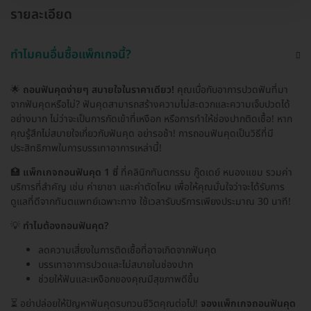
รายละเอียด
ทำไมคนอื่นซื้อแพ็กเกจนี้?
🌟
ถอนฟันคุดง่ายๆ สบายใจในราคาเดียว!
คุณเบื่อกับอาการปวดฟันที่มา
จากฟันคุดหรือไม่? ฟันคุดสามารถสร้างความไม่สะดวกและความเจ็บปวดได้
อย่างมาก ไม่ว่าจะเป็นการกัดเข้าที่เหงือก หรือการทำให้ช่องปากติดเชื้อ! หาก
คุณรู้สึกไม่สบายใจเกี่ยวกับฟันคุด อย่ารอช้า! การถอนฟันคุดเป็นวิธีที่มี
ประสิทธิภาพในการบรรเทาอาการเหล่านี้!
🏥
แพ็กเกจถอนฟันคุด 1 ซี่
ที่คลินิกทันตกรรม กู๊ดเดย์ หนองแขม รวมค่า
บริการที่สำคัญ เช่น ค่ายาชา และค่าตัดไหม เพื่อให้คุณมั่นใจว่าจะได้รับการ
ดูแลที่ดีจากทันตแพทย์เฉพาะทาง ใช้เวลารับบริการเพียงประมาณ 30 นาที!
💡
ทำไมต้องถอนฟันคุด?
ลดความเสี่ยงในการติดเชื้อที่อาจเกิดจากฟันคุด
บรรเทาอาการปวดและไม่สบายในช่องปาก
ช่วยให้ฟันและเหงือกของคุณมีสุขภาพดีขึ้น
⏳ อย่าปล่อยให้ปัญหาฟันคุดรบกวนชีวิตคุณต่อไป!
จองแพ็กเกจถอนฟันคุด