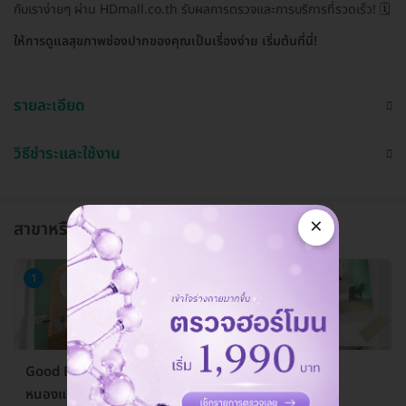
กับเราง่ายๆ ผ่าน HDmall.co.th รับผลการตรวจและการบริการที่รวดเร็ว! 🗓️
ให้การดูแลสุขภาพช่องปากของคุณเป็นเรื่องง่าย เริ่มต้นที่นี่!
รายละเอียด
วิธีชำระและใช้งาน
×
สาขาหรือแผนกที่ให้บริการ
1
Good Day Dental Clinic (คลินิกทันตกรรม กู๊ดเดย์
หนองแขม)