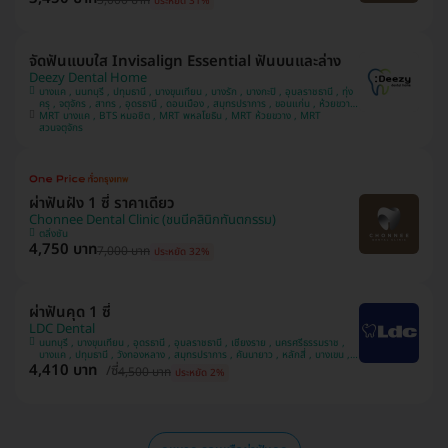
5,000 บาท
ประหยัด 31%
จัดฟันแบบใส Invisalign Essential ฟันบนและล่าง
Deezy Dental Home
บางแค , นนทบุรี , ปทุมธานี , บางขุนเทียน , บางรัก , บางกะปิ , อุบลราชธานี , ทุ่ง
ครุ , จตุจักร , สาทร , อุดรธานี , ดอนเมือง , สมุทรปราการ , ขอนแก่น , ห้วยขวาง
MRT บางแค , BTS หมอชิต , MRT พหลโยธิน , MRT ห้วยขวาง , MRT
, วังทองหลาง , มีนบุรี
สวนจตุจักร
ผ่าฟันฝัง 1 ซี่ ราคาเดียว
Chonnee Dental Clinic (ชนนีคลินิกทันตกรรม)
ตลิ่งชัน
4,750 บาท
7,000 บาท
ประหยัด 32%
ผ่าฟันคุด 1 ซี่
LDC Dental
นนทบุรี , บางขุนเทียน , อุดรธานี , อุบลราชธานี , เชียงราย , นครศรีธรรมราช ,
บางแค , ปทุมธานี , วังทองหลาง , สมุทรปราการ , คันนายาว , หลักสี่ , บางเขน ,
4,410 บาท
สวนหลวง , มีนบุรี , นครพนม , ทวีวัฒนา
/ซี่
4,500 บาท
ประหยัด 2%