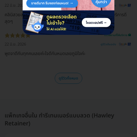
22 มิ.ย. 2026
ดูรีวิวต้นฉบับ
คลินิสวยสะอาดมากๆค่ะ คุณหมอที่เป็นเจ้าของดูแลดีมากๆค่ะ บริการดี
สุดๆ
รีวิวสถานที่ให้บริการ 🏥
22 มิ.ย. 2026
ดูรีวิวต้นฉบับ
พูดจาดีกันทุกคนเลยค่ะใจดีกันหมดเลยภูมิใจค่ะ
ดูรีวิวทั้งหมด
แพ็กเกจอื่นใน ทำรีเทนเนอร์แบบลวด (Hawley
Retainer)