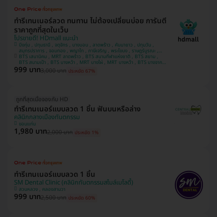
ทำรีเทนเนอร์ลวด ทนทาน ไม่ต้องเปลี่ยนบ่อย การันตี
ราคาถูกที่สุดในเว็บ
โปรขายดี! HDmall แนะนำ
บึงกุ่ม , ปทุมธานี , จตุจักร , บางบอน , ลาดพร้าว , คันนายาว , ปทุมวัน ,
สมุทรปราการ , จอมทอง , พญาไท , ภาษีเจริญ , พระโขนง , ราษฎร์บูรณะ ,
BTS เสนานิคม , MRT ลาดพร้าว , BTS สนามกีฬาแห่งชาติ , BTS สยาม ,
หนองแขม , บางรัก , ราชเทวี , บริการถึงบ้าน , บางนา , คลองเตย , ตลิ่งชัน
BTS สนามเป้า , BTS บางหว้า , MRT บางไผ่ , MRT บางหว้า , BTS บางจาก ,
999 บาท
BTS พญาไท , BTS ปุณณวิถี , BTS อุดมสุข , BTS บางนา , BTS ศรีนครินทร์
3,000 บาท
ประหยัด 67%
, BTS สะพานควาย
ถูกที่สุดเมื่อจองกับ HD
ทำรีเทนเนอร์แบบลวด 1 ชิ้น ฟันบนหรือล่าง
คลินิกกลางเมืองทันตกรรม
ขอนแก่น
1,980 บาท
2,000 บาท
ประหยัด 1%
ทำรีเทนเนอร์แบบลวด 1 ชิ้น
SM Dental Clinic (คลินิกทันตกรรมสไมล์เมโลดี้)
สวนหลวง , คลองสามวา
999 บาท
2,500 บาท
ประหยัด 60%