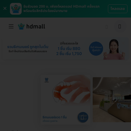
×
รับส่วนลด 200 บ. เพียงโหลดแอป HDmall ครั้งแรก
โหลดเลย
พร้อมรับสิทธิประโยชน์มากมาย