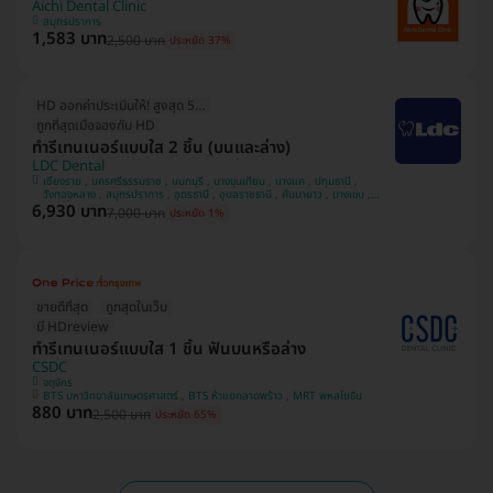
Aichi Dental Clinic
สมุทรปราการ
1,583 บาท
2,500 บาท
ประหยัด 37%
HD ออกค่าประเมินให้! สูงสุด 500 บ.
ถูกที่สุดเมื่อจองกับ HD
ทำรีเทนเนอร์แบบใส 2 ชิ้น (บนและล่าง)
LDC Dental
เชียงราย , นครศรีธรรมราช , นนทบุรี , บางขุนเทียน , บางแค , ปทุมธานี ,
วังทองหลาง , สมุทรปราการ , อุดรธานี , อุบลราชธานี , คันนายาว , บางเขน ,
6,930 บาท
หลักสี่ , สวนหลวง , มีนบุรี , นครพนม , ทวีวัฒนา
7,000 บาท
ประหยัด 1%
ขายดีที่สุด
ถูกสุดในเว็บ
มี HDreview
ทำรีเทนเนอร์แบบใส 1 ชิ้น ฟันบนหรือล่าง
CSDC
จตุจักร
BTS มหาวิทยาลัยเกษตรศาสตร์ , BTS ห้าแยกลาดพร้าว , MRT พหลโยธิน
880 บาท
2,500 บาท
ประหยัด 65%