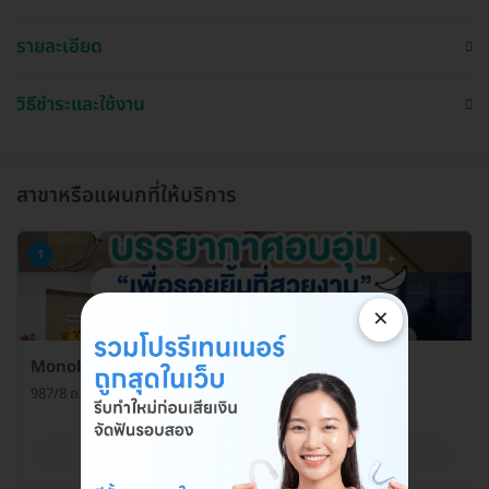
รายละเอียด
วิธีชำระและใช้งาน
สาขาหรือแผนกที่ให้บริการ
1
×
Monoko Dental Clinic (โมโนโกะ สหคลินิก)
987/8 ถ. อิสรภาพ แขวงหิรัญรูจี เขตธนบุรี กรุงเทพมหานคร 10600
ดูรายละเอียด