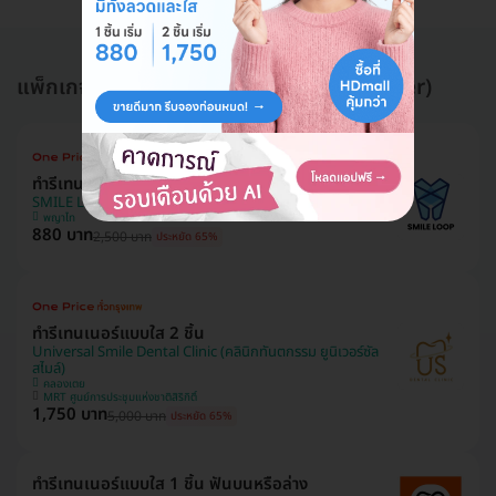
แพ็กเกจอื่นใน ทำรีเทนเนอร์ใส (Clear Retainer)
ทำรีเทนเนอร์แบบใส 1 ชิ้น
SMILE LOOP dental clinic (คลินิกทันตกรรมสไมล์ลูป)
พญาไท
880 บาท
2,500 บาท
ประหยัด 65%
ทำรีเทนเนอร์แบบใส 2 ชิ้น
Universal Smile Dental Clinic (คลินิกทันตกรรม ยูนิเวอร์ซัล
สไมล์)
คลองเตย
MRT ศูนย์การประชุมแห่งชาติสิริกิติ์
1,750 บาท
5,000 บาท
ประหยัด 65%
ทำรีเทนเนอร์แบบใส 1 ชิ้น ฟันบนหรือล่าง