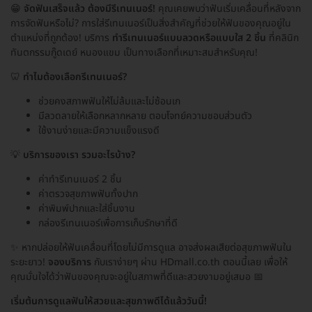
😁
จัดฟันเสร็จแล้ว ต้องมีรีเทนเนอร์!
คุณเคยพบว่าฟันเริ่มเคลื่อนที่หลังจาก
การจัดฟันหรือไม่? การใส่รีเทนเนอร์เป็นสิ่งสำคัญที่ช่วยให้ฟันของคุณอยู่ใน
ตำแหน่งที่ถูกต้อง! บริการ
ทำรีเทนเนอร์แบบลวดหรือแบบใส 2 ชิ้น
ที่คลินิก
ทันตกรรมกู๊ดเดย์ หนองแขม เป็นทางเลือกที่เหมาะสมสำหรับคุณ!
🦷
ทำไมต้องเลือกรีเทนเนอร์?
ช่วยคงสภาพฟันให้ไม่ล้มและไม่ซ้อนเก
มีลวดลายให้เลือกหลากหลาย ตอบโจทย์ความชอบส่วนตัว
ใช้งานง่ายและมีความแข็งแรงดี
💡
บริการของเรา รวมอะไรบ้าง?
ค่าทำรีเทนเนอร์ 2 ชิ้น
ค่าตรวจสุขภาพฟันทั้งปาก
ค่าพิมพ์ปากและใส่ชิ้นงาน
กล่องรีเทนเนอร์เพื่อการเก็บรักษาที่ดี
✨ หากปล่อยให้ฟันเคลื่อนที่โดยไม่มีการดูแล อาจส่งผลเสียต่อสุขภาพฟันใน
ระยะยาว!
จองบริการ
กับเราง่ายๆ ผ่าน HDmall.co.th ตอนนี้เลย เพื่อให้
คุณมั่นใจได้ว่าฟันของคุณจะอยู่ในสภาพที่ดีและสวยงามอยู่เสมอ 📅
เริ่มต้นการดูแลฟันให้สวยและสุขภาพดีได้แล้ววันนี้!