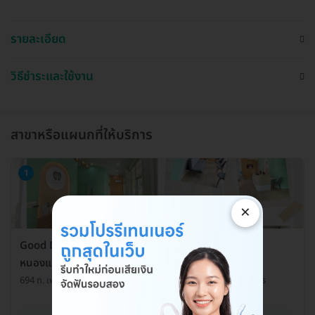
รายละเอียด
วิธีชำระและใช้งาน
สาขาหรือแผนกที่ให้บริการ
1
×
Good Day Dental Clinic (คลินิกทันตกรรม กู๊ดเดย์
หนองแขม)
694 ถ. เพชรเกษม แขวงหนองค้างพลู เขตหนองแขม กรุงเทพมหานคร