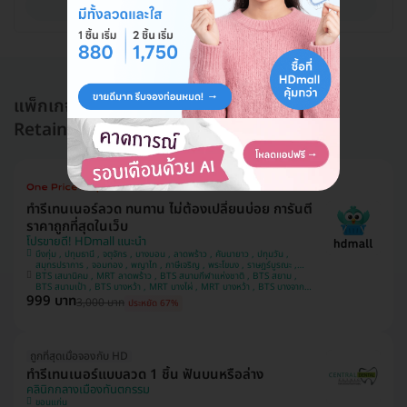
ดูรายละเอียด
แพ็กเกจอื่นใน ทำรีเทนเนอร์แบบลวด (Hawley
Retainer)
ทำรีเทนเนอร์ลวด ทนทาน ไม่ต้องเปลี่ยนบ่อย การันตี
ราคาถูกที่สุดในเว็บ
โปรขายดี! HDmall แนะนำ
บึงกุ่ม , ปทุมธานี , จตุจักร , บางบอน , ลาดพร้าว , คันนายาว , ปทุมวัน ,
สมุทรปราการ , จอมทอง , พญาไท , ภาษีเจริญ , พระโขนง , ราษฎร์บูรณะ ,
BTS เสนานิคม , MRT ลาดพร้าว , BTS สนามกีฬาแห่งชาติ , BTS สยาม ,
หนองแขม , บางรัก , ราชเทวี , บริการถึงบ้าน , บางนา , คลองเตย , ตลิ่งชัน
BTS สนามเป้า , BTS บางหว้า , MRT บางไผ่ , MRT บางหว้า , BTS บางจาก ,
999 บาท
BTS พญาไท , BTS ปุณณวิถี , BTS อุดมสุข , BTS บางนา , BTS ศรีนครินทร์
3,000 บาท
ประหยัด 67%
, BTS สะพานควาย
ถูกที่สุดเมื่อจองกับ HD
ทำรีเทนเนอร์แบบลวด 1 ชิ้น ฟันบนหรือล่าง
คลินิกกลางเมืองทันตกรรม
ขอนแก่น