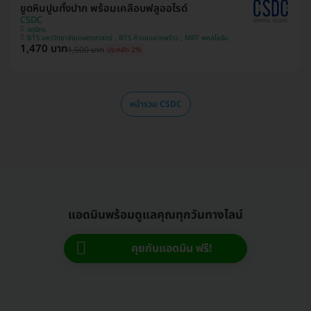
ขูดหินปูนทั้งปาก พร้อมเคลือบฟลูออไรด์
CSDC
จตุจักร
BTS มหาวิทยาลัยเกษตรศาสตร์ , BTS ห้าแยกลาดพร้าว , MRT พหลโยธิน
1,470 บาท
1,500 บาท
ประหยัด 2%
หน้ารวม CSDC
แอดมินพร้อมดูแลคุณทุกวันทางไลน์
คุยกับแอดมิน ฟรี!