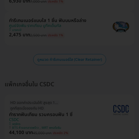
6,930 บาท
7,000 บาท
ประหยัด 1%
ทำรีเทนเนอร์แบบใส 1 ชิ้น ฟันบนหรือล่าง
ศูนย์จัดฟัน รากเทียม บูทีคเด็นทัล
บางกะปิ
2,475 บาท
2,500 บาท
ประหยัด 1%
ดูหมวด ทำรีเทนเนอร์ใส (Clear Retainer)
แพ็กเกจอื่นใน CSDC
HD ออกค่าประเมินให้! สูงสุด 1500 บ.
ถูกที่สุดเมื่อจองกับ HD
ทำรากฟันเทียม รวมครอบฟัน 1 ซี่
CSDC
จตุจักร
BTS ห้าแยกลาดพร้าว , MRT พหลโยธิน
44,100 บาท
45,000 บาท
ประหยัด 2%