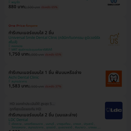
พญาไท
880 บาท
2,500 บาท
ประหยัด 65%
ทำรีเทนเนอร์แบบใส 2 ชิ้น
Universal Smile Dental Clinic (คลินิกทันตกรรม ยูนิเวอร์ซัล
สไมล์)
คลองเตย
MRT ศูนย์การประชุมแห่งชาติสิริกิติ์
1,750 บาท
5,000 บาท
ประหยัด 65%
ทำรีเทนเนอร์แบบใส 1 ชิ้น ฟันบนหรือล่าง
Aichi Dental Clinic
สมุทรปราการ
1,583 บาท
2,500 บาท
ประหยัด 37%
HD ออกค่าประเมินให้! สูงสุด 500 บ.
ถูกที่สุดเมื่อจองกับ HD
ทำรีเทนเนอร์แบบใส 2 ชิ้น (บนและล่าง)
LDC Dental
เชียงราย , นครศรีธรรมราช , นนทบุรี , บางขุนเทียน , บางแค , ปทุมธานี ,
วังทองหลาง , สมุทรปราการ , อุดรธานี , อุบลราชธานี , คันนายาว , บางเขน ,
หลักสี่ , สวนหลวง , มีนบุรี , นครพนม , ทวีวัฒนา