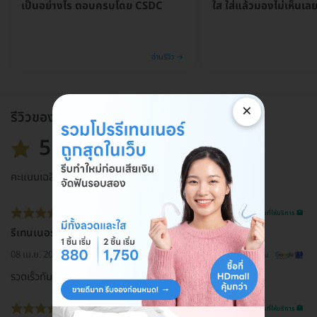
เป็นอย่างไร ตอบครบโดย CSDC
ใส ใส่แล้วมองไม่เห็นเล
อ่านรีวิว →
×
รีวิวของแพ็กเกจ
5.0
คะแนนเฉลี่ย
รีวิวสถานที่ให้บริการ 🏥
รีเทนเนอร์ใส
08 เม.ย. 2024
ดูรีวิวต้นฉบับ
รวดเร็วทันใช้ นัดคิวง่ายมากค่ะ
รีวิวสถานที่ให้บริการ 🏥