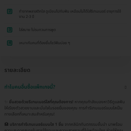
2
ทำจากพลาสติกใส ดูเนียนไปกับฟัน เหมือนไม่ได้ใส่รีเทนเนอร์ อายุการใช้
งาน 2-3 ปี
3
ใส่สบาย ไม่รบกวนการพูด
4
เหมาะกับคนที่ต้องยิ้มโชว์ฟันบ่อย ๆ
รายละเอียด
ทำไมคนอื่นซื้อแพ็กเกจนี้?
✨
ยิ้มสวยด้วยรีเทนเนอร์ใสที่คุณต้องการ!
หากคุณกำลังมองหาวิธีดูแลฟัน
ให้เรียงตัวสวยงามและมั่นใจในรอยยิ้มของคุณ การทำรีเทนเนอร์แบบใสเป็น
ทางเลือกที่เหมาะสมสำหรับคุณ!
🏥
บริการทำรีเทนเนอร์แบบใส 1 ชิ้น
จากคลินิกทันตกรรมชั้นนำ มาพร้อม
ความสะดวกสบายในการใช้งานและความสวยงามที่ไม่เหมือนใคร ช่วยให้คุณ