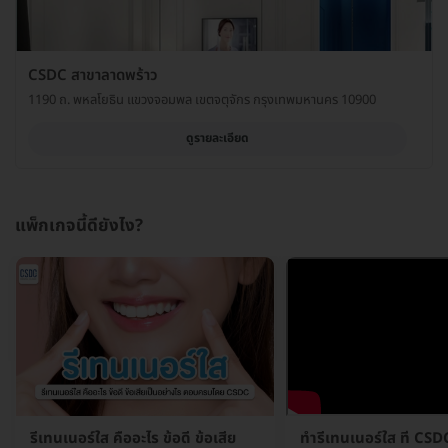
CSDC สาขาลาดพร้าว
1190 ถ. พหลโยธิน แขวงจอมพล เขตจตุจักร กรุงเทพมหานคร 10900
ดูรายละเอียด
แพ็กเกจนี้ดียังไง?
รีเทนเนอร์ใส คืออะไร ข้อดี ข้อเสีย
ทำรีเทนเนอร์ใส ที่ CSD