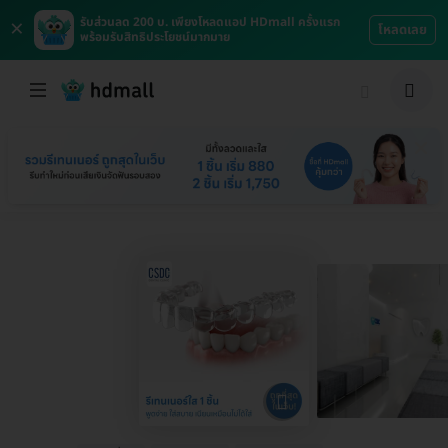
×
รับส่วนลด 200 บ. เพียงโหลดแอป HDmall ครั้งแรก
โหลดเลย
พร้อมรับสิทธิประโยชน์มากมาย