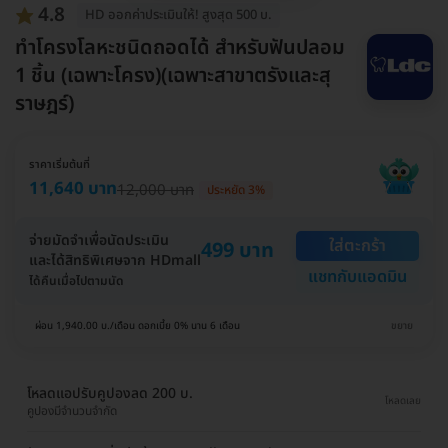
4.8
HD ออกค่าประเมินให้! สูงสุด 500 บ.
ทำโครงโลหะชนิดถอดได้ สำหรับฟันปลอม
1 ชิ้น (เฉพาะโครง)(เฉพาะสาขาตรังและสุ
ราษฎร์)
ราคาเริ่มต้นที่
11,640 บาท
12,000 บาท
ประหยัด 3%
จ่ายมัดจำเพื่อนัดประเมิน
ใส่ตะกร้า
499 บาท
และได้สิทธิพิเศษจาก HDmall
แชทกับแอดมิน
ได้คืนเมื่อไปตามนัด
ผ่อน 1,940.00 บ./เดือน ดอกเบี้ย 0% นาน 6 เดือน
ขยาย
โหลดแอปรับคูปองลด 200 บ.
โหลดเลย
คูปองมีจำนวนจำกัด