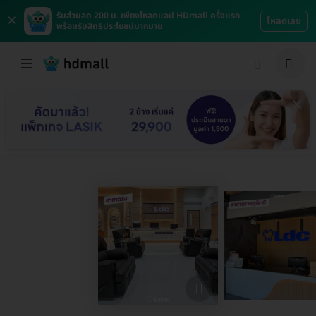
×
รับส่วนลด 200 บ. เพียงโหลดแอป HDmall ครั้งแรก
โหลดเลย
พร้อมรับสิทธิประโยชน์มากมาย