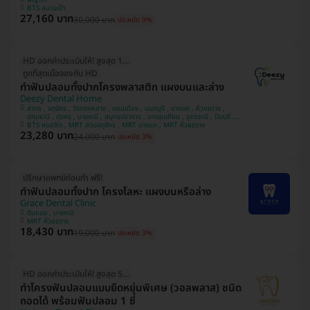
BTS สนามเป้า
27,160 บาท
30,000 บาท
ประหยัด 9%
HD ออกค่าประเมินให้! สูงสุด 1500 บ.
ถูกที่สุดเมื่อจองกับ HD
ทำฟันปลอมทั้งปากโครงพลาสติก แผงบนและล่าง
Deezy Dental Home
สาทร , จตุจักร , วังทองหลาง , ดอนเมือง , นนทบุรี , บางแค , ห้วยขวาง ,
ปทุมธานี , ทุ่งครุ , บางกะปิ , สมุทรปราการ , บางขุนเทียน , อุดรธานี , มีนบุรี ,
ขอนแก่น , อุบลราชธานี , บางรัก
BTS หมอชิต , MRT สวนจตุจักร , MRT บางแค , MRT ห้วยขวาง
23,280 บาท
24,000 บาท
ประหยัด 3%
ปรึกษาแพทย์ก่อนทำ ฟรี!
ทำฟันปลอมทั้งปาก โครงโลหะ แผงบนหรือล่าง
Grace Dental Clinic
ดินแดง , บางกะปิ
MRT ห้วยขวาง
18,430 บาท
19,000 บาท
ประหยัด 3%
HD ออกค่าประเมินให้! สูงสุด 500 บ.
ทำโครงฟันปลอมแบบยืดหยุ่นพิเศษ (วอลพลาส) ชนิด
ถอดได้ พร้อมฟันปลอม 1 ซี่