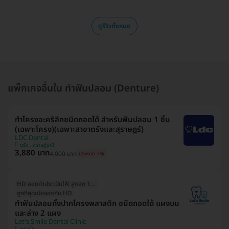
ดูรีวิวทั้งหมด
แพ็กเกจอื่นใน ทำฟันปลอม (Denture)
ทำโครงอะคริลิกชนิดถอดได้ สำหรับฟันปลอม 1 ชิ้น
(เฉพาะโครง)(เฉพาะสาขาตรังและสุราษฎร์)
LDC Dental
ตรัง , สุราษฎ์ธานี
3,880 บาท
4,000 บาท
ประหยัด 3%
HD ออกค่าประเมินให้! สูงสุด 1500 บ.
ถูกที่สุดเมื่อจองกับ HD
ทำฟันปลอมทั้งปากโครงพลาสติก ชนิดถอดได้ แผงบน
และล่าง 2 แผง
Let's Smile Dental Clinic
พญาไท