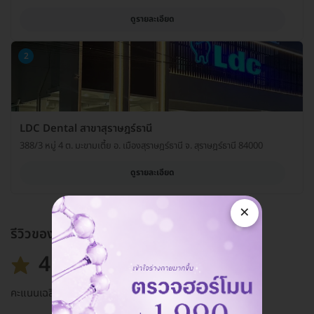
ดูรายละเอียด
2
LDC Dental สาขาสุราษฎร์ธานี
388/3 หมู่ 4 ต. มะขามเตี้ย อ. เมืองสุราษฎร์ธานี จ. สุราษฎร์ธานี 84000
ดูรายละเอียด
×
รีวิวของแพ็กเกจ
4.8
คะแนนเฉลี่ย