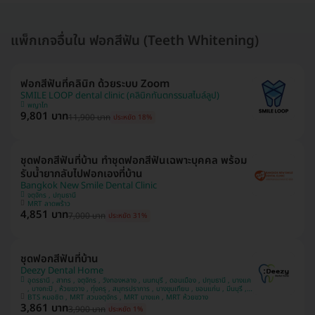
แพ็กเกจอื่นใน ฟอกสีฟัน (Teeth Whitening)
ฟอกสีฟันที่คลินิก ด้วยระบบ Zoom
SMILE LOOP dental clinic (คลินิกทันตกรรมสไมล์ลูป)
พญาไท
9,801 บาท
11,900 บาท
ประหยัด 18%
ชุดฟอกสีฟันที่บ้าน ทำชุดฟอกสีฟันเฉพาะบุคคล พร้อม
รับน้ำยากลับไปฟอกเองที่บ้าน
Bangkok New Smile Dental Clinic
จตุจักร , ปทุมธานี
MRT ลาดพร้าว
4,851 บาท
7,000 บาท
ประหยัด 31%
ชุดฟอกสีฟันที่บ้าน
Deezy Dental Home
อุดรธานี , สาทร , จตุจักร , วังทองหลาง , นนทบุรี , ดอนเมือง , ปทุมธานี , บางแค
, บางกะปิ , ห้วยขวาง , ทุ่งครุ , สมุทรปราการ , บางขุนเทียน , ขอนแก่น , มีนบุรี ,
อุบลราชธานี , บางรัก
BTS หมอชิต , MRT สวนจตุจักร , MRT บางแค , MRT ห้วยขวาง
3,861 บาท
3,900 บาท
ประหยัด 1%