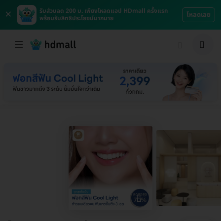
×
รับส่วนลด 200 บ. เพียงโหลดแอป HDmall ครั้งแรก
โหลดเลย
พร้อมรับสิทธิประโยชน์มากมาย