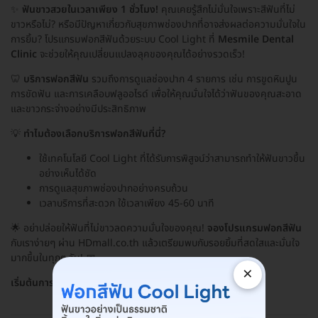
✨
ฟันขาวสวยในเวลาเพียง 1 ชั่วโมง!
คุณเคยรู้สึกไม่มั่นใจเพราะสีฟันที่ไม่
ขาวหรือไม่? หรือมีปัญหาเกี่ยวกับสุขภาพช่องปากที่อาจส่งผลต่อความมั่นใจใน
การยิ้ม? โปรแกรมฟอกสีฟันด้วยระบบ Cool Light ที่
Mesmile Dental
Clinic
จะช่วยให้คุณเปลี่ยนแปลงลุคของคุณได้อย่างรวดเร็ว!
🦷
บริการฟอกสีฟัน
รวมถึงการดูแลช่องปาก 4 รายการ เช่น การขูดหินปูน
การขัดฟัน และการเคลือบฟลูออไรด์ เพื่อให้คุณมั่นใจได้ว่าฟันของคุณสะอาด
และขาวกระจ่างอย่างมีประสิทธิภาพ
💡
ทำไมต้องเลือกบริการฟอกสีฟันที่นี่?
ใช้เทคโนโลยี Cool Light ที่ได้รับการพิสูจน์ว่าสามารถทำให้ฟันขาวขึ้น
อย่างเห็นได้ชัด
การดูแลสุขภาพช่องปากอย่างครบถ้วน
เวลาบริการที่สะดวก ใช้เวลาเพียง 45-60 นาที
🌟 อย่าปล่อยให้ฟันที่ไม่ขาวลดความมั่นใจของคุณ!
จองโปรแกรมฟอกสีฟัน
กับเราง่ายๆ ผ่าน HDmall.co.th แล้วเตรียมพบกับรอยยิ้มที่สดใสและมั่นใจ
มากขึ้นในทุกๆ วัน! 📅
×
เริ่มต้นการเปลี่ยนแปลงที่คุณต้องการได้เลย!